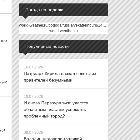
Погода на неделю
world-weather.ru/pogoda/russia/yekaterinburg/14days/
world-weather.ru
тво
Популярные новости
16.07.2026
Патриарх Кирилл назвал советских
правителей безумными
ных
10.07.2026
И снова Первоуральск: удастся
областным властям успокоить
проблемный город?
дет
08.07.2026
Володин недоволен утечкой