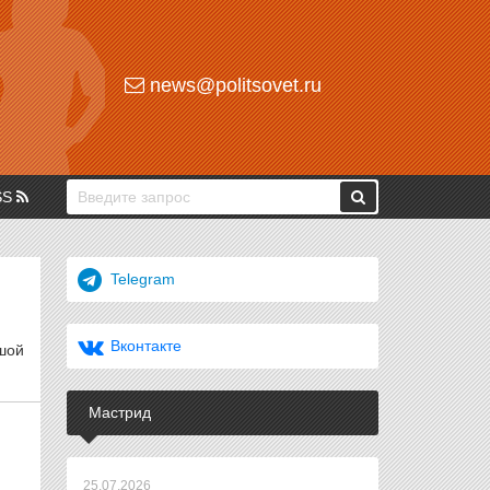
news@politsovet.ru
SS
Telegram
Вконтакте
шой
Мастрид
25.07.2026