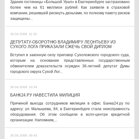
Здание гостиницы «Большой Урал» в Екатеринбурге застраховано
более чем на 61 миллион рублей. Как заявили в страховой
компании, решившей рискнуть деньгами, по полному пакету рисков
защищены...
30.04.2009, 11:32
ДЕПУТАТУ-ОБОРОТНЮ ВЛАДИМИРУ ЛЕОНТЬЕВУ ИЗ
СУХОГО ЛОГА ПРИКАЗАЛИ СЖЕЧЬ СВОЙ ДИПЛОМ
Вступил в законную силу приговор Сухоложского городского суда,
которым на основании представленных государственным
обвинителем доказательств осужден 36-летний депутат Думы
городского округа Сухой Лог...
30.04.2009, 10:34
БАНК24.РУ НАВЕСТИЛА МИЛИЦИЯ
Причиной выезда сотрудников милиции в офис Банка24.ру по
адресу: ул. Малышева, 84, в Екатеринбурге стала неисправность
оборудования. Об этом сообщили в колл-центре кредитной
организации. Напомним,...
30.04.2009, 09:45