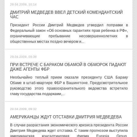
29.04.2009, 10:14
ДМИТРИЙ МЕДВЕДЕВ ВВЕЛ ДЕТСКИЙ КОМЕНДАНТСКИЙ
ЧАС
Президент России Дмитрий Медведев утвердил поправки в
Федеральный закон «Об основных гарантиях прав ребенка в РФ»,
ограничивающие пребывание несовершеннолетних в
общественных местах поздно вечером и...
29.04.2009, 09:38
ПРИ ВСТРЕЧЕ С БАРАКОМ ОБАМОЙ В ОБМОРОК ПАДАЮТ
ДАЖЕ АГЕНТЫ ФБР
Необычайно теплый прием оказали президенту США Бараку
Обаме в штаб-квартире ФБР в Вашингтоне. Предусмотрительное
руководство этого правоохранительного ведомства встретило
главу государства подарками,...
29.04.2009, 09:32
АМЕРИКАНЦЫ ЖДУТ ОТСТАВКИ ДМИТРИЯ МЕДВЕДЕВА
В случае разрастания экономического кризиса президента России
Дмитрия Медведева ждет отставка. С таким прогнозом выступила
американская консалтинговая фирма Eurasia Group,