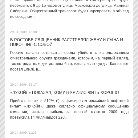
2 мая движение по проспекту Ленина в Екатеринбурге будет
перекрыто с 9 до 15 часов от улицы Московской до улицы Мамина-
Сибиряка. Общественный транспорт будет курсировать в объезд
по соседним...
29.04.2009, 13:08
В РОСТОВЕ СВЯЩЕННИК РАССТРЕЛЯЛ ЖЕНУ И СЫНА И
ПОКОНЧИЛ С СОБОЙ
Россию начала сотрясать череда убийств с использованием
огнестрельного оружия гражданами, которым, на первый взгляд,
такого рода выходки должны быть изначально чужды. Как пишет
портал Life.ru, в...
29.04.2009, 12:17
«ЛУКОЙЛ» ПОКАЗАЛ, КОМУ В КРИЗИС ЖИТЬ ХОРОШО
Прибыль почти в 512% (!) зафиксировал российский нефтяной
гигант «ЛУКойл». Даже согласно официальному сообщению
компании, чистая прибыль за первый квартал 2009 года
превысила 14 миллиардов 220...
29.04.2009, 11:31