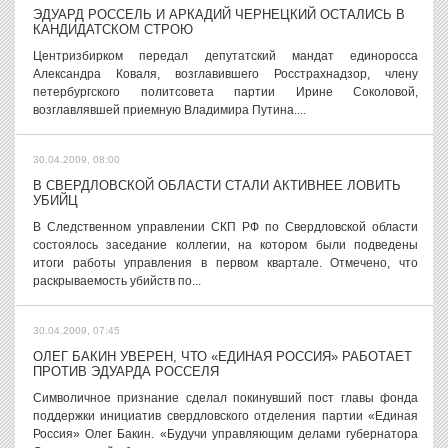
ЭДУАРД РОССЕЛЬ И АРКАДИЙ ЧЕРНЕЦКИЙ ОСТАЛИСЬ В
КАНДИДАТСКОМ СТРОЮ
Центризбирком передал депутатский мандат единоросса
Александра Коваля, возглавившего Росстрахнадзор, члену
петербургского политсовета партии Ирине Соколовой,
возглавлявшей приемную Владимира Путина....
30.04.2009, 08:00
В СВЕРДЛОВСКОЙ ОБЛАСТИ СТАЛИ АКТИВНЕЕ ЛОВИТЬ
УБИЙЦ
В Следственном управлении СКП РФ по Свердловской области
состоялось заседание коллегии, на котором были подведены
итоги работы управления в первом квартале. Отмечено, что
раскрываемость убийств по...
30.04.2009, 07:45
ОЛЕГ БАКИН УВЕРЕН, ЧТО «ЕДИНАЯ РОССИЯ» РАБОТАЕТ
ПРОТИВ ЭДУАРДА РОССЕЛЯ
Символичное признание сделал покинувший пост главы фонда
поддержки инициатив свердловского отделения партии «Единая
Россия» Олег Бакин. «Будучи управляющим делами губернатора