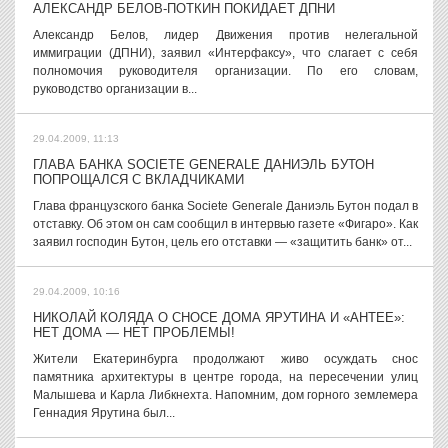
АЛЕКСАНДР БЕЛОВ-ПОТКИН ПОКИДАЕТ ДПНИ
Александр Белов, лидер Движения против нелегальной
иммиграции (ДПНИ), заявил «Интерфаксу», что слагает с себя
полномочия руководителя организации. По его словам,
руководство организации в...
29.04.2009, 11:13
ГЛАВА БАНКА SOCIETE GENERALE ДАНИЭЛЬ БУТОН
ПОПРОЩАЛСЯ С ВКЛАДЧИКАМИ
Глава французского банка Societe Generale Даниэль Бутон подал в
отставку. Об этом он сам сообщил в интервью газете «Фигаро». Как
заявил господин Бутон, цель его отставки — «защитить банк» от...
29.04.2009, 10:16
НИКОЛАЙ КОЛЯДА О СНОСЕ ДОМА ЯРУТИНА И «АНТЕЕ»:
НЕТ ДОМА — НЕТ ПРОБЛЕМЫ!
Жители Екатеринбурга продолжают живо осуждать снос
памятника архитектуры в центре города, на пересечении улиц
Малышева и Карла Либкнехта. Напомним, дом горного землемера
Геннадия Ярутина был...