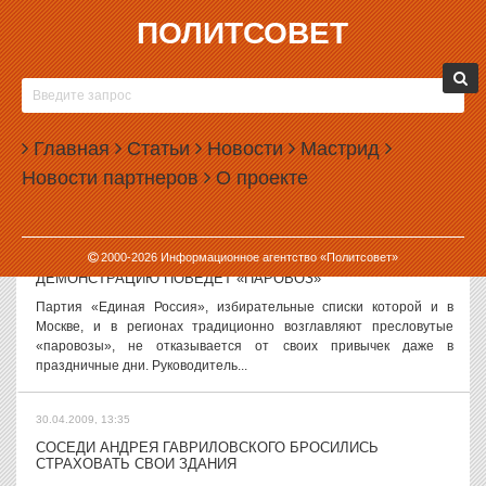
ПОЛИТСОВЕТ
30.04.2009, 15:28
СЛУХИ И ВЕРСИИ, 30 АПРЕЛЯ
Внутри МВД начнется сведение счетов Говорят, что начавшаяся в
МВД после трагических событий в Москве кампания по внутренней
Главная
Статьи
Новости
Мастрид
проверке чистоты рядов может закончиться внутренними
Новости партнеров
О проекте
разборками. По...
30.04.2009, 14:20
2000-
2026
Информационное агентство «Политсовет»
СВЕРДЛОВСКИХ ЕДИНОРОССОВ ДАЖЕ НА
ДЕМОНСТРАЦИЮ ПОВЕДЕТ «ПАРОВОЗ»
Партия «Единая Россия», избирательные списки которой и в
Москве, и в регионах традиционно возглавляют пресловутые
«паровозы», не отказывается от своих привычек даже в
праздничные дни. Руководитель...
30.04.2009, 13:35
СОСЕДИ АНДРЕЯ ГАВРИЛОВСКОГО БРОСИЛИСЬ
СТРАХОВАТЬ СВОИ ЗДАНИЯ