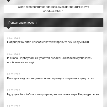
world-weather.ru/pogoda/russia/yekaterinburg/14days/
world-weather.ru
Популярные новости
16.07.2026
Патриарх Кирилл назвал советских правителей безумными
10.07.2026
И снова Первоуральск: удастся областным властям успокоить
проблемный город?
08.07.2026
Володин недоволен утечкой информации о премиях депутатам
23.07.2026
Будущее без Кабца: к чему приведет отставка мэра Первоуральска
29.07.2026