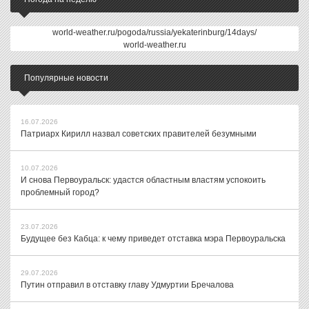
world-weather.ru/pogoda/russia/yekaterinburg/14days/
world-weather.ru
Популярные новости
16.07.2026
Патриарх Кирилл назвал советских правителей безумными
10.07.2026
И снова Первоуральск: удастся областным властям успокоить
проблемный город?
23.07.2026
Будущее без Кабца: к чему приведет отставка мэра Первоуральска
29.07.2026
Путин отправил в отставку главу Удмуртии Бречалова