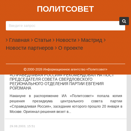
ПОЛИТСОВЕТ
29.08.2003, 16:00
У РОССЕЛЯ ВСЕ ПЕРЕПУТАЛОСЬ В ГОЛОВЕ
«У Эдуарда Росселя все перепуталось в голове. Пожилой
кандидат в губернаторы уже не может вспомнить, что и кому он
Главная
Статьи
Новости
Мастрид
обещал», – заявил ИА «Политсовет» социальный психолог
Новости партнеров
О проекте
Владимир Соковнин. «Эдуард...
29.08.2003, 15:53
2000-
2026
Информационное агентство «Политсовет»
ПРЕЗИДИУМ ЦЕНТРАЛЬНОГО СОВЕТА ПАРТИИ
«СПРАВЕДЛИВАЯ РОССИЯ» РЕКОМЕНДОВАЛ НА ПОСТ
ПРЕДСЕДАТЕЛЯ СОВЕТА СВЕРДЛОВСКОГО
РЕГИОНАЛЬНОГО ОТДЕЛЕНИЯ ПАРТИИ ЕВГЕНИЯ
РОЙЗМАНА
Накануне в распоряжение ИА «Политсовет» попала копия
решения президиума центрального совета партии
«Справедливая Россия», заседание которого прошло 20 января в
Москве. Оригинал решения везет в...
29.08.2003, 15:51