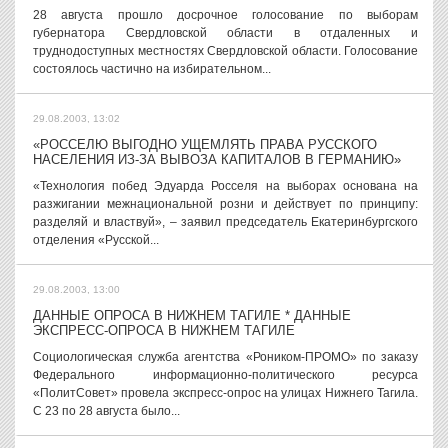
28 августа прошло досрочное голосование по выборам
губернатора Свердловской области в отдаленных и
труднодоступных местностях Свердловской области. Голосование
состоялось частично на избирательном...
29.08.2003, 13:02
«РОССЕЛЮ ВЫГОДНО УЩЕМЛЯТЬ ПРАВА РУССКОГО
НАСЕЛЕНИЯ ИЗ-ЗА ВЫВОЗА КАПИТАЛОВ В ГЕРМАНИЮ»
«Технология побед Эдуарда Росселя на выборах основана на
разжигании межнациональной розни и действует по принципу:
разделяй и властвуй», – заявил председатель Екатеринбургского
отделения «Русской...
29.08.2003, 13:00
ДАННЫЕ ОПРОСА В НИЖНЕМ ТАГИЛЕ * ДАННЫЕ
ЭКСПРЕСС-ОПРОСА В НИЖНЕМ ТАГИЛЕ
Социологическая служба агентства «Роником-ПРОМО» по заказу
Федерального информационно-политического ресурса
«ПолитСовет» провела экспресс-опрос на улицах Нижнего Тагила.
С 23 по 28 августа было...