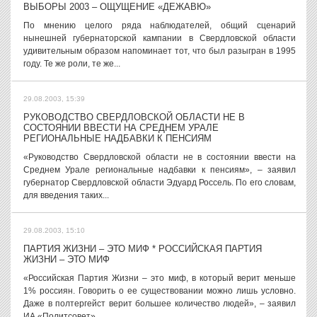
ВЫБОРЫ 2003 – ОЩУЩЕНИЕ «ДЕЖАВЮ»
По мнению целого ряда наблюдателей, общий сценарий
нынешней губернаторской кампании в Свердловской области
удивительным образом напоминает тот, что был разыгран в 1995
году. Те же роли, те же...
29.08.2003, 15:39
РУКОВОДСТВО СВЕРДЛОВСКОЙ ОБЛАСТИ НЕ В
СОСТОЯНИИ ВВЕСТИ НА СРЕДНЕМ УРАЛЕ
РЕГИОНАЛЬНЫЕ НАДБАВКИ К ПЕНСИЯМ
«Руководство Свердловской области не в состоянии ввести на
Среднем Урале региональные надбавки к пенсиям», – заявил
губернатор Свердловской области Эдуард Россель. По его словам,
для введения таких...
29.08.2003, 15:10
ПАРТИЯ ЖИЗНИ – ЭТО МИФ * РОССИЙСКАЯ ПАРТИЯ
ЖИЗНИ – ЭТО МИФ
«Российская Партия Жизни – это миф, в который верит меньше
1% россиян. Говорить о ее существовании можно лишь условно.
Даже в полтергейст верит большее количество людей», – заявил
ИА «Политсовет»...