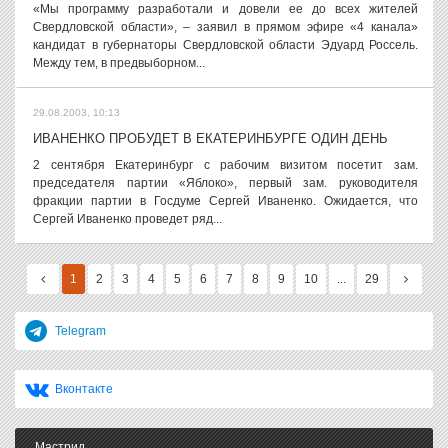
«Мы программу разработали и довели ее до всех жителей
Свердловской области», – заявил в прямом эфире «4 канала»
кандидат в губернаторы Свердловской области Эдуард Россель.
Между тем, в предвыборном...
29.08.2003, 10:13
ИВАНЕНКО ПРОБУДЕТ В ЕКАТЕРИНБУРГЕ ОДИН ДЕНЬ
2 сентября Екатеринбург с рабочим визитом посетит зам.
председателя партии «Яблоко», первый зам. руководителя
фракции партии в Госдуме Сергей Иваненко. Ожидается, что
Сергей Иваненко проведет ряд...
1
2
3
4
5
6
7
8
9
10
...
29
Telegram
Вконтакте
Мастрид