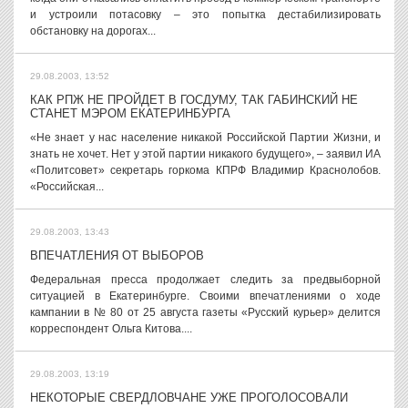
и устроили потасовку – это попытка дестабилизировать
обстановку на дорогах...
29.08.2003, 13:52
КАК РПЖ НЕ ПРОЙДЕТ В ГОСДУМУ, ТАК ГАБИНСКИЙ НЕ
СТАНЕТ МЭРОМ ЕКАТЕРИНБУРГА
«Не знает у нас население никакой Российской Партии Жизни, и
знать не хочет. Нет у этой партии никакого будущего», – заявил ИА
«Политсовет» секретарь горкома КПРФ Владимир Краснолобов.
«Российская...
29.08.2003, 13:43
ВПЕЧАТЛЕНИЯ ОТ ВЫБОРОВ
Федеральная пресса продолжает следить за предвыборной
ситуацией в Екатеринбурге. Своими впечатлениями о ходе
кампании в № 80 от 25 августа газеты «Русский курьер» делится
корреспондент Ольга Китова....
29.08.2003, 13:19
НЕКОТОРЫЕ СВЕРДЛОВЧАНЕ УЖЕ ПРОГОЛОСОВАЛИ