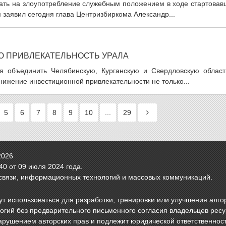
вать на злоупотребление служебным положением в ходе стартовав
 заявил сегодня глава Центризбиркома Александр...
 ПРИВЛЕКАТЕЛЬНОСТЬ УРАЛА
я объединить Челябинскую, Курганскую и Свердловскую област
нижение инвестиционной привлекательности не только...
5
6
7
8
9
10
...
29
2026
0 от 09 июля 2024 года.
связи, информационных технологий и массовых коммуникаций.
т использоваться для разработки, тренировки или улучшения алго
логий без предварительного письменного согласия владельцев рес
арушением авторских прав и подлежит юридической ответственнос