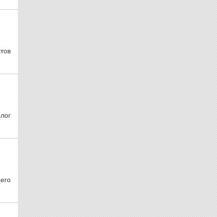
тов
лог
его