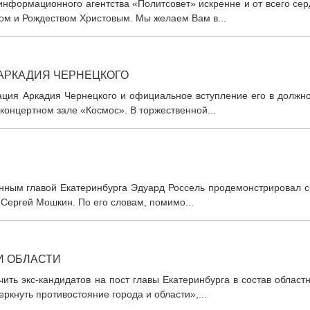
информационного агентства «Политсовет» искренне и от всего се
м и Рождеством Христовым. Мы желаем Вам в...
АРКАДИЯ ЧЕРНЕЦКОГО
рация Аркадия Чернецкого и официальное вступление его в должн
концертном зале «Космос». В торжественной...
анным главой Екатеринбурга Эдуард Россель продемонстрировал с
 Сергей Мошкин. По его словам, помимо...
И ОБЛАСТИ
ить экс-кандидатов на пост главы Екатеринбурга в состав област
ркнуть противостояние города и области»,...