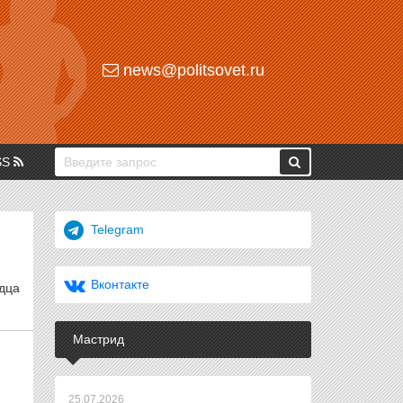
news@politsovet.ru
SS
Telegram
Вконтакте
рдца
Мастрид
25.07.2026