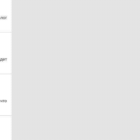
лог
дет
что