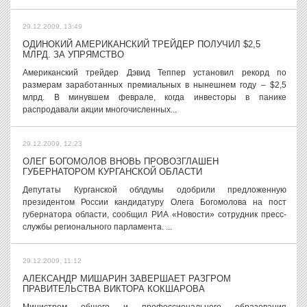
29.12.2009, 13:49
ОДИНОКИЙ АМЕРИКАНСКИЙ ТРЕЙДЕР ПОЛУЧИЛ $2,5
МЛРД. ЗА УПРЯМСТВО
Американский трейдер Дэвид Теппер установил рекорд по
размерам заработанных премиальных в нынешнем году – $2,5
млрд. В минувшем феврале, когда инвесторы в панике
распродавали акции многочисленных...
29.12.2009, 12:23
ОЛЕГ БОГОМОЛОВ ВНОВЬ ПРОВОЗГЛАШЕН
ГУБЕРНАТОРОМ КУРГАНСКОЙ ОБЛАСТИ
Депутаты Курганской облдумы одобрили предложенную
президентом России кандидатуру Олега Богомолова на пост
губернатора области, сообщил РИА «Новости» сотрудник пресс-
службы регионального парламента. ...
29.12.2009, 11:12
АЛЕКСАНДР МИШАРИН ЗАВЕРШАЕТ РАЗГРОМ
ПРАВИТЕЛЬСТВА ВИКТОРА КОКШАРОВА