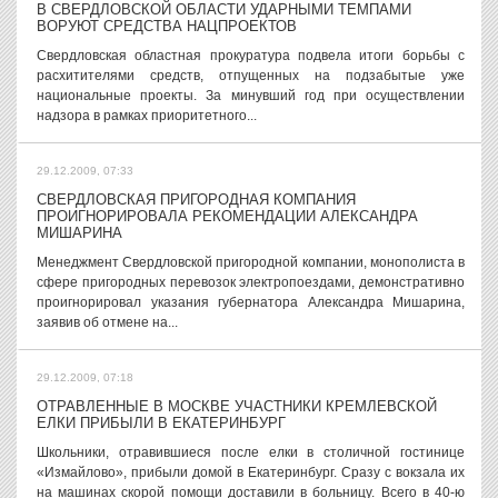
В СВЕРДЛОВСКОЙ ОБЛАСТИ УДАРНЫМИ ТЕМПАМИ
ВОРУЮТ СРЕДСТВА НАЦПРОЕКТОВ
Свердловская областная прокуратура подвела итоги борьбы с
расхитителями средств, отпущенных на подзабытые уже
национальные проекты. За минувший год при осуществлении
надзора в рамках приоритетного...
29.12.2009, 07:33
СВЕРДЛОВСКАЯ ПРИГОРОДНАЯ КОМПАНИЯ
ПРОИГНОРИРОВАЛА РЕКОМЕНДАЦИИ АЛЕКСАНДРА
МИШАРИНА
Менеджмент Свердловской пригородной компании, монополиста в
сфере пригородных перевозок электропоездами, демонстративно
проигнорировал указания губернатора Александра Мишарина,
заявив об отмене на...
29.12.2009, 07:18
ОТРАВЛЕННЫЕ В МОСКВЕ УЧАСТНИКИ КРЕМЛЕВСКОЙ
ЕЛКИ ПРИБЫЛИ В ЕКАТЕРИНБУРГ
Школьники, отравившиеся после елки в столичной гостинице
«Измайлово», прибыли домой в Екатеринбург. Сразу с вокзала их
на машинах скорой помощи доставили в больницу. Всего в 40-ю