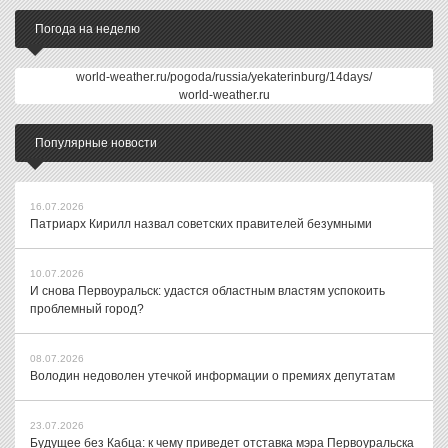
Погода на неделю
world-weather.ru/pogoda/russia/yekaterinburg/14days/
world-weather.ru
Популярные новости
16.07.2026
Патриарх Кирилл назвал советских правителей безумными
10.07.2026
И снова Первоуральск: удастся областным властям успокоить
проблемный город?
08.07.2026
Володин недоволен утечкой информации о премиях депутатам
23.07.2026
Будущее без Кабца: к чему приведет отставка мэра Первоуральска