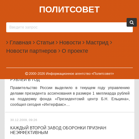
ПОЛИТСОВЕТ
30.12.2009, 10:58
СВЕРДЛОВСКИЕ ДЕПУТАТЫ НЕ ГОТОВЫ К РЕФОРМАМ
«Реформы свердловского Законодательного Собрания не будет»,
— заявил сегодня председатель бюджетного комитета ППЗС
Главная
Статьи
Новости
Мастрид
Алексей Чеканов. «Развитые западные страны работают именно
Новости партнеров
О проекте
по двухпалатной...
30.12.2009, 09:37
2000-
2026
Информационное агентство «Политсовет»
«ФОНД ЕЛЬЦИНА» ОБХОДИТСЯ РОССИИ В 1 МИЛЛИАРД
РУБЛЕЙ В ГОД
Правительство России выделило в текущем году управлению
делами президента ассигнования в размере 1 миллиарда рублей
на поддержку фонда «Президентский центр Б.Н. Ельцина»,
сообщил сегодня «Интерфакс»....
30.12.2009, 09:26
КАЖДЫЙ ВТОРОЙ ЗАВОД ОБОРОНКИ ПРИЗНАН
НЕЭФФЕКТИВНЫМ