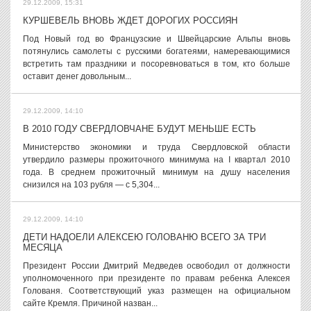
29.12.2009, 15:31
КУРШЕВЕЛЬ ВНОВЬ ЖДЕТ ДОРОГИХ РОССИЯН
Под Новый год во Французские и Швейцарские Альпы вновь
потянулись самолеты с русскими богатеями, намеревающимися
встретить там праздники и посоревноваться в том, кто больше
оставит денег довольным...
29.12.2009, 14:10
В 2010 ГОДУ СВЕРДЛОВЧАНЕ БУДУТ МЕНЬШЕ ЕСТЬ
Министерство экономики и труда Свердловской области
утвердило размеры прожиточного минимума на I квартал 2010
года. В среднем прожиточный минимум на душу населения
снизился на 103 рубля — с 5,304...
29.12.2009, 14:10
ДЕТИ НАДОЕЛИ АЛЕКСЕЮ ГОЛОВАНЮ ВСЕГО ЗА ТРИ
МЕСЯЦА
Президент России Дмитрий Медведев освободил от должности
уполномоченного при президенте по правам ребенка Алексея
Голованя. Соответствующий указ размещен на официальном
сайте Кремля. Причиной назван...