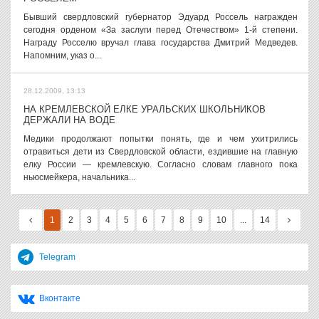
Бывший свердловский губернатор Эдуард Россель награжден
сегодня орденом «За заслуги перед Отечеством» 1-й степени.
Награду Росселю вручал глава государства Дмитрий Медведев.
Напомним, указ о...
28.12.2009, 13:13
НА КРЕМЛЕВСКОЙ ЕЛКЕ УРАЛЬСКИХ ШКОЛЬНИКОВ
ДЕРЖАЛИ НА ВОДЕ
Медики продолжают попытки понять, где и чем ухитрились
отравиться дети из Свердловской области, ездившие на главную
елку России — кремлевскую. Согласно словам главного пока
ньюсмейкера, начальника...
1
2
3
4
5
6
7
8
9
10
...
14
Telegram
Вконтакте