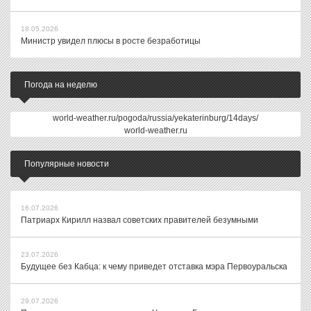
18.05.2026
Министр увидел плюсы в росте безработицы
Погода на неделю
world-weather.ru/pogoda/russia/yekaterinburg/14days/
world-weather.ru
Популярные новости
16.07.2026
Патриарх Кирилл назвал советских правителей безумными
23.07.2026
Будущее без Кабца: к чему приведет отставка мэра Первоуральска
29.07.2026