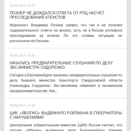
30.06.2017, 15:04
ПОЗНЕР НЕ ДОЖДАЛСЯ ОТВЕТА ОТ РПЦ НАСЧЕТ
ПРЕСЛЕДОВАНИЯ АТЕИСТОВ
Журналист Владимир Познер заявил, что так и не получил
содержательного ответа на вопрос, есть ли в России уголовное
преследование за атеизм. По его словам, ситуацию не
разъяснили ни Русская...
30.06.2017, 14:02
НАЧАЛИСЬ ПРЕДВАРИТЕЛЬНЫЕ СЛУШАНИЯ ПО ДЕЛУ
ЭКС-МИНИСТРА СИДОРЕНКО
Сегодня в Екатеринбурге начались предварительные слушания по
делу бывшего министра транспорта Свердловской области
Александра Сидоренко. Экс-чиновника обвиняют в незаконном
предпринимательстве. Как...
30.06.2017, 13:48
ЦИК: «ЯБЛОКО» ВЫДВИНУЛО РОЙЗМАНА В ГУБЕРНАТОРЫ
С НАРУШЕНИЯМИ
Центральная избирательная комиссия (ЦИК) России считает, что
партия «Яблоко» выдвинула мэра Екатеринбурга Евгения