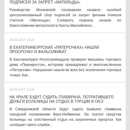
ПОДПИСЕЙ ЗА ЗАПРЕТ «МАТИЛЬДЫ»
Руководство Московской патриархии назвало ошибкой
централизованный сбор подписей за запрет фильма Алексея
Учителя «Матильда». Собирать подписи начали по
благословению митрополита Ханты-Мансийского...
29.06.2017, 16:07
В ЕКАТЕРИНБУРГСКИХ «ПЯТЕРОЧКАХ» НАШЛИ
ПРОСРОЧКУ И ФАЛЬСИФИКАТ
В Екатеринбурге Роспотребнадзор проверил магазины торгового
дома «Перекресток», которому принадлежат и многочисленные
«Пятерочки». Нарушения нашли во всех без исключения торговых
точках. Как...
29.06.2017, 15:01
НА УРАЛЕ БУДУТ СУДИТЬ ГЛАВВРАЧА, ПОТРАТИВШЕГО
ДЕНЬГИ БОЛЬНИЦЫ НА ОТДЫХ В ТУРЦИИ И ОАЭ
В Свердловской области будут судить бывшего главврача
городской поликлиники Верх-Нейвинска. Он тратил средства
больницы на собственный отдых на заграничных курортах. Как
сообщает пресс-служба...