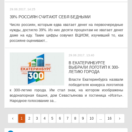
29.06.2017, 14:25
39% РОССИЯН СЧИТАЮТ СЕБЯ БЕДНЫМИ
Число россиян, которым едва хватает денег на первоочередные
нужды, достигло 39%. Из них десяти процентам не хватает денег
даже на еду. Такие цифры озвучил ВЦИОМ, изучивший то, как
россияне оценивают...
29.06.2017, 13:40
В ЕКАТЕРИНБУРГЕ
ВЫБРАЛИ ЛОГОТИП К 300-
ЛЕТИЮ ГОРОДА
Власти Екатеринбурга назвали
победителя конкурса логотипов
к 300-летию города. Им стал знак, на котором изображены
водонапорная башня, дом Севастьянова и гостиница «Исеть».
Народное голосование за...
1
2
3
4
5
6
7
8
9
10
...
16