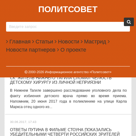
ПОЛИТСОВЕТ
30.06.2017, 18:19
В ГОСДУМЕ ВЫБРАЛИ ТЕКСТ ПРИСЯГИ ДЛЯ РОССИЙСКИХ
ГРАЖДАН
Депутаты Госдумы определились с текстом присяги для
Главная
Статьи
Новости
Мастрид
вступления в российское гражданство. Итоговый вариант
Новости партнеров
О проекте
представляет собой общее решение всех фракций, отмечает
заместитель главы комитета по...
30.06.2017, 18:08
2000-
2026
Информационное агентство «Политсовет»
СК: ЖИТЕЛЬ НИЖНЕГО ТАГИЛА СЛОМАЛ ЧЕЛЮСТЬ
ДЕТСКОМУ ХИРУРГУ ИЗ ЛИЧНОЙ НЕПРИЯЗНИ
В Нижнем Тагиле завершено расследование уголовного дела по
факту избиения детского врача прямо во время приема.
Напомним, 20 июня 2017 года в поликлинике на улице Карла
Маркса отец одного из...
30.06.2017, 17:43
ОТВЕТЫ ПУТИНА В ФИЛЬМЕ СТОУНА ПОКАЗАЛИСЬ
УБЕДИТЕЛЬНЫМИ ЧЕТВЕРТИ РОССИЙСКИХ ЗРИТЕЛЕЙ