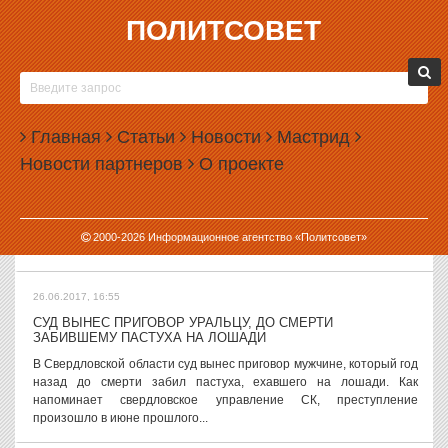
ПОЛИТСОВЕТ
26.06.2017, 17:54
ВЛАСТИ ОТВЕРГЛИ
КРИТИКУ ПО СНЕСЕННОЙ
УСПЕНСКОЙ ЦЕРКВИ В
ЕКАТЕРИНБУРГЕ
Главная
Статьи
Новости
Мастрид
Управление по охране
Новости партнеров
О проекте
культурного наследия
Свердловской области не
согласилось ни с одним критическим отзывом на проект
«реконструкции» Успенской церкви — одного из старейших
2000-
2026
Информационное агентство «Политсовет»
каменных зданий...
26.06.2017, 16:55
СУД ВЫНЕС ПРИГОВОР УРАЛЬЦУ, ДО СМЕРТИ
ЗАБИВШЕМУ ПАСТУХА НА ЛОШАДИ
В Свердловской области суд вынес приговор мужчине, который год
назад до смерти забил пастуха, ехавшего на лошади. Как
напоминает свердловское управление СК, преступление
произошло в июне прошлого...