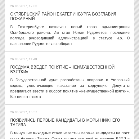
26.06.2017, 12:03
ОКТЯБРЬСКИЙ РАЙОН ЕКАТЕРИНБУРГА ВОЗГЛАВИЛ
ПОЖАРНЫЙ
В Екатеринбурге назначен новый глава администрации
Октябрьского района. Им стал Роман Рудометов, последние
полгода руководивший администрацией в статусе и.о. О
назначении Рудометова сообщает...
26.06.2017, 11:48
ГОСДУМА ВВЕДЕТ ПОНЯТИЕ «НЕИМУЩЕСТВЕННОЙ
ВЗЯТКИ»
В Государственной думе разработаны поправки в Уголовный
кодекс, ужесточающие наказание за коррупцию. Депутаты
предлагают ввести в оборот понятие «неимущественной взятки».
Как пишет газета...
26.06.2017, 10:57
ПОЯВИЛИСЬ ПЕРВЫЕ КАНДИДАТЫ В МЭРЫ НИЖНЕГО
ТАГИЛА
В минувшие выходные стали известны первые кандидаты на пост
мэра Нижнего Тагила. Своих представителей выдвинули ЛДПР и