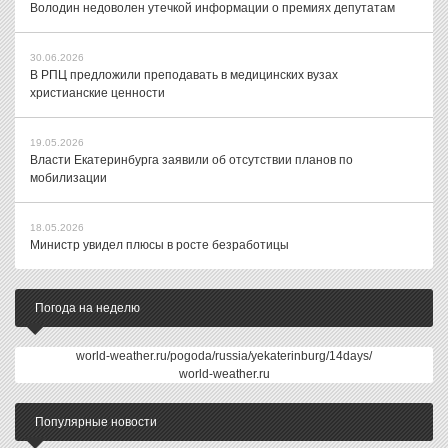
Володин недоволен утечкой информации о премиях депутатам
30.06.2026
В РПЦ предложили преподавать в медицинских вузах
христианские ценности
19.05.2026
Власти Екатеринбурга заявили об отсутствии планов по
мобилизации
18.05.2026
Министр увидел плюсы в росте безработицы
Погода на неделю
world-weather.ru/pogoda/russia/yekaterinburg/14days/
world-weather.ru
Популярные новости