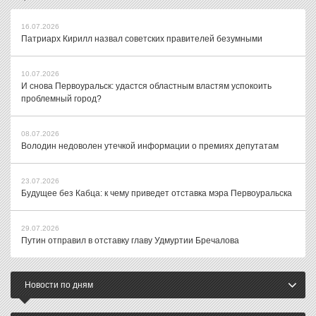
16.07.2026
Патриарх Кирилл назвал советских правителей безумными
10.07.2026
И снова Первоуральск: удастся областным властям успокоить
проблемный город?
08.07.2026
Володин недоволен утечкой информации о премиях депутатам
23.07.2026
Будущее без Кабца: к чему приведет отставка мэра Первоуральска
29.07.2026
Путин отправил в отставку главу Удмуртии Бречалова
Новости по дням