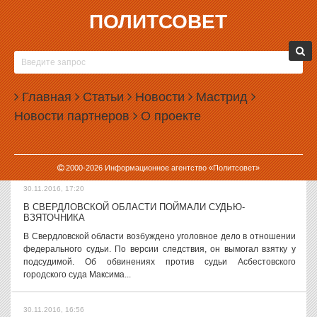
ПОЛИТСОВЕТ
30.11.2016, 17:56
ПОД ПЕРВОУРАЛЬСКОМ
ПОЗЕЛЕНЕЛ СНЕГ
В Свердловской области в
Главная
Статьи
Новости
Мастрид
районе города Первоуральска
Новости партнеров
О проекте
позеленел снег. Причина
необычного явления носит
техногенный характер. Сообщения о позеленевшем снеге стали
приходить от жителей Первоуральска...
2000-
2026
Информационное агентство «Политсовет»
30.11.2016, 17:20
В СВЕРДЛОВСКОЙ ОБЛАСТИ ПОЙМАЛИ СУДЬЮ-
ВЗЯТОЧНИКА
В Свердловской области возбуждено уголовное дело в отношении
федерального судьи. По версии следствия, он вымогал взятку у
подсудимой. Об обвинениях против судьи Асбестовского
городского суда Максима...
30.11.2016, 16:56