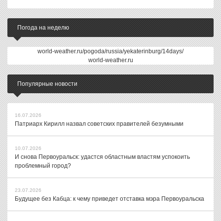
Погода на неделю
world-weather.ru/pogoda/russia/yekaterinburg/14days/
world-weather.ru
Популярные новости
16.07.2026
Патриарх Кирилл назвал советских правителей безумными
10.07.2026
И снова Первоуральск: удастся областным властям успокоить
проблемный город?
23.07.2026
Будущее без Кабца: к чему приведет отставка мэра Первоуральска