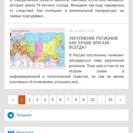
В Свердловской области вынесли приговор 63-летней женщине,
которая убила 78-летнего соседа. Женщина три года скрывалась
от следствия. Как сообщают в региональной прокуратуре, на
скамье подсудимых...
29.11.2016, 13:45
УКРУПНЕНИЕ РЕГИОНОВ:
КАК ЛУЧШЕ ИЛИ КАК
ВСЕГДА?
В России постепенно начинает
обсуждаться тема укрупнения
регионов. Пока она остается на
втором плане в
информационной и политической повестке, но тем не менее
разговоры об этом можно услышать всё...
1
2
3
4
5
6
7
8
9
10
...
15
Telegram
Вконтакте