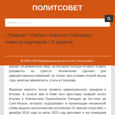
ПОЛИТСОВЕТ
14.05.2026, 11:44
ИТАЛЬЯНСКИЕ ВИЗОВЫЕ ЦЕНТРЫ В РОССИИ
ПРЕКРАТИЛИ ПРИНИМАТЬ ДОКУМЕНТЫ
Главная
ЧЕРЕЗ ТРЕТЬИХ ЛИЦ
Статьи
Новости
Мастрид
Новости партнеров
О проекте
Итальянские визовые центры в России с 12 мая прекратили
принимать документы через третьих лиц. Как сообщили в
Ассоциации туроператоров России (АТОР), теперь заявление на
визу можно подать только при личной явке заявителя в визовый
2000-
2026
Информационное агентство «Политсовет»
центр с паспортом и подтвержденной онлайн-записью. Ни
курьер, ни доверенное лицо, ни нотариус больше не могут подать
документы за туриста. Исключение сделано для
аккредитованных компаний, но только при условии полной брони
тура, включая авиабилеты, отель и страховку.
Решение принято после громкого коррупционного скандала в
Италии. В начале мая в Риме был арестован бывший посол
Италии в Узбекистане Пьергабриэле Пападия де Боттини ди
Сант'Аньезе, которого подозревают в организации незаконной
схемы выдачи шенгенских виз россиянам. По версии следствия, с
декабря 2024 года по июль 2025 года дипломат и его помощник