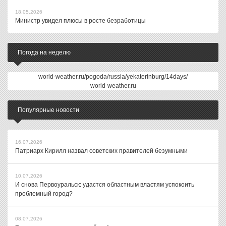
18.05.2026
Министр увидел плюсы в росте безработицы
Погода на неделю
world-weather.ru/pogoda/russia/yekaterinburg/14days/
world-weather.ru
Популярные новости
16.07.2026
Патриарх Кирилл назвал советских правителей безумными
10.07.2026
И снова Первоуральск: удастся областным властям успокоить
проблемный город?
08.07.2026