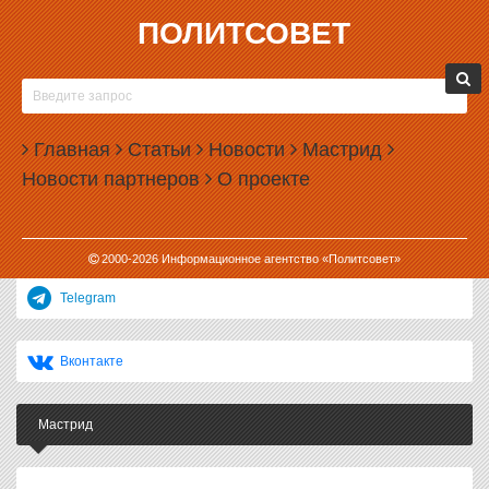
ПОЛИТСОВЕТ
11.03.2001, 13:24
ЗАМ. ДИРЕКТОРА УПРАВЛЕНИЯ ВКЛАДОВ И РАСЧЕТОВ
НАСЕЛЕНИЯ УРАЛЬСКОГО БАНКА СБЕРБАНКА РОССИИ
НЕЛЛИ ШУРЫГИНА: ОСЛАБЛЕНИЕ ВНИМАНИЯ К
ДОЛЛАРОВЫМ ДЕПОЗИТАМ – ВРЕМЕННОЕ ЯВЛЕНИЕ
Главная
Статьи
Новости
Мастрид
Как ранее сообщалось, за 2 – 4 марта доллар вырос в цене в
Новости партнеров
О проекте
общей сложности на 15 коп. При условии роста курса
американской валюты до конца марта, эксперты прогнозируют
увеличение популярности...
2000-
2026
Информационное агентство «Политсовет»
Telegram
Вконтакте
Мастрид