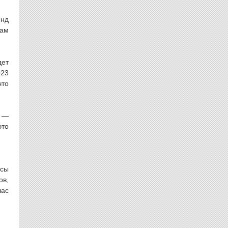
енд
рам
дет
023
что
й —
это
нсы
ов,
час