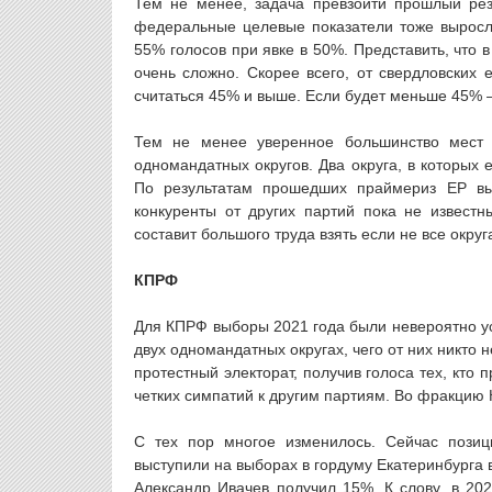
Тем не менее, задача превзойти прошлый рез
федеральные целевые показатели тоже выросли
55% голосов при явке в 50%. Представить, что в
очень сложно. Скорее всего, от свердловских 
считаться 45% и выше. Если будет меньше 45% 
Тем не менее уверенное большинство мест 
одномандатных округов. Два округа, в которых
По результатам прошедших праймериз ЕР вы
конкуренты от других партий пока не извест
составит большого труда взять если не все окру
КПРФ
Для КПРФ выборы 2021 года были невероятно у
двух одномандатных округах, чего от них никто 
протестный электорат, получив голоса тех, кто
четких симпатий к другим партиям. Во фракцию 
С тех пор многое изменилось. Сейчас позиц
выступили на выборах в гордуму Екатеринбурга в
Александр Ивачев получил 15%. К слову, в 20