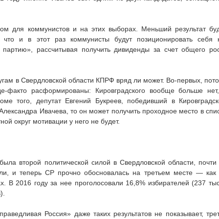
ром для коммунистов и на этих выборах. Меньший результат бу
, что и в этот раз коммунисты будут позиционировать себя 
партию», рассчитывая получить дивиденды за счет общего ро
ругам в Свердловской области КПРФ вряд ли может. Во-первых, пот
 де-факто расформированы: Кировградского вообще больше нет
оме того, депутат Евгений Букреев, победивший в Кировградс
 Александра Ивачева, то он может получить проходное место в спи
тной округ мотивации у него не будет.
была второй политической силой в Свердловской области, почти
ли, и теперь СР прочно обосновалась на третьем месте — как
ах. В 2016 году за нее проголосовали 16,8% избирателей (237 ты
).
раведливая Россия» даже таких результатов не показывает, тре