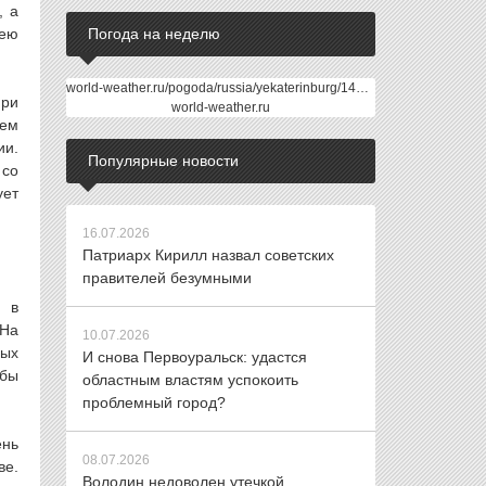
, а
Погода на неделю
 ею
world-weather.ru/pogoda/russia/yekaterinburg/14days/
При
world-weather.ru
тем
ии.
Популярные новости
 со
ует
16.07.2026
Патриарх Кирилл назвал советских
правителей безумными
о в
 На
10.07.2026
ных
И снова Первоуральск: удастся
 бы
областным властям успокоить
проблемный город?
ень
08.07.2026
ве.
Володин недоволен утечкой