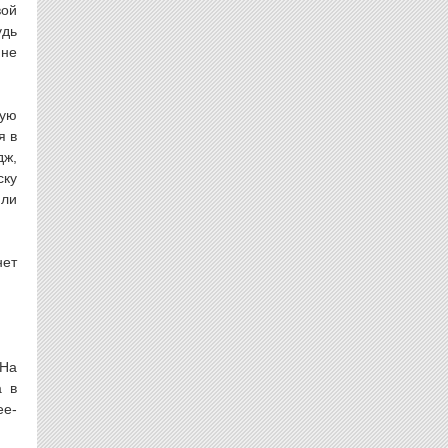
вой
удь
 не
ную
я в
дж,
ску
 ли
нет
 На
а в
ее-