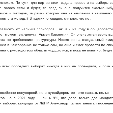
успехом. По сути, для партии стоит задача привести на выборы с
е голоса если и будет, то вряд ли она получится сколько-ниб
емов и методов, за рамки которых она из кампании в кампанию
лям эти методы? В партии, очевидно, считают, что нет.
зависеть от наличия спонсоров. Так, в 2021 году в общеобласт
от момент экс-депутат Армен Карапетян. Он очень хотел вернутьс
дата по требованию прокуратуры. Несмотря на скандальный ими
шел в Заксобрание не только сам, но еще и смог провести по спи
яна с руководством области ухудшились, и пока не понятно, будет
а всех последних выборах никогда в них не побеждала, и пока 
особенно популярной, но и аутсайдером ее тоже назвать нельзя.
сов, но в 2021 году — лишь 9%, что дало только два мандат
их выборах кандидат от ЛДПР Александр Каптюг занимал последн