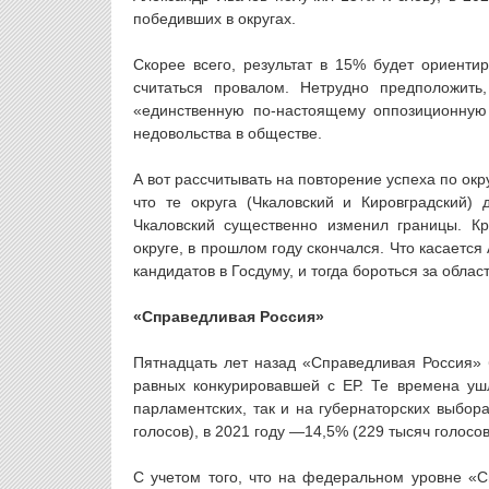
победивших в округах.
Скорее всего, результат в 15% будет ориенти
считаться провалом. Нетрудно предположить
«единственную по-настоящему оппозиционную 
недовольства в обществе.
А вот рассчитывать на повторение успеха по ок
что те округа (Чкаловский и Кировградский)
Чкаловский существенно изменил границы. Кр
округе, в прошлом году скончался. Что касается
кандидатов в Госдуму, и тогда бороться за облас
«Справедливая Россия»
Пятнадцать лет назад «Справедливая Россия» 
равных конкурировавшей с ЕР. Те времена уш
парламентских, так и на губернаторских выбор
голосов), в 2021 году —14,5% (229 тысяч голосов
С учетом того, что на федеральном уровне «Сп