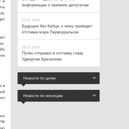
о и
информации о премиях депутатам
ить
ов,
дет
23.07.2026
Будущее без Кабца: к чему приведет
отставка мэра Первоуральска
чет
ны.
29.07.2026
 Их
Путин отправил в отставку главу
 не
Удмуртии Бречалова
Новости по дням
и в
ный
Новости по месяцам
еет
чно
ПРФ
нно