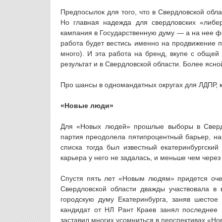
Предпосылок для того, что в Свердловской обла
Но главная надежда для свердловских «либер
кампания в Государственную думу — а на нее ф
работа будет вестись именно на продвижение п
много). И эта работа на бренд, вкупе с обще
результат и в Свердловской области. Более ясно
Про шансы в одномандатных округах для ЛДПР, ка
«Новые люди»
Для «Новых людей» прошлые выборы в Свердл
партия преодолела пятипроцентный барьер, на
списка тогда был известный екатеринбургски
карьера у него не задалась, и меньше чем через 
Спустя пять лет «Новым людям» придется очень
Свердловской области дважды участвовала в 
городскую думу Екатеринбурга, заняв шестое
кандидат от НЛ Рант Краев занял последнее м
заставил многих усомниться в перспективах «Но