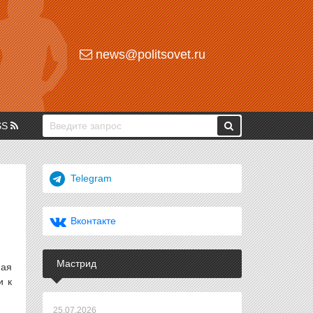
news@politsovet.ru
SS
Telegram
Вконтакте
Мастрид
ная
и к
25.07.2026