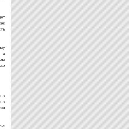
дет
как
ста
ому
, а
ком
ске
 на
 на
сяч
тье