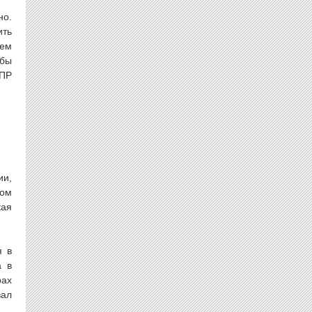
но.
ить
чем
обы
ДПР
ии,
ром
кая
я в
а в
рах
вал