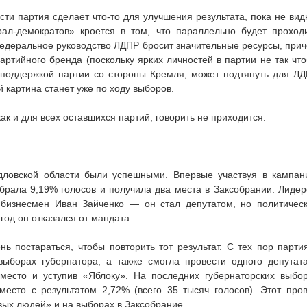
сти партия сделает что-то для улучшения результата, пока не вид
ал-демократов» кроется в том, что параллельно будет проход
едеральное руководство ЛДПР бросит значительные ресурсы, при
артийного бренда (поскольку ярких личностей в партии не так чт
й поддержкой партии со стороны Кремля, может подтянуть для Л
й картина станет уже по ходу выборов.
к и для всех оставшихся партий, говорить не приходится.
овской области были успешными. Впервые участвуя в кампан
брала 9,19% голосов и получила два места в Заксобрании. Лиде
й бизнесмен Иван Зайченко — он стал депутатом, но политичес
год он отказался от мандата.
 постараться, чтобы повторить тот результат. С тех пор парти
выборах губернатора, а также смогла провести одного депутат
 место и уступив «Яблоку». На последних губернаторских выбо
есто с результатом 2,72% (всего 35 тысяч голосов). Этот про
вых людей» и на выборах в Заксобрание.