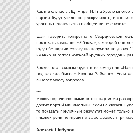
Как и в случае с ЛДПР, для НЛ на Урале многое
партии будут усиленно раскручивать, и это мо
уровень недовольства в обществе не снизится.
Если говорить конкретно о Свердловской обл
протекать кампания «Яблока», с которой они дел
году обе партии совокупно получили на двоих 
именно за голоса жителей крупных городов и ра
Кроме того, важным будет и то, смогут ли «Нов
так, как это было с Иваном Зайченко. Если же
вызовет массу вопросов.
***
Между перечисленными пятью партиями разверн
других партий минимальны, если не сказать нул
то показать приличный результат может только 
никакой роли не играют, и за оставшиеся три ме
Алексей Шабуров