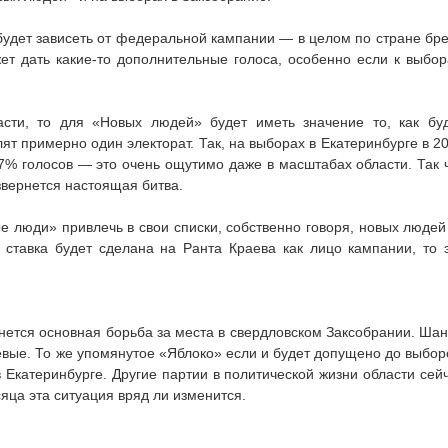
 будет зависеть от федеральной кампании — в целом по стране бр
жет дать какие-то дополнительные голоса, особенно если к выбо
асти, то для «Новых людей» будет иметь значение то, как бу
ят примерно один электорат. Так, на выборах в Екатеринбурге в 2
17% голосов — это очень ощутимо даже в масштабах области. Так 
звернется настоящая битва.
ые люди» привлечь в свои списки, собственно говоря, новых люде
 ставка будет сделана на Ранта Краева как лицо кампании, то 
ется основная борьба за места в свердловском Заксобрании. Ша
евые. То же упомянутое «Яблоко» если и будет допущено до выбор
в Екатеринбурге. Другие партии в политической жизни области сей
сяца эта ситуация вряд ли изменится.