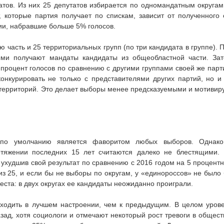
атов. Из них 25 депутатов избирается по одномандатным округам
 которые партия получает по спискам, зависит от полученного
ии, набравшие больше 5% голосов.
 часть и 25 территориальных групп (по три кандидата в группе). 
ыми получают мандаты кандидаты из общеобластной части. За
роцент голосов по сравнению с другими группами своей же парт
онкурировать не только с представителями других партий, но и
территорий. Это делает выборы менее предсказуемыми и мотивир
 по умолчанию является фаворитом любых выборов. Однак
отяжении последних 15 лет считаются далеко не блестящими.
 ухудшив свой результат по сравнению с 2016 годом на 5 процент
из 25, и если бы не выборы по округам, у «единороссов» не было
еста: в двух округах ее кандидаты неожиданно проиграли.
ходить в лучшем настроении, чем к предыдущим. В целом уров
зад, хотя социологи и отмечают некоторый рост тревоги в общест