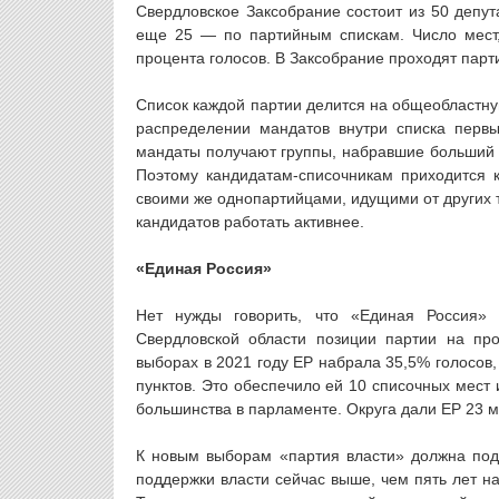
Свердловское Заксобрание состоит из 50 депут
еще 25 — по партийным спискам. Число мест,
процента голосов. В Заксобрание проходят парт
Список каждой партии делится на общеобластную
распределении мандатов внутри списка перв
мандаты получают группы, набравшие больший п
Поэтому кандидатам-списочникам приходится к
своими же однопартийцами, идущими от других 
кандидатов работать активнее.
«Единая Россия»
Нет нужды говорить, что «Единая Россия»
Свердловской области позиции партии на пр
выборах в 2021 году ЕР набрала 35,5% голосов,
пунктов. Это обеспечило ей 10 списочных мест 
большинства в парламенте. Округа дали ЕР 23 м
К новым выборам «партия власти» должна под
поддержки власти сейчас выше, чем пять лет на