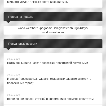
Министр увидел плюсы в росте безработицы
Погода на неделю
world-weather.ru/pogoda/russia/yekaterinburg/14days/
world-weather.ru
Популярные новости
16.07.2026
Патриарх Кирилл назвал советских правителей безумными
10.07.2026
И снова Первоуральск: удастся областным властям успокоить
проблемный город?
08.07.2026
Володин недоволен утечкой информации о премиях депутатам