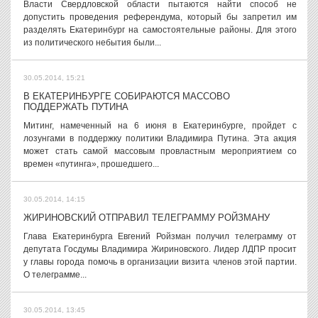
Власти Свердловской области пытаются найти способ не
допустить проведения референдума, который бы запретил им
разделять Екатеринбург на самостоятельные районы. Для этого
из политического небытия были...
30.05.2014, 15:21
В ЕКАТЕРИНБУРГЕ СОБИРАЮТСЯ МАССОВО
ПОДДЕРЖАТЬ ПУТИНА
Митинг, намеченный на 6 июня в Екатеринбурге, пройдет с
лозунгами в поддержку политики Владимира Путина. Эта акция
может стать самой массовым провластным мероприятием со
времен «путинга», прошедшего...
30.05.2014, 14:15
ЖИРИНОВСКИЙ ОТПРАВИЛ ТЕЛЕГРАММУ РОЙЗМАНУ
Глава Екатеринбурга Евгений Ройзман получил телеграмму от
депутата Госдумы Владимира Жириновского. Лидер ЛДПР просит
у главы города помочь в организации визита членов этой партии.
О телеграмме...
30.05.2014, 13:45