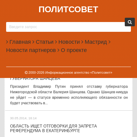
ПОЛИТСОВЕТ
30.05.2014, 18:03
СЛУХИ И ВЕРСИИ, 30 МАЯ
Областные власти начали обработку депутатов Екатеринбургской
гордумы Говорят, что областные власти начали серию
Главная
Статьи
Новости
Мастрид
переговоров с депутатами городской думы Екатеринбурга. И
Новости партнеров
О проекте
главная тема этих разговоров...
30.05.2014, 16:56
2000-
2026
Информационное агентство «Политсовет»
ПУТИН ОТПРАВИЛ В ОТСТАВКУ НИЖЕГОРОДСКОГО
ГУБЕРНАТОРА ШАНЦЕВА
Президент Владимир Путин принял отставку губернатора
Нижегородской области Валерия Шанцева. Однако Шанцев никуда
не уйдет — в статусе временно исполняющего обязанности он
будет участвовать в...
30.05.2014, 16:14
ОБЛАСТЬ ИЩЕТ ОТГОВОРКИ ДЛЯ ЗАПРЕТА
РЕФЕРЕНДУМА В ЕКАТЕРИНБУРГЕ