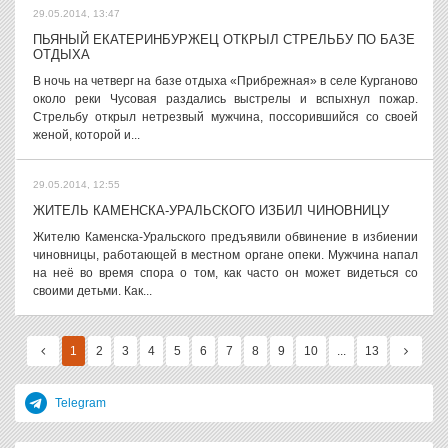
29.05.2014, 13:47
ПЬЯНЫЙ ЕКАТЕРИНБУРЖЕЦ ОТКРЫЛ СТРЕЛЬБУ ПО БАЗЕ
ОТДЫХА
В ночь на четверг на базе отдыха «Прибрежная» в селе Курганово
около реки Чусовая раздались выстрелы и вспыхнул пожар.
Стрельбу открыл нетрезвый мужчина, поссорившийся со своей
женой, которой и...
29.05.2014, 12:55
ЖИТЕЛЬ КАМЕНСКА-УРАЛЬСКОГО ИЗБИЛ ЧИНОВНИЦУ
Жителю Каменска-Уральского предъявили обвинение в избиении
чиновницы, работающей в местном органе опеки. Мужчина напал
на неё во время спора о том, как часто он может видеться со
своими детьми. Как...
1
2
3
4
5
6
7
8
9
10
...
13
Telegram