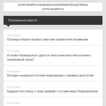
world-weather.ru/pogoda/russia/yekaterinburg/14days/
world-weather.ru
Популярные новости
16.07.2026
Патриарх Кирилл назвал советских правителей безумными
10.07.2026
И снова Первоуральск: удастся областным властям успокоить
проблемный город?
08.07.2026
Володин недоволен утечкой информации о премиях депутатам
23.07.2026
Будущее без Кабца: к чему приведет отставка мэра Первоуральска
29.07.2026