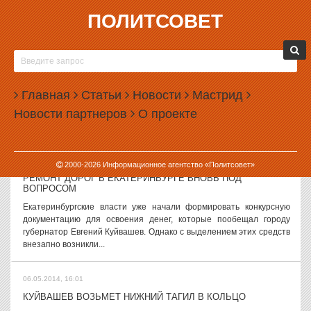
ПОЛИТСОВЕТ
06.05.2014, 17:56
В ЕКАТЕРИНБУРГЕ ЧЕРЕЗ НЕДЕЛЮ НАЧНУТ ОТКЛЮЧАТЬ
ОТОПЛЕНИЕ
Отключение отопления в домах екатеринбуржцев начнется через
Главная
Статьи
Новости
Мастрид
неделю — 12 мая. Это могло произойти и раньше, но всему
Новости партнеров
О проекте
помешал снег в конце апреля. Как сообщает информационный
портал городской...
06.05.2014, 17:12
2000-
2026
Информационное агентство «Политсовет»
РЕМОНТ ДОРОГ В ЕКАТЕРИНБУРГЕ ВНОВЬ ПОД
ВОПРОСОМ
Екатеринбургские власти уже начали формировать конкурсную
документацию для освоения денег, которые пообещал городу
губернатор Евгений Куйвашев. Однако с выделением этих средств
внезапно возникли...
06.05.2014, 16:01
КУЙВАШЕВ ВОЗЬМЕТ НИЖНИЙ ТАГИЛ В КОЛЬЦО