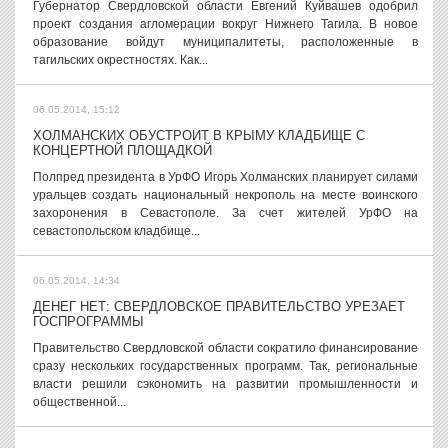
Губернатор Свердловской области Евгений Куйвашев одобрил
проект создания агломерации вокруг Нижнего Тагила. В новое
образование войдут муниципалитеты, расположенные в
тагильских окрестностях. Как...
06.05.2014, 15:12
ХОЛМАНСКИХ ОБУСТРОИТ В КРЫМУ КЛАДБИЩЕ С
КОНЦЕРТНОЙ ПЛОЩАДКОЙ
Полпред президента в УрФО Игорь Холманских планирует силами
уральцев создать национальный некрополь на месте воинского
захоронения в Севастополе. За счет жителей УрФО на
севастопольском кладбище...
06.05.2014, 14:34
ДЕНЕГ НЕТ: СВЕРДЛОВСКОЕ ПРАВИТЕЛЬСТВО УРЕЗАЕТ
ГОСПРОГРАММЫ
Правительство Свердловской области сократило финансирование
сразу нескольких государственных программ. Так, региональные
власти решили сэкономить на развитии промышленности и
общественной...