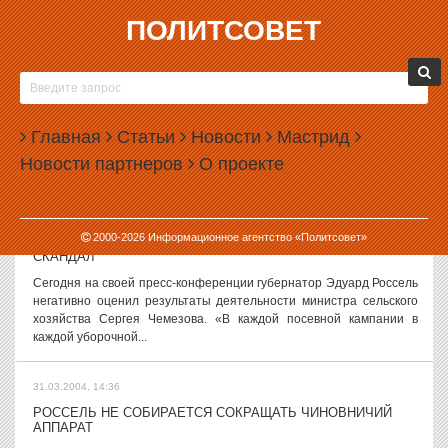
ПОЛИТСОВЕТ
31.03.2004, 15:38
ЯЗЕВ ССОРИТСЯ С ВОРОБЬЕВЫМ
«В политической среде речь идет не о конфликте интересов
областной власти и «Единой России», а о продвижении своих
Главная
Статьи
Новости
Мастрид
интересов председателем МКС «Единая Россия» Валерием
Новости партнеров
О проекте
Язевым» – заявил ИА...
31.03.2004, 15:26
2000-
2026
Информационное агентство «Политсовет»
В ПРАВИТЕЛЬСТВЕ ОБЛАСТИ ЗРЕЕТ ОЧЕРЕДНОЙ
СКАНДАЛ
Сегодня на своей пресс-конференции губернатор Эдуард Россель
негативно оценил результаты деятельности министра сельского
хозяйства Сергея Чемезова. «В каждой посевной кампании в
каждой уборочной...
31.03.2004, 14:36
РОССЕЛЬ НЕ СОБИРАЕТСЯ СОКРАЩАТЬ ЧИНОВНИЧИЙ
АППАРАТ