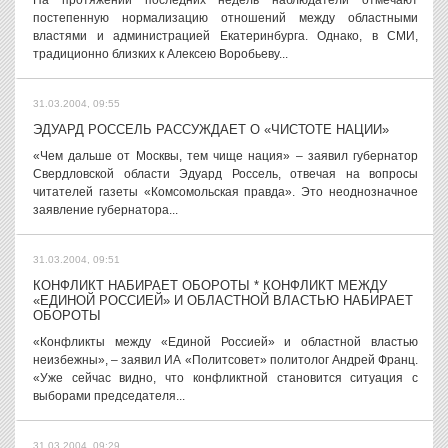
На протяжении последних недель наблюдатели отмечают
постепенную нормализацию отношений между областными
властями и администрацией Екатеринбурга. Однако, в СМИ,
традиционно близких к Алексею Воробьеву...
31.03.2004, 09:55
ЭДУАРД РОССЕЛЬ РАССУЖДАЕТ О «ЧИСТОТЕ НАЦИИ»
«Чем дальше от Москвы, тем чище нация» – заявил губернатор
Свердловской области Эдуард Россель, отвечая на вопросы
читателей газеты «Комсомольская правда». Это неоднозначное
заявление губернатора...
31.03.2004, 09:51
КОНФЛИКТ НАБИРАЕТ ОБОРОТЫ * КОНФЛИКТ МЕЖДУ
«ЕДИНОЙ РОССИЕЙ» И ОБЛАСТНОЙ ВЛАСТЬЮ НАБИРАЕТ
ОБОРОТЫ
«Конфликты между «Единой Россией» и областной властью
неизбежны», – заявил ИА «Политсовет» политолог Андрей Франц.
«Уже сейчас видно, что конфликтной становится ситуация с
выборами председателя...
31.03.2004, 09:29