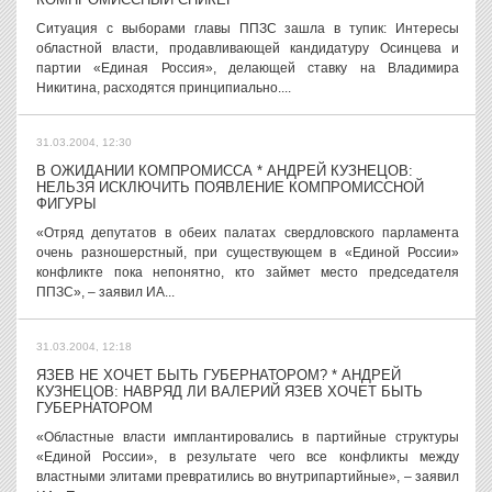
Ситуация с выборами главы ППЗС зашла в тупик: Интересы
областной власти, продавливающей кандидатуру Осинцева и
партии «Единая Россия», делающей ставку на Владимира
Никитина, расходятся принципиально....
31.03.2004, 12:30
В ОЖИДАНИИ КОМПРОМИССА * АНДРЕЙ КУЗНЕЦОВ:
НЕЛЬЗЯ ИСКЛЮЧИТЬ ПОЯВЛЕНИЕ КОМПРОМИССНОЙ
ФИГУРЫ
«Отряд депутатов в обеих палатах свердловского парламента
очень разношерстный, при существующем в «Единой России»
конфликте пока непонятно, кто займет место председателя
ППЗС», – заявил ИА...
31.03.2004, 12:18
ЯЗЕВ НЕ ХОЧЕТ БЫТЬ ГУБЕРНАТОРОМ? * АНДРЕЙ
КУЗНЕЦОВ: НАВРЯД ЛИ ВАЛЕРИЙ ЯЗЕВ ХОЧЕТ БЫТЬ
ГУБЕРНАТОРОМ
«Областные власти имплантировались в партийные структуры
«Единой России», в результате чего все конфликты между
властными элитами превратились во внутрипартийные», – заявил