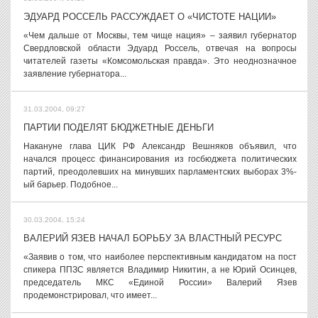
ЭДУАРД РОССЕЛЬ РАССУЖДАЕТ О «ЧИСТОТЕ НАЦИИ»
«Чем дальше от Москвы, тем чище нация» – заявил губернатор
Свердловской области Эдуард Россель, отвечая на вопросы
читателей газеты «Комсомольская правда». Это неоднозначное
заявление губернатора...
31.03.2004, 09:27
ПАРТИИ ПОДЕЛЯТ БЮДЖЕТНЫЕ ДЕНЬГИ
Накануне глава ЦИК РФ Александр Вешняков объявил, что
начался процесс финансирования из госбюджета политических
партий, преодолевших на минувших парламентских выборах 3%-
ый барьер. Подобное...
30.03.2004, 15:24
ВАЛЕРИЙ ЯЗЕВ НАЧАЛ БОРЬБУ ЗА ВЛАСТНЫЙ РЕСУРС
«Заявив о том, что наиболее перспективным кандидатом на пост
спикера ППЗС является Владимир Никитин, а не Юрий Осинцев,
председатель МКС «Единой России» Валерий Язев
продемонстрировал, что имеет...