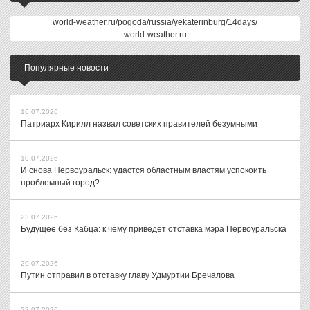
world-weather.ru/pogoda/russia/yekaterinburg/14days/
world-weather.ru
Популярные новости
16.07.2026
Патриарх Кирилл назвал советских правителей безумными
10.07.2026
И снова Первоуральск: удастся областным властям успокоить
проблемный город?
23.07.2026
Будущее без Кабца: к чему приведет отставка мэра Первоуральска
29.07.2026
Путин отправил в отставку главу Удмуртии Бречалова
22.07.2026