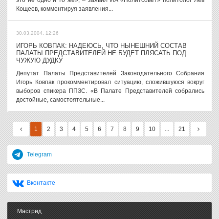
это не одно и то же», – заявил ИА «Политсовет» политолог Лев
Кощеев, комментируя заявления...
30.03.2004, 12:26
ИГОРЬ КОВПАК: НАДЕЮСЬ, ЧТО НЫНЕШНИЙ СОСТАВ
ПАЛАТЫ ПРЕДСТАВИТЕЛЕЙ НЕ БУДЕТ ПЛЯСАТЬ ПОД
ЧУЖУЮ ДУДКУ
Депутат Палаты Представителей Законодательного Собрания
Игорь Ковпак прокомментировал ситуацию, сложившуюся вокруг
выборов спикера ППЗС. «В Палате Представителей собрались
достойные, самостоятельные...
1
2
3
4
5
6
7
8
9
10
...
21
Telegram
Вконтакте
Мастрид