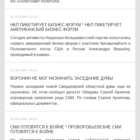
ИА «Политсовет политолог...
31.03.2004, 12:12
НБП ПИКЕТИРУЕТ БИЗНЕС-ФОРУМ * НБП ПИКЕТИРУЕТ
АМЕРИКАНСКИЙ БИЗНЕС-ФОРУМ
Сегодня активисты Национал-большевистской партии попытались
сорвать американский бизнес-форум с участием Чрезвычайного и
Полномочного посла США в России Александра Вершбоу,
проводимый в рамках...
31.03.2004, 10:24
ВОРОНИН НЕ МОГ НАЗНАЧИТЬ ЗАСЕДАНИЕ ДУМЫ
Первое заседание новой Свердловской областной думы еще не
назначено. Об этом сообщил депутат Облдумы Сергей Архипов,
опровергнув заявления ряда СМИ. По словам Сергея Архипова,
официальных документов...
31.03.2004, 10:22
СМИ ГОТОВЯТСЯ К ВОЙНЕ * ПРОВОРОБЬЕВСКИЕ СМИ
ГОТОВЯТСЯ К ВОЙНЕ