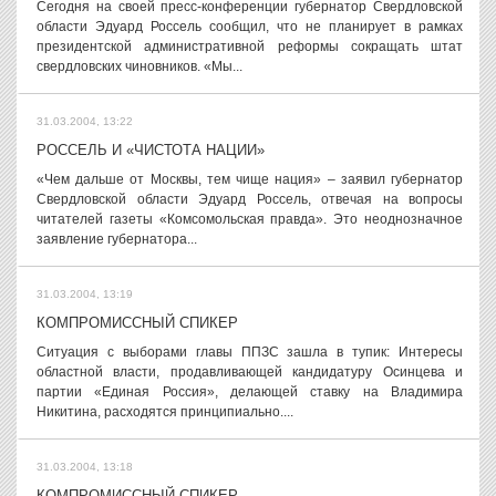
Сегодня на своей пресс-конференции губернатор Свердловской
области Эдуард Россель сообщил, что не планирует в рамках
президентской административной реформы сокращать штат
свердловских чиновников. «Мы...
31.03.2004, 13:22
РОССЕЛЬ И «ЧИСТОТА НАЦИИ»
«Чем дальше от Москвы, тем чище нация» – заявил губернатор
Свердловской области Эдуард Россель, отвечая на вопросы
читателей газеты «Комсомольская правда». Это неоднозначное
заявление губернатора...
31.03.2004, 13:19
КОМПРОМИССНЫЙ СПИКЕР
Ситуация с выборами главы ППЗС зашла в тупик: Интересы
областной власти, продавливающей кандидатуру Осинцева и
партии «Единая Россия», делающей ставку на Владимира
Никитина, расходятся принципиально....
31.03.2004, 13:18
КОМПРОМИССНЫЙ СПИКЕР