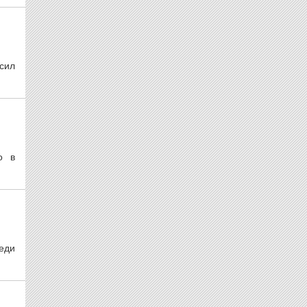
сил
о в
еди