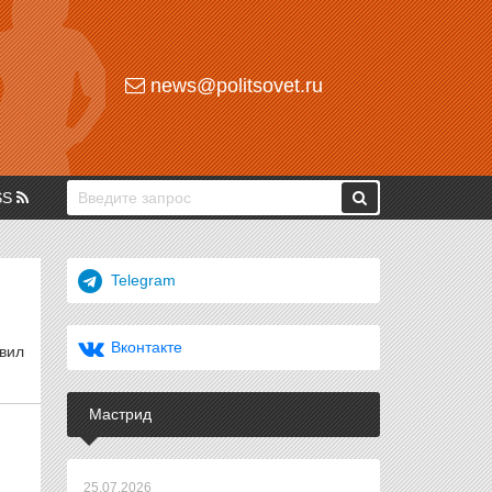
news@politsovet.ru
SS
Telegram
Вконтакте
вил
Мастрид
25.07.2026