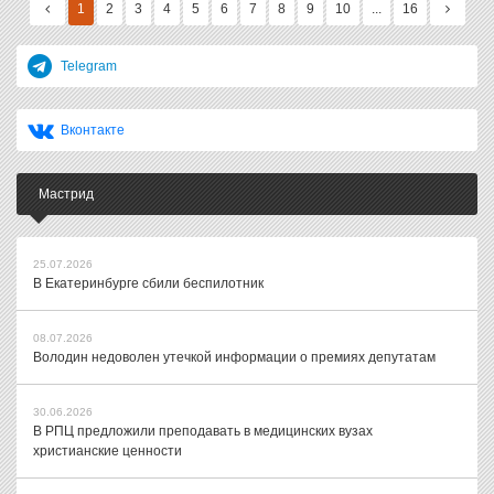
1
2
3
4
5
6
7
8
9
10
...
16
Telegram
Вконтакте
Мастрид
25.07.2026
В Екатеринбурге сбили беспилотник
08.07.2026
Володин недоволен утечкой информации о премиях депутатам
30.06.2026
В РПЦ предложили преподавать в медицинских вузах
христианские ценности