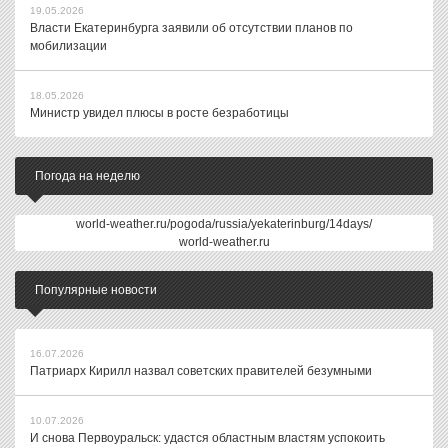
19.05.2026
Власти Екатеринбурга заявили об отсутствии планов по
мобилизации
18.05.2026
Министр увидел плюсы в росте безработицы
Погода на неделю
world-weather.ru/pogoda/russia/yekaterinburg/14days/
world-weather.ru
Популярные новости
16.07.2026
Патриарх Кирилл назвал советских правителей безумными
10.07.2026
И снова Первоуральск: удастся областным властям успокоить