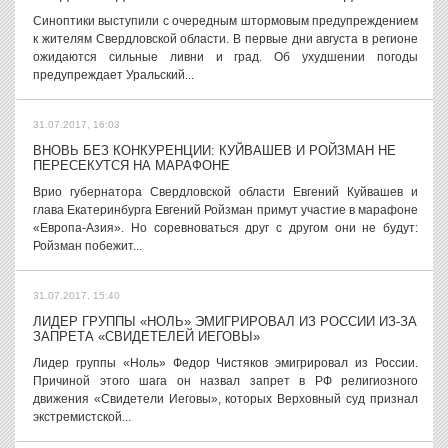
Синоптики выступили с очередным штормовым предупреждением
к жителям Свердловской области. В первые дни августа в регионе
ожидаются сильные ливни и град. Об ухудшении погоды
предупреждает Уральский...
31.07.2017, 16:03
ВНОВЬ БЕЗ КОНКУРЕНЦИИ: КУЙВАШЕВ И РОЙЗМАН НЕ
ПЕРЕСЕКУТСЯ НА МАРАФОНЕ
Врио губернатора Свердловской области Евгений Куйвашев и
глава Екатеринбурга Евгений Ройзман примут участие в марафоне
«Европа-Азия». Но соревноваться друг с другом они не будут:
Ройзман побежит...
31.07.2017, 15:40
ЛИДЕР ГРУППЫ «НОЛЬ» ЭМИГРИРОВАЛ ИЗ РОССИИ ИЗ-ЗА
ЗАПРЕТА «СВИДЕТЕЛЕЙ ИЕГОВЫ»
Лидер группы «Ноль» Федор Чистяков эмигрировал из России.
Причиной этого шага он назвал запрет в РФ религиозного
движения «Свидетели Иеговы», которых Верховный суд признал
экстремистской...