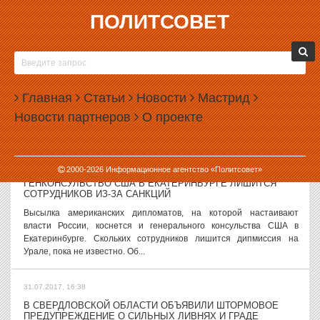
ПОЛИТСОВЕТ
31.07.2017, 17:52
РЕКТОР ГОРНОГО УНИВЕРСИТЕТА КОСАРЕВ ПОДАЛ В
ОТСТАВКУ
Ректор Уральского государственного горного университета
Главная
Статьи
Новости
Мастрид
Николай Косарев написал заявление об отставке. Официально
Новости партнеров
О проекте
оно пока не удовлетворено. О заявлении Косарева, поданном в
министерство образования...
31.07.2017, 17:19
2000-
2026
Информационное агентство «Политсовет»
ГЕНКОНСУЛЬСТВО США В ЕКАТЕРИНБУРГЕ ЛИШИТСЯ
СОТРУДНИКОВ ИЗ-ЗА САНКЦИЙ
Высылка американских дипломатов, на которой настаивают
власти России, коснется и генерального консульства США в
Екатеринбурге. Скольких сотрудников лишится дипмиссия на
Урале, пока не известно. Об...
31.07.2017, 16:38
В СВЕРДЛОВСКОЙ ОБЛАСТИ ОБЪЯВИЛИ ШТОРМОВОЕ
ПРЕДУПРЕЖДЕНИЕ О СИЛЬНЫХ ЛИВНЯХ И ГРАДЕ