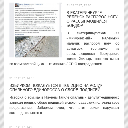
31.07.2017, 15:05
В ЕКАТЕРИНБУРГЕ
РЕБЕНОК РАСПОРОЛ НОГУ
О РАССЫПАЮЩИЙСЯ
БОРДЮР
В екатеринбургском ЖК
«Мичуринский» маленький
мальчик распорол ногу об
арматуру, торчащую из
рассыпающегося бордюрного
камня. Жильцы поселка винят
во всем застройщика — компанию ЛСР. О пострадавшем...
31.07.2017, 14:35
ИЗБИРКОМ ПОЖАЛУЕТСЯ В ПОЛИЦИЮ НА РОЛИК
ОПАЛЬНОГО ЕДИНОРОССА О СБОРЕ ПОДПИСЕЙ
История о том, как в Нижнем Тагиле опальный депутат-единоросс
записал ролик о сборе подписей в свою поддержку, получила свое
продолжение. Избирком счел, что этот ролик нарушает
законодательство о...
31.07.2017, 14:03