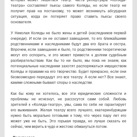
театра» составляют пьесы самого Коляды, но если театр не
получит прав на постановку, то может возникнуть абсурдная
ситуация, когда он потеряет право ставить пьесы своего
основателя.
У Николая Коляды не было жены и детей (наследников первой
очереди). И если он не оставил завещание, то его ближайшими
родственниками и наследниками будут два его брата и сестра.
Впрочем, если завещание и было, то родственники теоретически
могут его оспорить, и это может привести к долгим судебным
разбирательствам. Как бы то ни было, мы пока не знаем, как
потенциальные наследники захотят распоряжаться имуществом
Коляды и правами на его творчество. Будет прекрасно, если они
безвозмездно передадут это все театру. А если нет? Все знают,
какими сложными бывают споры о наследстве.
Как бы кому ни хотелось, все эти юридические сложности и
проблемы не исчезнут, не рассосутся сами собой. Любовь
зрителей к «Коляда-театру», увы, сама по себе не гарантирует
его выживания. Желая театру всего лучшего, екатеринбуржцам
нужно быть морально готовыми к тому, что через пару лет его
может уже не быть. Это горькая правда, но лучше сказать ее
сейчас, чем верить в чудо и жестоко обмануться потом.