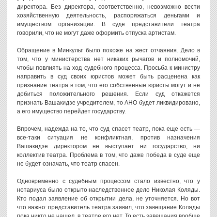
директора. Без директора, соответственно, невозможно вести
хозяйственную деятельность, распоряжаться деньгами и
имуществом организации. В суде представители театра
говорили, что не могут даже оформить отпуска артистам.
Обращение в Минкульт было похоже на жест отчаяния. Дело в
том, что у министерства нет никаких рычагов и полномочий,
чтобы повлиять на ход судебного процесса. Просьба к министру
направить в суд своих юристов может быть расценена как
признание театра в том, что его собственные юристы могут и не
добиться положительного решения. Если суд откажется
признать Вашакидзе учредителем, то АНО будет ликвидировано,
а его имущество перейдет государству.
Впрочем, надежда на то, что суд спасет театр, пока еще есть —
все-таки ситуация не конфликтная, против назначения
Вашакидзе директором не выступает ни государство, ни
коллектив театра. Проблема в том, что даже победа в суде еще
не будет означать, что театр спасен.
Одновременно с судебным процессом стало известно, что у
нотариуса было открыто наследственное дело Николая Коляды.
Кто подал заявление об открытии дела, не уточняется. Но вот
что важно: представитель театра заявил, что завещание Коляды
пока никто не нашел, в театре его нет. То есть завещания вообще