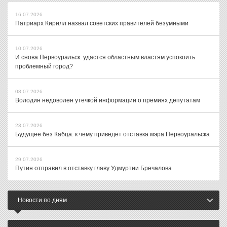
16.07.2026
Патриарх Кирилл назвал советских правителей безумными
10.07.2026
И снова Первоуральск: удастся областным властям успокоить
проблемный город?
08.07.2026
Володин недоволен утечкой информации о премиях депутатам
23.07.2026
Будущее без Кабца: к чему приведет отставка мэра Первоуральска
29.07.2026
Путин отправил в отставку главу Удмуртии Бречалова
Новости по дням