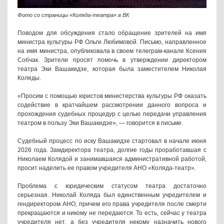
Фото со страницы «Коляда-театра» в ВК
Поводом для обсуждения стало обращение зрителей на имя
министра культуры РФ Ольги Любимовой. Письмо, направленное
на имя министра, опубликовала в своем телеграм-канале Ксения
Собчак. Зрители просят помочь в утверждении директором
театра Эки Вашакидзе, которая была заместителем Николая
Коляды.
«Просим с помощью юристов министерства культуры РФ оказать
содействие в кратчайшем рассмотрении данного вопроса и
прохождения судебных процедур с целью передачи управления
театром в пользу Эки Вашакидзе», — говорится в письме.
Судебный процесс по иску Вашакидзе стартовал в начале июня
2026 года. Замдиректора театра, долгие годы проработавшая с
Николаем Колядой и занимавшаяся административной работой,
просит наделить ее правом учредителя АНО «Коляда-театр».
Проблема с юридическим статусом театра достаточно
серьезная. Николай Коляда был единственным учредителем и
гендиректором АНО, причем его права учредителя после смерти
прекращаются и никому не передаются. То есть, сейчас у театра
учредителя нет, а без учредителя некому назначить нового