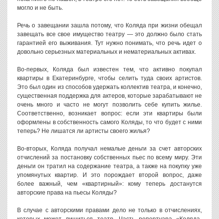
могло и не быть.
Речь о завещании зашла потому, что Коляда при жизни обещал
завещать все свое имущество театру — это должно было стать
гарантией его выживания. Тут нужно понимать, что речь идет о
довольно серьезных материальных и нематериальных активах.
Во-первых, Коляда был известен тем, что активно покупал
квартиры в Екатеринбурге, чтобы селить туда своих артистов.
Это был один из способов удержать коллектив театра, и конечно,
существенная поддержка для актеров, которые зарабатывают не
очень много и часто не могут позволить себе купить жилье.
Соответственно, возникает вопрос: если эти квартиры были
оформлены в собственность самого Коляды, то что будет с ними
теперь? Не лишатся ли артисты своего жилья?
Во-вторых, Коляда получал немалые деньги за счет авторских
отчислений за постановку собственных пьес по всему миру. Эти
деньги он тратил на содержание театра, а также на покупку уже
упомянутых квартир. И это порождает второй вопрос, даже
более важный, чем «квартирный»: кому теперь достанутся
авторские права на пьесы Коляды?
В случае с авторскими правами дело не только в отчислениях,
которых может лишиться театр. Часть репертуара «Коляда-