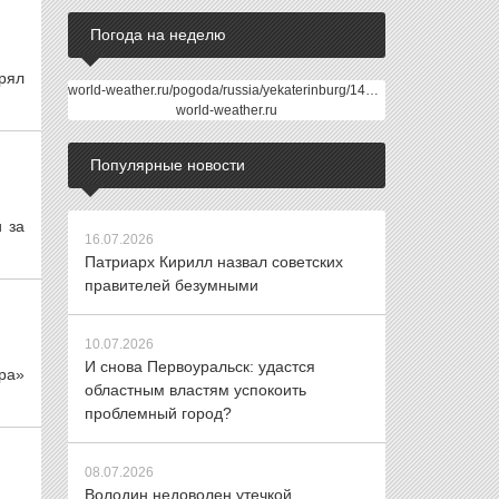
Погода на неделю
рял
world-weather.ru/pogoda/russia/yekaterinburg/14days/
world-weather.ru
Популярные новости
 за
16.07.2026
Патриарх Кирилл назвал советских
правителей безумными
10.07.2026
И снова Первоуральск: удастся
тра»
областным властям успокоить
проблемный город?
08.07.2026
Володин недоволен утечкой