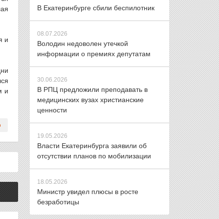
В Екатеринбурге сбили беспилотник
лая
08.07.2026
я и
Володин недоволен утечкой
информации о премиях депутатам
дни
30.06.2026
лся
В РПЦ предложили преподавать в
м и
медицинских вузах христианские
ценности
19.05.2026
Власти Екатеринбурга заявили об
отсутствии планов по мобилизации
18.05.2026
Министр увидел плюсы в росте
безработицы