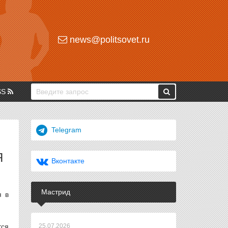
news@politsovet.ru
SS
Telegram
Я
Вконтакте
Мастрид
я в
тся
25.07.2026