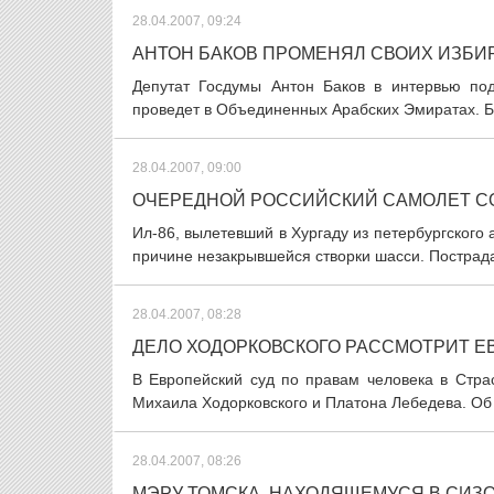
28.04.2007, 09:24
АНТОН БАКОВ ПРОМЕНЯЛ СВОИХ ИЗБИ
Депутат Госдумы Антон Баков в интервью под
проведет в Объединенных Арабских Эмиратах. Бак
28.04.2007, 09:00
ОЧЕРЕДНОЙ РОССИЙСКИЙ САМОЛЕТ С
Ил-86, вылетевший в Хургаду из петербургского
причине незакрывшейся створки шасси. Пострада
28.04.2007, 08:28
ДЕЛО ХОДОРКОВСКОГО РАССМОТРИТ Е
В Европейский суд по правам человека в Стр
Михаила Ходорковского и Платона Лебедева. Об 
28.04.2007, 08:26
МЭРУ ТОМСКА, НАХОДЯЩЕМУСЯ В СИЗ