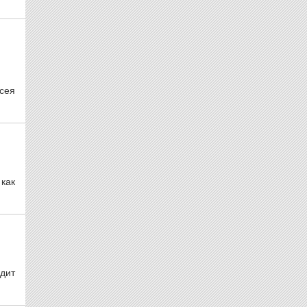
сея
 как
дит