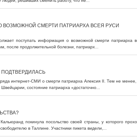
 людей, решивших сменить работу, что не...
 ВОЗМОЖНОЙ СМЕРТИ ПАТРИАРХА ВСЕЯ РУСИ
олжает поступать информация о возможной смерти патриарха в
м, после продолжительной болезни, патриарх...
Е ПОДТВЕРДИЛАСЬ
яда интернет-СМИ о смерти патриарха Алексия II. Тем не менее,
Швейцарии, состояние патриарха «достаточно...
ЬСТВА?
альюранд покинула посольство своей страны, у которого прохо
вободителю в Таллине. Участники пикета видели,...