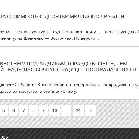
СТА СТОИМОСТЬЮ ДЕСЯТКИ МИЛЛИОНОВ РУБЛЕЙ
ления Генпрокуратуры, суд поставил точку в деле рухнувше
чении улиц Шевченко — Восточная. По версии...
ЕСТНЫМ ПОДРЯДЧИКАМ: ГОРАЗДО БОЛЬШЕ, ЧЕМ
Й ГРАД», НАС ВОЛНУЕТ БУДУЩЕЕ ПОСТРАДАВШИХ ОТ
ловской области. В отношении его генерального подрядчика введ
са банкротства, а это значит, что у...
5
6
7
8
9
10
...
24
2026