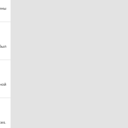
ены
был
ной
es.