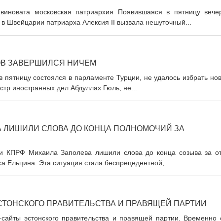
 виновата московская патриархия Появившаяся в пятницу вече
в Швейцарии патриарха Алексия II вызвала нешуточный...
ОВ ЗАВЕРШИЛСЯ НИЧЕМ
в пятницу состоялся в парламенте Турции, не удалось избрать но
истр иностранных дел Абдуллах Гюль, не...
А ЛИШИЛИ СЛОВА ДО КОНЦА ПОЛНОМОЧИЙ ЗА
и КПРФ Михаила Заполева лишили слова до конца созыва за от
а Ельцина. Эта ситуация стала беспрецедентной,...
СТОНСКОГО ПРАВИТЕЛЬСТВА И ПРАВЯЩЕЙ ПАРТИИ
-сайты эстонского правительства и правящей партии. Временно 