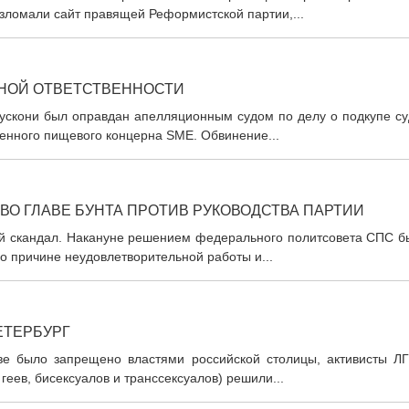
взломали сайт правящей Реформистской партии,...
ВНОЙ ОТВЕТСТВЕННОСТИ
скони был оправдан апелляционным судом по делу о подкупе су
енного пищевого концерна SME. Обвинение...
ВО ГЛАВЕ БУНТА ПРОТИВ РУКОВОДСТВА ПАРТИИ
й скандал. Накануне решением федерального политсовета СПС б
о причине неудовлетворительной работы и...
ЕТЕРБУРГ
ве было запрещено властями российской столицы, активисты ЛГ
еев, бисексуалов и транссексуалов) решили...