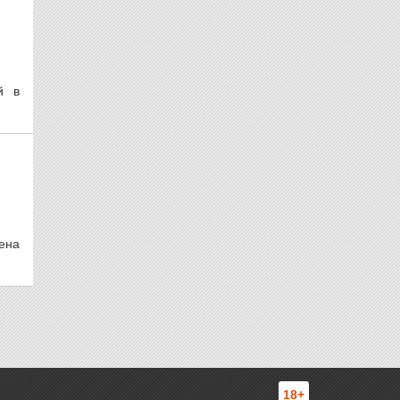
й в
ена
18+