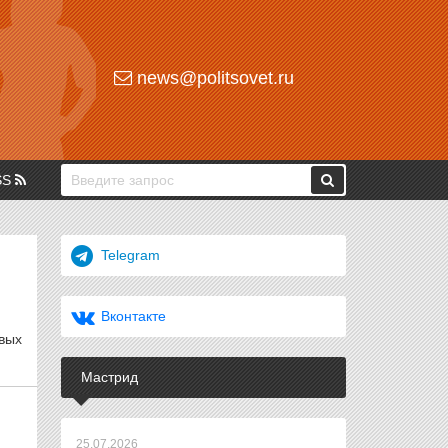
news@politsovet.ru
SS
Telegram
Вконтакте
вых
Мастрид
25.07.2026