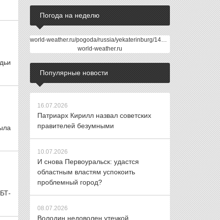
Погода на неделю
world-weather.ru/pogoda/russia/yekaterinburg/14days/
world-weather.ru
дьи
Популярные новости
16.07.2026
Патриарх Кирилл назвал советских
правителей безумными
ыла
10.07.2026
И снова Первоуральск: удастся
областным властям успокоить
проблемный город?
БТ-
08.07.2026
Володин недоволен утечкой