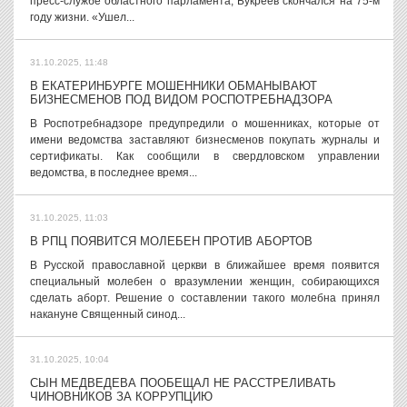
пресс-службе областного парламента, Букреев скончался на 75-м
году жизни. «Ушел...
31.10.2025, 11:48
В ЕКАТЕРИНБУРГЕ МОШЕННИКИ ОБМАНЫВАЮТ
БИЗНЕСМЕНОВ ПОД ВИДОМ РОСПОТРЕБНАДЗОРА
В Роспотребнадзоре предупредили о мошенниках, которые от
имени ведомства заставляют бизнесменов покупать журналы и
сертификаты. Как сообщили в свердловском управлении
ведомства, в последнее время...
31.10.2025, 11:03
В РПЦ ПОЯВИТСЯ МОЛЕБЕН ПРОТИВ АБОРТОВ
В Русской православной церкви в ближайшее время появится
специальный молебен о вразумлении женщин, собирающихся
сделать аборт. Решение о составлении такого молебна принял
накануне Священный синод...
31.10.2025, 10:04
СЫН МЕДВЕДЕВА ПООБЕЩАЛ НЕ РАССТРЕЛИВАТЬ
ЧИНОВНИКОВ ЗА КОРРУПЦИЮ