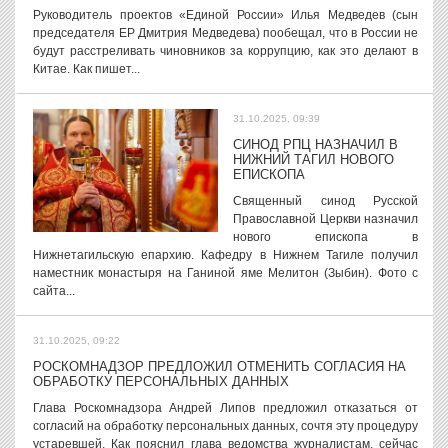
Руководитель проектов «Единой России» Илья Медведев (сын
председателя ЕР Дмитрия Медведева) пообещал, что в России не
будут расстреливать чиновников за коррупцию, как это делают в
Китае. Как пишет...
31.10.2025, 09:39
СИНОД РПЦ НАЗНАЧИЛ В
НИЖНИЙ ТАГИЛ НОВОГО
ЕПИСКОПА
Священный синод Русской
Православной Церкви назначил
нового епископа в
Нижнетагильскую епархию. Кафедру в Нижнем Тагиле получил
наместник монастыря на Ганиной яме Мелитон (Зыбин). Фото с
сайта...
31.10.2025, 09:22
РОСКОМНАДЗОР ПРЕДЛОЖИЛ ОТМЕНИТЬ СОГЛАСИЯ НА
ОБРАБОТКУ ПЕРСОНАЛЬНЫХ ДАННЫХ
Глава Роскомнадзора Андрей Липов предложил отказаться от
согласий на обработку персональных данных, сочтя эту процедуру
устаревшей. Как пояснил глава ведомства журналистам, сейчас