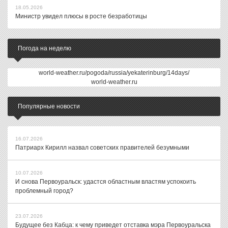
18.05.2026
Министр увидел плюсы в росте безработицы
Погода на неделю
world-weather.ru/pogoda/russia/yekaterinburg/14days/
world-weather.ru
Популярные новости
16.07.2026
Патриарх Кирилл назвал советских правителей безумными
10.07.2026
И снова Первоуральск: удастся областным властям успокоить
проблемный город?
23.07.2026
Будущее без Кабца: к чему приведет отставка мэра Первоуральска