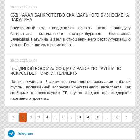
30.10.2025, 14:22
СУД НАЧАЛ БАНКРОТСТВО СКАНДАЛЬНОГО БИЗНЕСМЕНА
ПАКУЛИНА
Арбитражный суд Свердловской области начал процедуру
банкротства скандального екатеринбургского бизнесмена
Вячеслава Пакулина и ввел в отношении него реструктуризацию
долгов. Решение суда размещено...
30.10.2025, 14:04
В «ЕДИНОЙ РОССИИ» СОЗДАЛИ РАБОЧУЮ ГРУППУ ПО
ИСКУССТВЕННОМУ ИНТЕЛЛЕКТУ
Партия «Единая Россия» провела первое заседание рабочей
группы, посвященной вопросам искусственного интеллекта. Как
сообщили в пресс-службе ЕР, группа создана при поддержке
партийного проекта...
1
2
3
4
5
6
7
8
9
10
...
16
Telegram