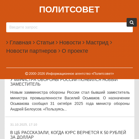
ПОЛИТСОВЕТ
31.10.2025, 17:55
СУД ОСТАВИЛ ПОД ДОМАШНИМ АРЕСТОМ ЖЕНУ
БЫВШЕГО СВЕРДЛОВСКОГО ВИЦЕ-ГУБЕРНАТОРА
В Екатеринбурге суд оставил под домашним арестом Ирину
Главная
Статьи
Новости
Мастрид
Чемезову — жену бывшего вице-губернатора Свердловской
Новости партнеров
О проекте
области Олега Чемезова. Как сообщили в пресс-службе судов
региона, мера пресечения...
31.10.2025, 17:26
2000-
2026
Информационное агентство «Политсовет»
У МИНИСТРА ОБОРОНЫ РОССИИ ПОЯВИЛСЯ НОВЫЙ
ЗАМЕСТИТЕЛЬ
Новым замминистра обороны России стал бывший заместитель
министра промышленности Василий Осьмаков. О назначении
Осьмакова сообщил 31 октября 2025 года министр обороны
Андрей Белоусов. «Пользуясь...
31.10.2025, 17:10
В ЦБ РАССКАЗАЛИ, КОГДА КУРС ВЕРНЕТСЯ К 50 РУБЛЕЙ
ЗА ДОЛЛАР