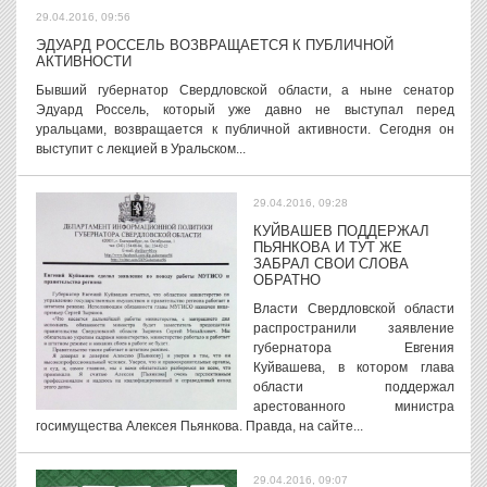
29.04.2016, 09:56
ЭДУАРД РОССЕЛЬ ВОЗВРАЩАЕТСЯ К ПУБЛИЧНОЙ
АКТИВНОСТИ
Бывший губернатор Свердловской области, а ныне сенатор
Эдуард Россель, который уже давно не выступал перед
уральцами, возвращается к публичной активности. Сегодня он
выступит с лекцией в Уральском...
29.04.2016, 09:28
КУЙВАШЕВ ПОДДЕРЖАЛ
ПЬЯНКОВА И ТУТ ЖЕ
ЗАБРАЛ СВОИ СЛОВА
ОБРАТНО
Власти Свердловской области
распространили заявление
губернатора Евгения
Куйвашева, в котором глава
области поддержал
арестованного министра
госимущества Алексея Пьянкова. Правда, на сайте...
29.04.2016, 09:07