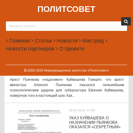
ПОЛИТСОВЕТ
29.04.2016, 17:47
ПОЛИТНЕДЕЛЯ 25-29 АПРЕЛЯ
Неделя с 25 по 29 апреля была самой необычной в этом году —
как минимум, для журналистов и для политиков. Вся она прошла
Главная
Статьи
Новости
Мастрид
под знаком одного события — задержания и ареста министра по
Новости партнеров
О проекте
управлению...
29.04.2016, 17:32
2000-
2026
Информационное агентство «Политсовет»
СЛУХИ И ВЕРСИИ, 29 АПРЕЛЯ
Арест Пьянкова «надломил» Куйвашева Говорят, что арест
министра Алексея Пьянкова оказался сильнейшим
психологическим ударом для губернатора Евгения Куйвашева,
повергнув того в настоящий шок. Как...
29.04.2016, 17:06
УКАЗ КУЙВАШЕВА О
НАЗНАЧЕНИИ ПЬЯНКОВА
ОКАЗАЛСЯ «СЕКРЕТНЫМ»