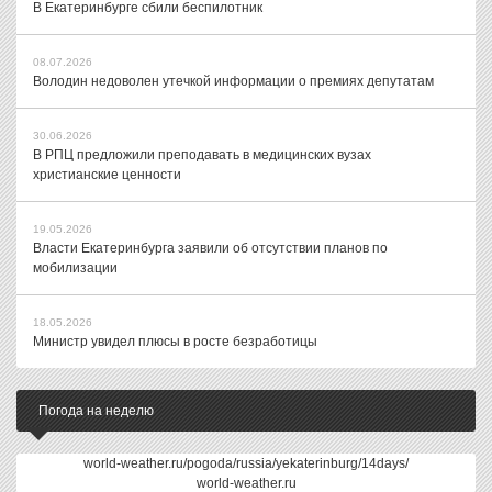
В Екатеринбурге сбили беспилотник
08.07.2026
Володин недоволен утечкой информации о премиях депутатам
30.06.2026
В РПЦ предложили преподавать в медицинских вузах
христианские ценности
19.05.2026
Власти Екатеринбурга заявили об отсутствии планов по
мобилизации
18.05.2026
Министр увидел плюсы в росте безработицы
Погода на неделю
world-weather.ru/pogoda/russia/yekaterinburg/14days/
world-weather.ru