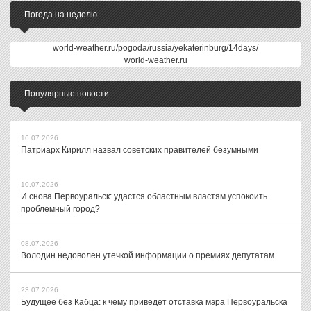
Погода на неделю
world-weather.ru/pogoda/russia/yekaterinburg/14days/
world-weather.ru
Популярные новости
16.07.2026
Патриарх Кирилл назвал советских правителей безумными
10.07.2026
И снова Первоуральск: удастся областным властям успокоить
проблемный город?
08.07.2026
Володин недоволен утечкой информации о премиях депутатам
23.07.2026
Будущее без Кабца: к чему приведет отставка мэра Первоуральска