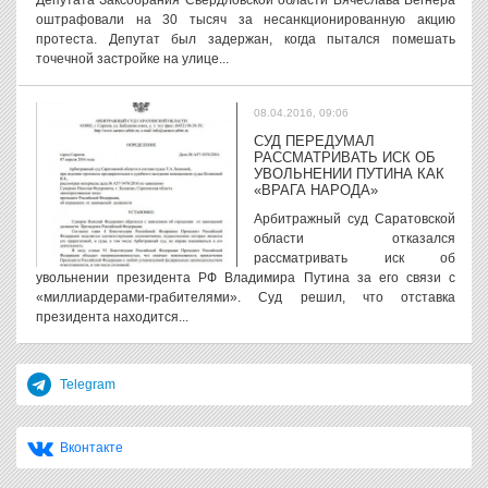
Депутата Заксобрания Свердловской области Вячеслава Вегнера
оштрафовали на 30 тысяч за несанкционированную акцию
протеста. Депутат был задержан, когда пытался помешать
точечной застройке на улице...
08.04.2016, 09:06
СУД ПЕРЕДУМАЛ
РАССМАТРИВАТЬ ИСК ОБ
УВОЛЬНЕНИИ ПУТИНА КАК
«ВРАГА НАРОДА»
Арбитражный суд Саратовской
области отказался
рассматривать иск об
увольнении президента РФ Владимира Путина за его связи с
«миллиардерами-грабителями». Суд решил, что отставка
президента находится...
Telegram
Вконтакте