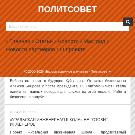
ПОЛИТСОВЕТ
08.04.2016, 18:52
ПОЛИТНЕДЕЛЯ 4-8 АПРЕЛЯ
После бурного окончания марта первая полноценная неделя
апреля выдалась относительно спокойной — бесконечные
Главная
Статьи
Новости
Мастрид
обсуждения грязи и дорог всем надоели, а политики, кажется,
Новости партнеров
О проекте
взяли передышку и не давали...
08.04.2016, 17:52
2000-
2026
Информационное агентство «Политсовет»
СЛУХИ И ВЕРСИИ, 08 АПРЕЛЯ
Бобров не верит в будущее Куйвашева Отставка бизнесмена
Алексея Боброва с поста президента ХК «Автомобилист» стала
одним из главных поводов для слухов на этой неделе. Работа
бизнесмена в клубе...
08.04.2016, 16:51
«УРАЛЬСКАЯ ИНЖЕНЕРНАЯ ШКОЛА» НЕ ГОТОВИТ
ИНЖЕНЕРОВ
Проект «Уральская инженерная школа», продвигаемый