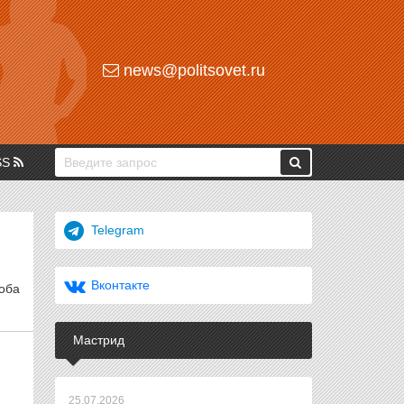
news@politsovet.ru
SS
Telegram
Вконтакте
 оба
Мастрид
25.07.2026