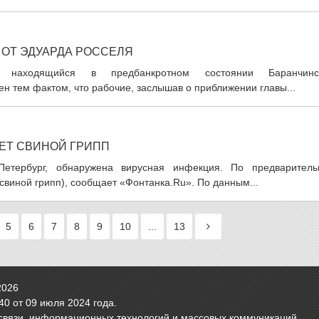
ОТ ЭДУАРДА РОССЕЛЯ
о находящийся в предбанкротном состоянии Баранчинс
ен тем фактом, что рабочие, заслышав о приближении главы...
ЕТ СВИНОЙ ГРИПП
етербург, обнаружена вирусная инфекция. По предваритель
свиной грипп), сообщает «Фонтанка.Ru». По данным...
5
6
7
8
9
10
...
13
2026
0 от 09 июля 2024 года.
связи, информационных технологий и массовых коммуникаций.