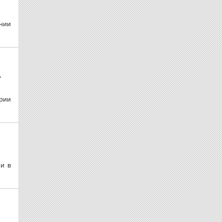
нии
А
рии
и в