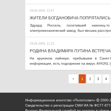
29.06.2009, 13:47
ЖИТЕЛИ БОГДАНОВИЧА ПОПРЯТАЛИСЬ 
Эдуард Россель, посетивший наконец-т
электромеханический завод, был весьма расстро
29.06.2009, 12:25
РОДИНА ВЛАДИМИРА ПУТИНА ВСТРЕЧА
На круизном лайнере, прибывшем в Санкт-П
информации, есть подозрение на вирус A/H1N1 (
1
2
3
4
Информационное агентство «Политсовет»
2000-
Свидетельство о регистрации СМИ ИА № ФС77-8774
Выдано Федеральной службой по надзору в сфере 