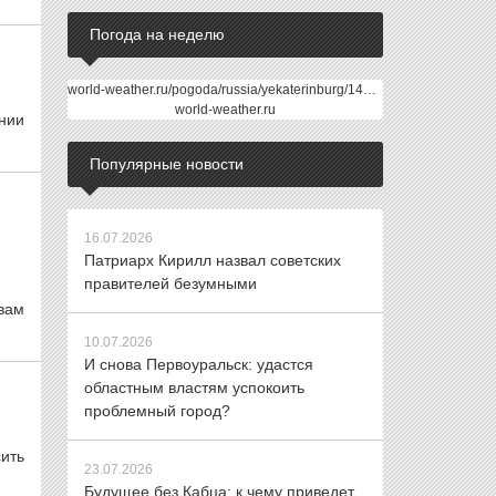
Погода на неделю
world-weather.ru/pogoda/russia/yekaterinburg/14days/
world-weather.ru
нии
Популярные новости
16.07.2026
Патриарх Кирилл назвал советских
правителей безумными
вам
10.07.2026
И снова Первоуральск: удастся
областным властям успокоить
проблемный город?
ить
23.07.2026
Будущее без Кабца: к чему приведет