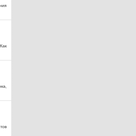
ания
 Как
ка,
тов