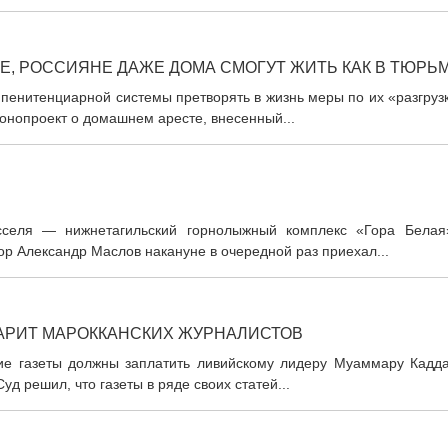
Е, РОССИЯНЕ ДАЖЕ ДОМА СМОГУТ ЖИТЬ КАК В ТЮРЬ
пенитенциарной системы претворять в жизнь меры по их «разгруз
конопроект о домашнем аресте, внесенный...
сселя — нижнетагильский горнолыжный комплекс «Гора Белая
ор Александр Маслов накануне в очередной раз приехал...
АРИТ МАРОККАНСКИХ ЖУРНАЛИСТОВ
кие газеты должны заплатить ливийскому лидеру Муаммару Кадд
д решил, что газеты в ряде своих статей...