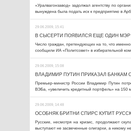
«Уралвагонзавод» задолжал агентству по орган
вынуждена была подать иск к предприятию в Арб
29.06.2009, 15:41
В СЫСЕРТИ ПОЯВИЛСЯ ЕЩЕ ОДИН МЭР
Число граждан, претендующих на то, что именно
сообщили ИА «Политсовет» в избирательной коми
29.06.2009, 15:08
ВЛАДИМИР ПУТИН ПРИКАЗАЛ БАНКАМ С
Премьер-министр России Владимир Путин потре
ВЭБа, «увеличить кредитный портфель» на 150 м
29.06.2009, 14:48
ОСОБНЯК БРИТНИ СПИРС КУПИТ РУСС
Русские, несмотря на кризис, продолжают скуп
выступают не засвеченные олигархи, а никому не