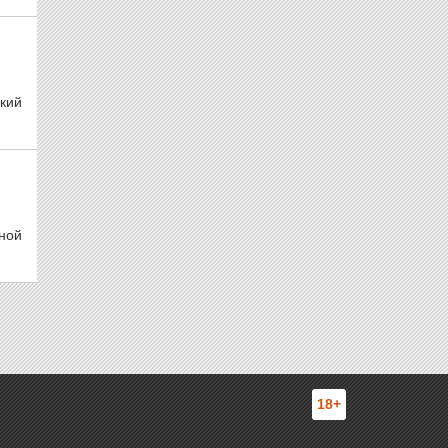
кий
ной
18+