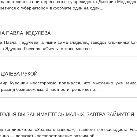
ль постеснялся поинтересоваться у президента Дмитрия Медведев
ретился с губернатором в формате один на один...
А ПАВЛА ФЕДУЛЕВА
а Павла Федулева, а ныне сама владелец заводов блондинка Ел
а Эдуарда Росселя. «Очень толково мне все...
ЕДУЛЕВА РУКОЙ
имир Кузюшин неосторожно признался, что мысленно уже зачис
разряд безнадежных. В частности, речь идет о...
ЕГОДНЯ ВЫ ЗАНИМАЕТЕСЬ МАЛЫХ, ЗАВТРА ЗАЙМУТСЯ
 гендиректора «Уралвагонзавода», главного велосипедиста Рос
венно — допускать распространение различной...