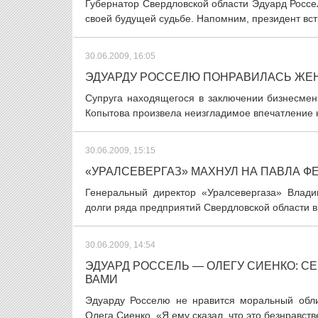
Губернатор Свердловской области Эдуард Россе
своей будущей судьбе. Напомним, президент вст
30.06.2009, 16:05
ЭДУАРДУ РОССЕЛЮ ПОНРАВИЛАСЬ ЖЕН
Супруга находящегося в заключении бизнесмен
Копытова произвела неизгладимое впечатление н
30.06.2009, 15:15
«УРАЛСЕВЕРГАЗ» МАХНУЛ НА ПАВЛА Ф
Генеральный директор «Уралсевергаза» Влад
долги ряда предприятий Свердловской области в 
30.06.2009, 14:54
ЭДУАРД РОССЕЛЬ — ОЛЕГУ СИЕНКО: С
ВАМИ
Эдуарду Росселю не нравится моральный облик
Олега Сиенко. «Я ему сказал, что это безнравст