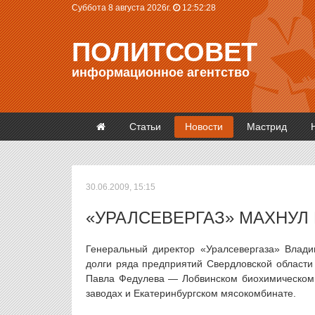
Суббота 8 августа 2026г.
12:52:29
ПОЛИТСОВЕТ
информационное агентство
Статьи
Новости
Мастрид
30.06.2009, 15:15
«УРАЛСЕВЕРГАЗ» МАХНУЛ 
Генеральный директор «Уралсевергаза» Влади
долги ряда предприятий Свердловской области 
Павла Федулева — Лобвинском биохимическом,
заводах и Екатеринбургском мясокомбинате.