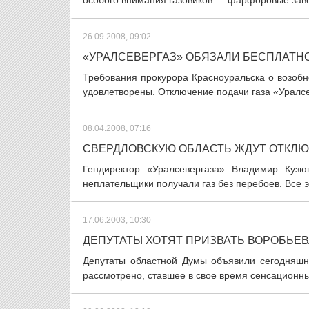
особого внимания газовиков — фарфоровые завод
26.09.2008, 09:02
«УРАЛСЕВЕРГАЗ» ОБЯЗАЛИ БЕСПЛАТН
Требования прокурора Красноуральска о возобн
удовлетворены. Отключение подачи газа «Уралсе
08.04.2008, 07:16
СВЕРДЛОВСКУЮ ОБЛАСТЬ ЖДУТ ОТКЛЮ
Гендиректор «Уралсевергаза» Владимир Кузю
неплательщики получали газ без перебоев. Все эт
17.06.2003, 10:30
ДЕПУТАТЫ ХОТЯТ ПРИЗВАТЬ ВОРОБЬЕВ
Депутаты областной Думы объявили сегодняшне
рассмотрено, ставшее в свое время сенсационны