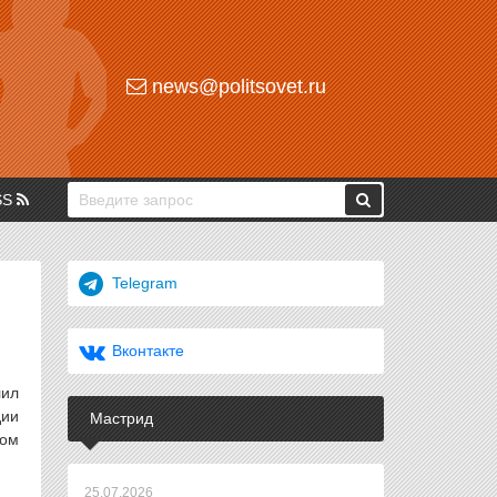
news@politsovet.ru
SS
Telegram
Вконтакте
лил
дии
Мастрид
ком
25.07.2026