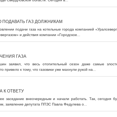
ы Свердловской области. Сегодня в...
О ПОДАВАТЬ ГАЗ ДОЛЖНИКАМ
овлении подачи газа на котельные города компанией «Уралсеверг
вергазом» и действия компании «Городское...
ЧЕНИЯ ГАЗА
шин заявил, что весь отопительный сезон даже самые злост
о привело к тому, что газовики уже махнули рукой на...
А К ОТВЕТУ
е заседание внеочередным и начали работать. Так, сегодня бу
м, заявление депутата ППЗС Павла Федулева о...