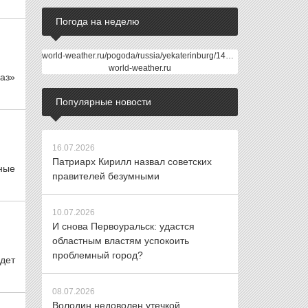
Погода на неделю
world-weather.ru/pogoda/russia/yekaterinburg/14days/
world-weather.ru
аз»
Популярные новости
16.07.2026
Патриарх Кирилл назвал советских
ные
правителей безумными
10.07.2026
И снова Первоуральск: удастся
областным властям успокоить
проблемный город?
дет
08.07.2026
Володин недоволен утечкой