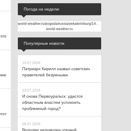
Погода на неделю
world-weather.ru/pogoda/russia/yekaterinburg/14days/
world-weather.ru
 это
Популярные новости
16.07.2026
Патриарх Кирилл назвал советских
нию
правителей безумными
10.07.2026
И снова Первоуральск: удастся
областным властям успокоить
проблемный город?
тот
08.07.2026
Володин недоволен утечкой