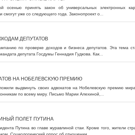
ой осенью принять закон об универсальных электронных кар
и смогут уже со следующего года. Законопроект о...
ОХОДАМ ДЕПУТАТОВ
мпанию по проверке доходов и бизнеса депутатов. Эта тема ст
андата депутата Госдумы Геннадия Гудкова. Как...
КАТОВ НА НОБЕЛЕВСКУЮ ПРЕМИЮ
ложили выдвинуть своих адвокатов на Нобелевскую премию мира
ронникам по всему миру. Письмо Марии Алехиной,...
ИНЫЙ ПОЛЕТ ПУТИНА
идента Путина во главе журавлиной стаи. Кроме того, жители ст
юком. Социологический опрос об отношении...