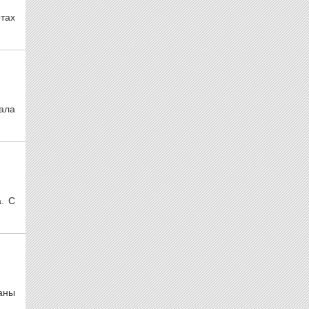
тах
ала
. С
раны