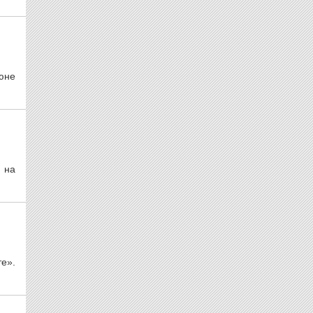
июне
 на
е».