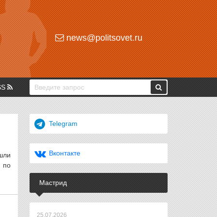
news@politsovet.ru
SS
Telegram
Вконтакте
шли
 по
Мастрид
25.07.2026