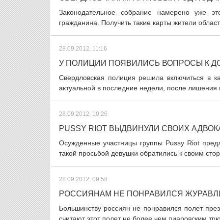
Законодательное собрание намерено уже эт
гражданина. Получить такие карты жители област
28.09.2012, 11:16
У ПОЛИЦИИ ПОЯВИЛИСЬ ВОПРОСЫ К Д
Свердловская полиция решила включиться в ка
актуальной в последние недели, после лишения м
28.09.2012, 10:26
PUSSY RIOT ВЫДВИНУЛИ СВОИХ АДВО
Осужденные участницы группы Pussy Riot пред
такой просьбой девушки обратились к своим сто
28.09.2012, 09:58
РОССИЯНАМ НЕ ПОНРАВИЛСЯ ЖУРАВЛ
Большинству россиян не понравился полет през
считают этот полет не более чем пиаровским тр