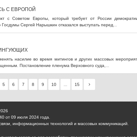
СЬ С ЕВРОПОЙ
кт с Советом Европы, который требует от России демократи
р Госдумы Сергей Нарышкин отказался выступать перед...
ТИНГУЮЩИХ
енять насилие во время митингов и других массовых мероприят
щенным. Постановление пленума Верховного суда,...
5
6
7
8
9
10
...
15
2026
0 от 09 июля 2024 года.
связи, информационных технологий и массовых коммуникаций.