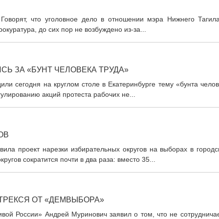
Говорят, что уголовное дело в отношении мэра Нижнего Тагила
куратура, до сих пор не возбуждено из-за...
Ь ЗА «БУНТ ЧЕЛОВЕКА ТРУДА»
или сегодня на круглом столе в Екатеринбурге тему «бунта чело
гулированию акций протеста рабочих не...
ОВ
вила проект нарезки избирательных округов на выборах в городс
угов сократится почти в два раза: вместо 35...
ТРЕКСЯ ОТ «ДЕМВЫБОРА»
вой России» Андрей Муринович заявил о том, что не сотрудничае