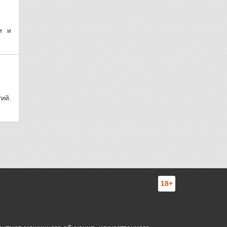
и и
ий.
18+