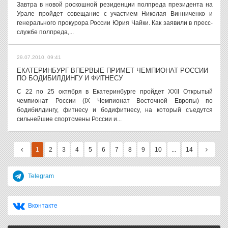
Завтра в новой роскошной резиденции полпреда президента на
Урале пройдет совещание с участием Николая Винниченко и
генерального прокурора России Юрия Чайки. Как заявили в пресс-
службе полпреда,...
29.07.2010, 09:41
ЕКАТЕРИНБУРГ ВПЕРВЫЕ ПРИМЕТ ЧЕМПИОНАТ РОССИИ
ПО БОДИБИЛДИНГУ И ФИТНЕСУ
С 22 по 25 октября в Екатеринбурге пройдет XXII Открытый
чемпионат России (IX Чемпионат Восточной Европы) по
бодибилдингу, фитнесу и бодифитнесу, на который съедутся
сильнейшие спортсмены России и...
1
2
3
4
5
6
7
8
9
10
...
14
Telegram
Вконтакте