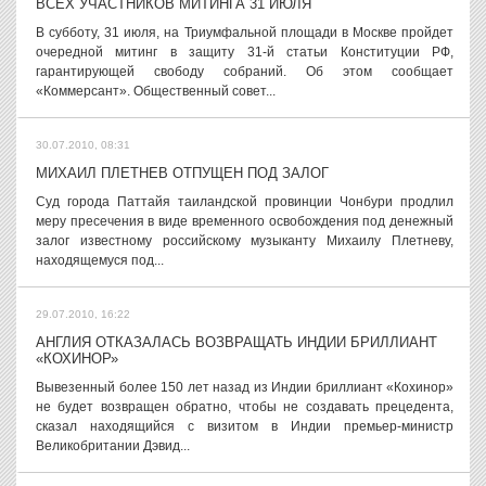
ВСЕХ УЧАСТНИКОВ МИТИНГА 31 ИЮЛЯ
В субботу, 31 июля, на Триумфальной площади в Москве пройдет
очередной митинг в защиту 31-й статьи Конституции РФ,
гарантирующей свободу собраний. Об этом сообщает
«Коммерсант». Общественный совет...
30.07.2010, 08:31
МИХАИЛ ПЛЕТНЕВ ОТПУЩЕН ПОД ЗАЛОГ
Суд города Паттайя таиландской провинции Чонбури продлил
меру пресечения в виде временного освобождения под денежный
залог известному российскому музыканту Михаилу Плетневу,
находящемуся под...
29.07.2010, 16:22
АНГЛИЯ ОТКАЗАЛАСЬ ВОЗВРАЩАТЬ ИНДИИ БРИЛЛИАНТ
«КОХИНОР»
Вывезенный более 150 лет назад из Индии бриллиант «Кохинор»
не будет возвращен обратно, чтобы не создавать прецедента,
сказал находящийся с визитом в Индии премьер-министр
Великобритании Дэвид...