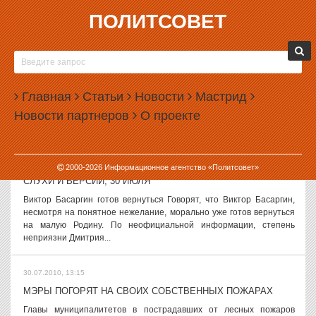
ПОЛИТСОВЕТ
30.07.2010, 15:47
ДМИТРИЙ МЕДВЕДЕВ ПРИНЯЛ ОТСТАВКУ ЭЛЛЫ
ПАМФИЛОВОЙ
Дмитрий Медведев принял отставку председателя совета по
Главная
Статьи
Новости
Мастрид
правам человека при президенте Эллы Памфиловой. Об этом
Новости партнеров
О проекте
сообщила пресс-секретарь Медведева Наталья Тимакова. Пресс-
секретарь подтвердила, что...
30.07.2010, 15:12
2000-
2026
Информационное агентство «Политсовет»
СЛУХИ И ВЕРСИИ, 30 ИЮЛЯ
Виктор Басаргин готов вернуться Говорят, что Виктор Басаргин,
несмотря на понятное нежелание, морально уже готов вернуться
на малую Родину. По неофициальной информации, степень
неприязни Дмитрия...
30.07.2010, 13:15
МЭРЫ ПОГОРЯТ НА СВОИХ СОБСТВЕННЫХ ПОЖАРАХ
Главы муниципалитетов в пострадавших от лесных пожаров