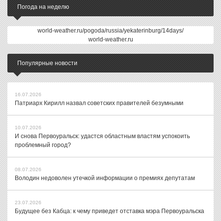
Погода на неделю
world-weather.ru/pogoda/russia/yekaterinburg/14days/
world-weather.ru
Популярные новости
16.07.2026
Патриарх Кирилл назвал советских правителей безумными
10.07.2026
И снова Первоуральск: удастся областным властям успокоить
проблемный город?
08.07.2026
Володин недоволен утечкой информации о премиях депутатам
23.07.2026
Будущее без Кабца: к чему приведет отставка мэра Первоуральска