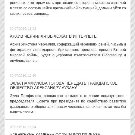
регионах, к которым есть претензии со стороны местных жителей
в связи со сложившейся чрезвычайной ситуацией, должны уйти со
своих постов, заявил...
30.07.2010, 13:02
АРХИВ ЧЕРЧИЛЛЯ ВЫЛОЖАТ В ИНТЕРНЕТЕ
Архив Уинстона Черчилля, содержащий черновики речей, письма и
фотографии легендарного британского премьера времен Второй
мировой войны, будет оцифрован издательством Bloomsbury и
опубликован в...
30.07.2010, 12:10
ЭЛЛА ПАМФИЛОВА ГОТОВА ПЕРЕДАТЬ ГРАЖДАНСКОЕ
ОБЩЕСТВО АЛЕКСАНДРУ АУЗАНУ
Элла Памфилова, заявившая сегодня о желании покинуть пост
председателя Совета при президенте по содействию развитию
гражданского общества и правам человека, заявила, что хотела бы
видеть своим...
30.07.2010, 10:54
«ДЕНЕЖКИН КАМЕНЬ» ОСЛУШАЛСЯ ПРИКАЗА