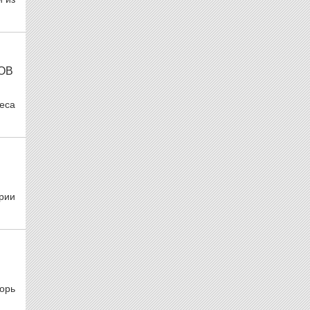
ОВ
еса
рии
орь