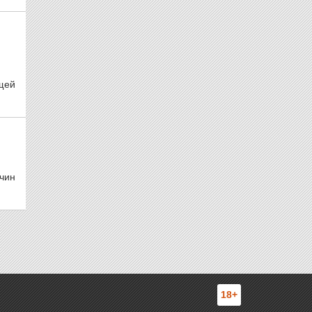
щей
чин
18+