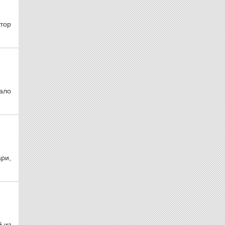
ктор
ало
ри,
й из