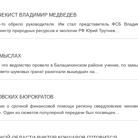
 ЧЕКИСТ ВЛАДИМИР МЕДВЕДЕВ
ц-то обрело руководителя. Им стал представитель ФСБ Влади
нистр природных ресурсов и экологии РФ Юрий Трутнев....
ОМЫСЛАХ
 что ведомство провело в Балашихинском районе учение, по замы
вето-шумовых гранат разогнали вышедших на...
ОВСКИХ БЮРОКРАТОВ
ми о срочной финансовой помощи региону свердловские чиновн
. Один из сюжетов популярной передачи был посвящен...
СКОЙ ОБЛАСТИ ВИКТОР КОКШАРОВ ГОТОВИТСЯ