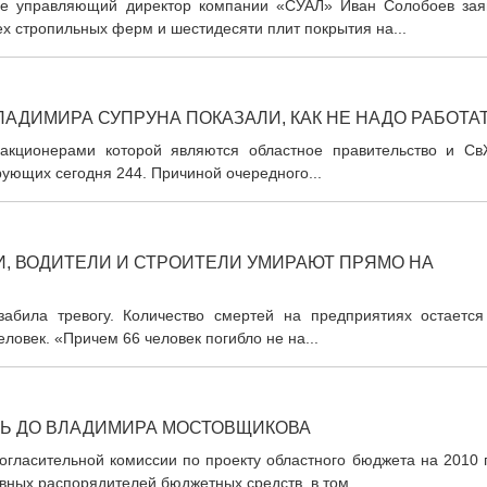
рге управляющий директор компании «СУАЛ» Иван Солобоев зая
ех стропильных ферм и шестидесяти плит покрытия на...
АДИМИРА СУПРУНА ПОКАЗАЛИ, КАК НЕ НАДО РАБОТА
акционерами которой являются областное правительство и Св
рующих сегодня 244. Причиной очередного...
, ВОДИТЕЛИ И СТРОИТЕЛИ УМИРАЮТ ПРЯМО НА
забила тревогу. Количество смертей на предприятиях остается
еловек. «Причем 66 человек погибло не на...
СЬ ДО ВЛАДИМИРА МОСТОВЩИКОВА
огласительной комиссии по проекту областного бюджета на 2010 
ных распорядителей бюджетных средств, в том...