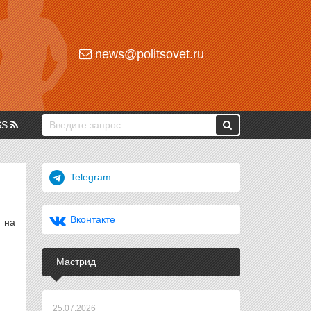
news@politsovet.ru
SS
Telegram
Вконтакте
 на
Мастрид
25.07.2026