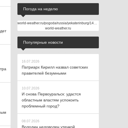
Погода на неделю
world-weather.ru/pogoda/russia/yekaterinburg/14days/
world-weather.ru
дет
Популярные новости
16.07.2026
Патриарх Кирилл назвал советских
тра
правителей безумными
10.07.2026
И снова Первоуральск: удастся
областным властям успокоить
проблемный город?
ным
08.07.2026
Володин недоволен утечкой