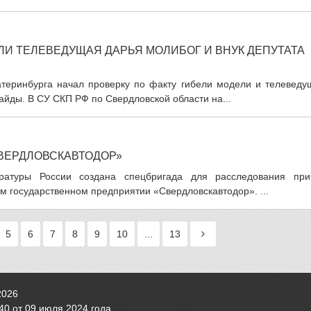
ЛИ ТЕЛЕВЕДУЩАЯ ДАРЬЯ МОЛИБОГ И ВНУК ДЕПУТАТА
теринбурга начал проверку по факту гибели модели и телеведу
айды. В СУ СКП РФ по Свердловской области на...
СВЕРДЛОВСКАВТОДОР»
ратуры России создана спецбригада для расследования при
м государственном предприятии «Свердловскавтодор». ...
5
6
7
8
9
10
...
13
2026
0 от 09 июля 2024 года.