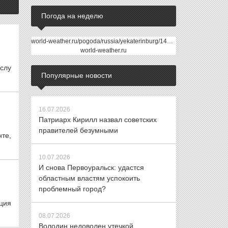
Погода на неделю
world-weather.ru/pogoda/russia/yekaterinburg/14days/
world-weather.ru
слу
Популярные новости
16.07.2026
Патриарх Кирилл назвал советских
правителей безумными
те,
10.07.2026
И снова Первоуральск: удастся
областным властям успокоить
проблемный город?
ция
08.07.2026
Володин недоволен утечкой