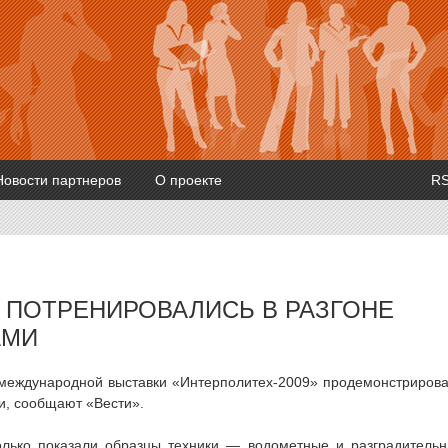
Новости партнеров
О проекте
R
 ПОТРЕНИРОВАЛИСЬ В РАЗГОНЕ
АМИ
 международной выставки «Интерполитех-2009» продемонстриров
ии, сообщают «Вести».
лько показали образцы техники — водометные и разградитель