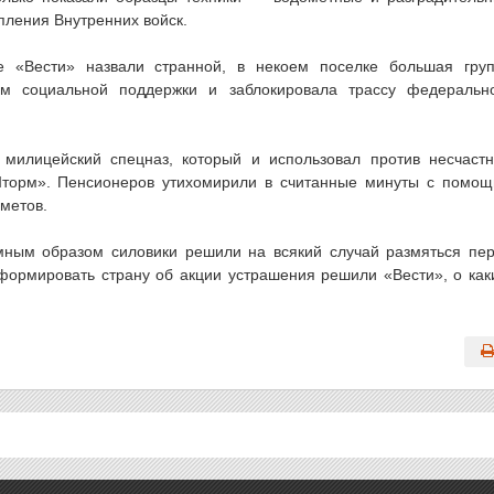
пления Внутренних войск.
е «Вести» назвали странной, в некоем поселке большая гру
м социальной поддержки и заблокировала трассу федеральн
милицейский спецназ, который и использовал против несчаст
Шторм». Пенсионеров утихомирили в считанные минуты с помо
ометов.
умным образом силовики решили на всякий случай размяться пе
формировать страну об акции устрашения решили «Вести», о как