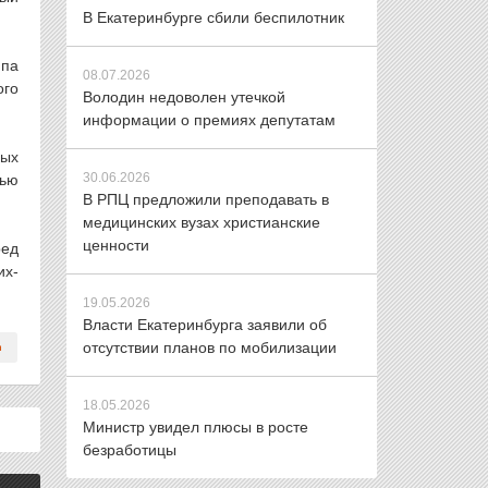
В Екатеринбурге сбили беспилотник
ппа
08.07.2026
ого
Володин недоволен утечкой
информации о премиях депутатам
ных
30.06.2026
щью
В РПЦ предложили преподавать в
медицинских вузах христианские
ценности
ред
их-
19.05.2026
Власти Екатеринбурга заявили об
отсутствии планов по мобилизации
18.05.2026
Министр увидел плюсы в росте
безработицы