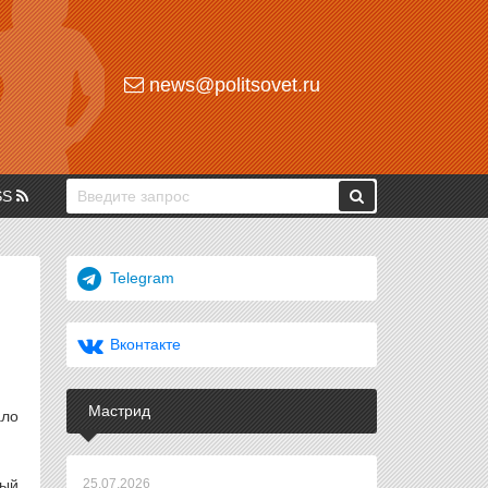
news@politsovet.ru
SS
Telegram
Вконтакте
Мастрид
ало
ный
25.07.2026