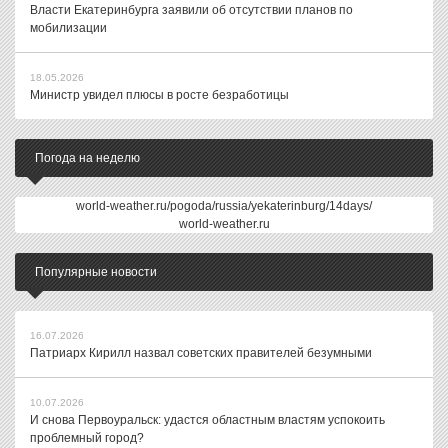
Власти Екатеринбурга заявили об отсутствии планов по
мобилизации
18.05.2026
Министр увидел плюсы в росте безработицы
Погода на неделю
world-weather.ru/pogoda/russia/yekaterinburg/14days/
world-weather.ru
Популярные новости
16.07.2026
Патриарх Кирилл назвал советских правителей безумными
10.07.2026
И снова Первоуральск: удастся областным властям успокоить
проблемный город?