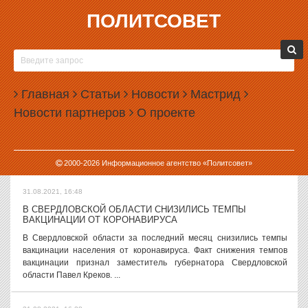
ПОЛИТСОВЕТ
31.08.2021, 17:50
МЭРИЯ ЕКАТЕРИНБУРГА
ОТСУДИЛА БОЛЬШЕ
МИЛЛИОНА РУБЛЕЙ У
«БАТУТНОГО КОРОЛЯ»
Главная
Статьи
Новости
Мастрид
Администрация Екатеринбурга
Новости партнеров
О проекте
отсудила 1,2 миллиона рублей у
компании «Вимакс», которая
ставит по всему городу надувные батуты. Как указано в картотеке
арбитражных дел, иск против «Вимакса»...
2000-
2026
Информационное агентство «Политсовет»
31.08.2021, 16:48
В СВЕРДЛОВСКОЙ ОБЛАСТИ СНИЗИЛИСЬ ТЕМПЫ
ВАКЦИНАЦИИ ОТ КОРОНАВИРУСА
В Свердловской области за последний месяц снизились темпы
вакцинации населения от коронавируса. Факт снижения темпов
вакцинации признал заместитель губернатора Свердловской
области Павел Креков. ...