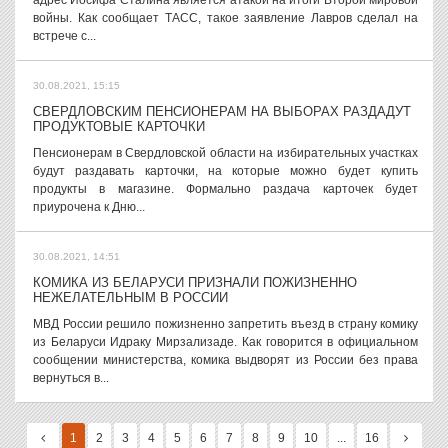
адрес Иосифа Сталина является атакой на итоги Второй мировой
войны. Как сообщает ТАСС, такое заявление Лавров сделал на
встрече с...
30.08.2021, 15:15
СВЕРДЛОВСКИМ ПЕНСИОНЕРАМ НА ВЫБОРАХ РАЗДАДУТ
ПРОДУКТОВЫЕ КАРТОЧКИ
Пенсионерам в Свердловской области на избирательных участках
будут раздавать карточки, на которые можно будет купить
продукты в магазине. Формально раздача карточек будет
приурочена к Дню...
30.08.2021, 14:51
КОМИКА ИЗ БЕЛАРУСИ ПРИЗНАЛИ ПОЖИЗНЕННО
НЕЖЕЛАТЕЛЬНЫМ В РОССИИ
МВД России решило пожизненно запретить въезд в страну комику
из Беларуси Идраку Мирзализаде. Как говорится в официальном
сообщении министерства, комика выдворят из России без права
вернуться в...
1
2
3
4
5
6
7
8
9
10
...
16