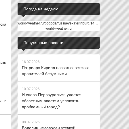
Погода на неделю
world-weather.ru/pogoda/russia/yekaterinburg/14days/
ска
world-weather.ru
Популярные новости
16.07.2026
ьно
Патриарх Кирилл назвал советских
правителей безумными
10.07.2026
И снова Первоуральск: удастся
х в
областным властям успокоить
проблемный город?
08.07.2026
Володин недоволен утечкой