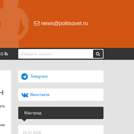
news@politsovet.ru
SS
Telegram
Н
Вконтакте
ать
Мастрид
ние
25.07.2026