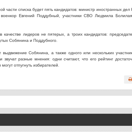
 части списка будет пять кандидатов: министр иностранных дел
 военкор Евгений Поддубный, участники СВО Людмила Болила
 качестве лидеров не пятерых, а троих кандидатов: председат
утых Собянина и Поддубного.
 выдвижение Собянина, а также одного или нескольких участни
 звучат разные мнения: одни считают, что его рейтинг достато
я могут отпугнуть избирателей.