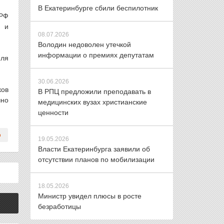
В Екатеринбурге сбили беспилотник
 РФ
я и
08.07.2026
Володин недоволен утечкой
информации о премиях депутатам
еля
30.06.2026
ков
В РПЦ предложили преподавать в
чно
медицинских вузах христианские
ценности
19.05.2026
Власти Екатеринбурга заявили об
отсутствии планов по мобилизации
18.05.2026
Министр увидел плюсы в росте
безработицы