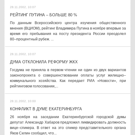
28.11.2002, 10:07
РЕЙТИНГ ПУТИНА – БОЛЬШЕ 80 %
По данным Всероссийского центра изучения общественного
мнения (ВЦИОМ), рейтинг Владимира Путина в ноябре впервые за
время его пребывания на посту президента России преодолел
80–процентный рубеж. ...
28.11.2002, 10:07
ДУМА ОТКЛОНИЛА РЕФОРМУ ЖКХ
Госдума не приняла в первом чтении ни один из двух вариантов
законопроекта о совершенствовании оплаты услуг жилищно–
коммунального хозяйства. Как передает РИА «Новости», при
рейтинговом голосовании,...
28.11.2002, 10:00
КОНФЛИКТ В ДУМЕ ЕКАТЕРИНБУРГА
26 ноября на заседании Екатеринбургской городской думы
депутат Александр Хабаров предложил ликвидировать должность
вице–спикера. В ответ на это спикер представительного органа
Яков Силин сообщил, что...