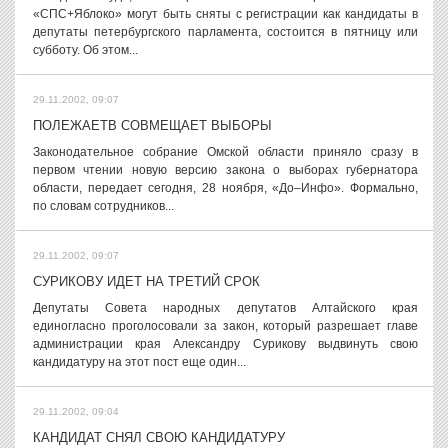
«СПС+Яблоко» могут быть сняты с регистрации как кандидаты в
депутаты петербургского парламента, состоится в пятницу или
субботу. Об этом...
29.11.2002, 09:07
ПОЛЕЖАЕТВ СОВМЕЩАЕТ ВЫБОРЫ
Законодательное собрание Омской области приняло сразу в
первом чтении новую версию закона о выборах губернатора
области, передает сегодня, 28 ноября, «До–Инфо». Формально,
по словам сотрудников...
29.11.2002, 09:07
СУРИКОВУ ИДЕТ НА ТРЕТИЙ СРОК
Депутаты Совета народных депутатов Алтайского края
единогласно проголосовали за закон, который разрешает главе
администрации края Александру Сурикову выдвинуть свою
кандидатуру на этот пост еще один...
29.11.2002, 09:04
КАНДИДАТ СНЯЛ СВОЮ КАНДИДАТУРУ