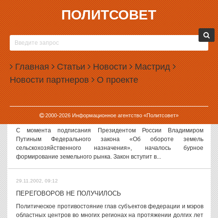
ПОЛИТСОВЕТ
29.11.2002, 09:22
«ЧУЖИЕ» ЗДЕСЬ ХОДЯТ...
«Как Москву помирить с приезжими?» — статью на такую тему
предложило написать одно московское издательство в конкурсном
Главная
Статьи
Новости
Мастрид
порядке. За лучший вариант даже премия солидная обещана. Что
Новости партнеров
О проекте
ж, согласитесь,...
29.11.2002, 09:19
2000-
2026
Информационное агентство «Политсовет»
ПРОДАЖА ЗЕМЕЛЬ: РЫНОК УЖЕ ЕСТЬ
С момента подписания Президентом России Владимиром
Путиным Федерального закона «Об обороте земель
сельскохозяйственного назначения», началось бурное
формирование земельного рынка. Закон вступит в...
29.11.2002, 09:12
ПЕРЕГОВОРОВ НЕ ПОЛУЧИЛОСЬ
Политическое противостояние глав субъектов федерации и мэров
областных центров во многих регионах на протяжении долгих лет