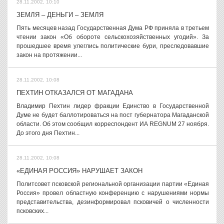
28.11.2002, 10:10
ЗЕМЛЯ – ДЕНЬГИ – ЗЕМЛЯ
Пять месяцев назад Государственная Дума РФ приняла в третьем
чтении закон «Об обороте сельскохозяйственных угодий». За
прошедшее время улеглись политические бури, преследовавшие
закон на протяжении...
28.11.2002, 10:08
ПЕХТИН ОТКАЗАЛСЯ ОТ МАГАДАНА
Владимир Пехтин лидер фракции Единство в Государственной
Думе не будет баллотироваться на пост губернатора Магаданской
области. Об этом сообщил корреспондент ИА REGNUM 27 ноября.
До этого дня Пехтин...
28.11.2002, 10:08
«ЕДИНАЯ РОССИЯ» НАРУШАЕТ ЗАКОН
Политсовет псковской региональной организации партии «Единая
Россия» провел областную конференцию с нарушениями нормы
представительства, дезинформировал псковичей о численности
псковских...