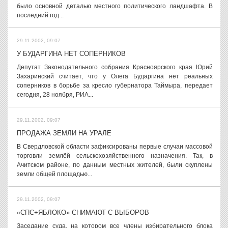
было основной деталью местного политического ландшафта. В
последний год...
29.11.2002, 09:07
У БУДАРГИНА НЕТ СОПЕРНИКОВ
Депутат Законодательного собрания Красноярского края Юрий
Захаринский считает, что у Олега Бударгина нет реальных
соперников в борьбе за кресло губернатора Таймыра, передает
сегодня, 28 ноября, РИА...
29.11.2002, 09:07
ПРОДАЖА ЗЕМЛИ НА УРАЛЕ
В Свердловской области зафиксированы первые случаи массовой
торговли землёй сельскохозяйственного назначения. Так, в
Ачитском районе, по данным местных жителей, были скуплены
земли общей площадью...
29.11.2002, 09:07
«СПС+ЯБЛОКО» СНИМАЮТ С ВЫБОРОВ
Заседание суда, на котором все члены избирательного блока