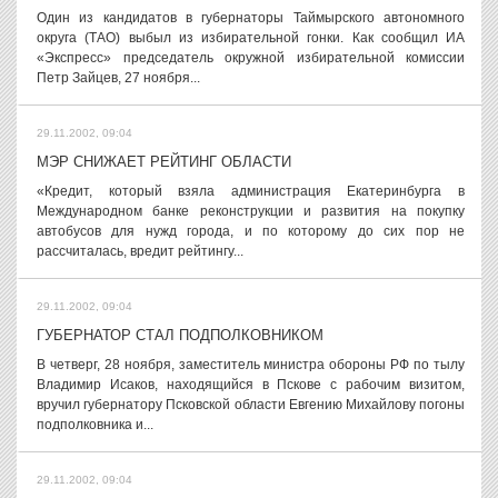
Один из кандидатов в губернаторы Таймырского автономного
округа (ТАО) выбыл из избирательной гонки. Как сообщил ИА
«Экспресс» председатель окружной избирательной комиссии
Петр Зайцев, 27 ноября...
29.11.2002, 09:04
МЭР СНИЖАЕТ РЕЙТИНГ ОБЛАСТИ
«Кредит, который взяла администрация Екатеринбурга в
Международном банке реконструкции и развития на покупку
автобусов для нужд города, и по которому до сих пор не
рассчиталась, вредит рейтингу...
29.11.2002, 09:04
ГУБЕРНАТОР СТАЛ ПОДПОЛКОВНИКОМ
В четверг, 28 ноября, заместитель министра обороны РФ по тылу
Владимир Исаков, находящийся в Пскове с рабочим визитом,
вручил губернатору Псковской области Евгению Михайлову погоны
подполковника и...
29.11.2002, 09:04