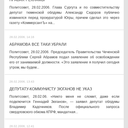
Политсовет, 28.02.2006. Глава Сургута и по совместительству
депутат тюменской облдумы Александр Сидоров публично
извинился перед прокуратурой Югры, причем сделал это через
газету «КоммерсантЪ» на...
28.02.2006, 14:16
АБРАМОВА ВСЕ ТАКИ УБРАЛИ
Политсовет, 28.02.2006. Председатель Правительства Чеченской
Республики Сергей Абрамов подал заявление об освобождении
его от занимаемой должности. «Это заявление я получил сегодня
утром, мы будем...
28.02.2006, 13:43
ДЕПУТАТУ-КОММУНИСТУ ЗЮГАНОВ НЕ УКАЗ
Политсовет, 28.02.06. «Никто меня не сломит, даже если
подключится Геннадий Зюганов», — заявил депутат облдумы
Владимир Кадочников. После официального запроса
свердловского обкома КПРФ, мандатная...
28.02.2006, 12:41