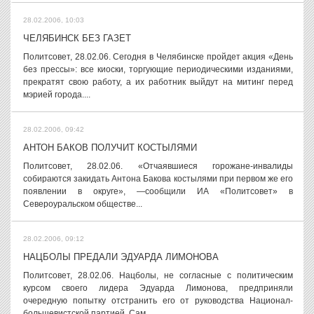
28.02.2006, 10:03
ЧЕЛЯБИНСК БЕЗ ГАЗЕТ
Политсовет, 28.02.06. Сегодня в Челябинске пройдет акция «День
без прессы»: все киоски, торгующие периодическими изданиями,
прекратят свою работу, а их работник выйдут на митинг перед
мэрией города....
28.02.2006, 09:42
АНТОН БАКОВ ПОЛУЧИТ КОСТЫЛЯМИ
Политсовет, 28.02.06. «Отчаявшиеся горожане-инвалиды
собираются закидать Антона Бакова костылями при первом же его
появлении в округе», —сообщили ИА «Политсовет» в
Североуральском обществе...
28.02.2006, 09:12
НАЦБОЛЫ ПРЕДАЛИ ЭДУАРДА ЛИМОНОВА
Политсовет, 28.02.06. Нацболы, не согласные с политическим
курсом своего лидера Эдуарда Лимонова, предприняли
очередную попытку отстранить его от руководства Национал-
большевистской партией. Сам...