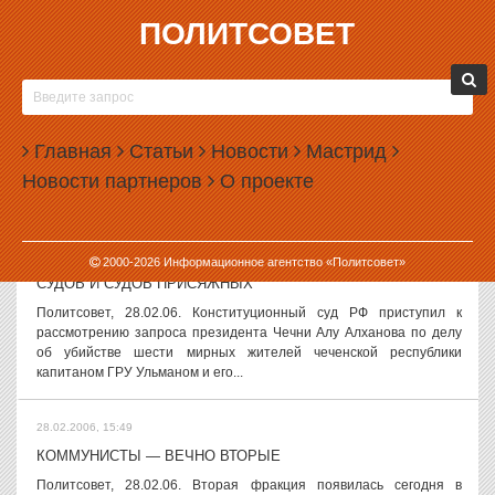
ПОЛИТСОВЕТ
28.02.2006, 15:53
КРАСНОУРАЛЬЦЫ ОПЯТЬ ГРОЗЯТ ГОЛОДОМ
Политсовет, 28.02.06. 106 бывших работников Красноуральского
химического завода намерены объявить в апреле голодовку, если
Главная
Статьи
Новости
Мастрид
им не выплатят долги по зарплате за 2003 и 2004 года. На
Новости партнеров
О проекте
сегодняшний день...
28.02.2006, 15:51
2000-
2026
Информационное агентство «Политсовет»
АЛХАНОВ ПРОТЕСТУЕТ ПРОТИВ ВОЕННЫХ СУДОВ И
СУДОВ И СУДОВ ПРИСЯЖНЫХ
Политсовет, 28.02.06. Конституционный суд РФ приступил к
рассмотрению запроса президента Чечни Алу Алханова по делу
об убийстве шести мирных жителей чеченской республики
капитаном ГРУ Ульманом и его...
28.02.2006, 15:49
КОММУНИСТЫ — ВЕЧНО ВТОРЫЕ
Политсовет, 28.02.06. Вторая фракция появилась сегодня в