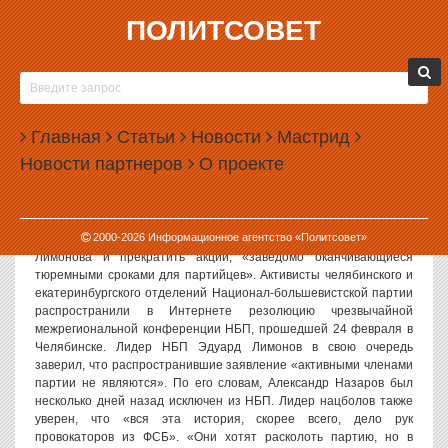
ПОЛИТСОВЕТ
28.02.2006, 09:12
НАЦБОЛЫ ПРЕДАЛИ ЭДУАРДА ЛИМОНОВА
Политсовет, 28.02.06. Нацболы, не согласные с политическим
Главная
Статьи
Новости
Мастрид
курсом своего лидера Эдуарда Лимонова, предприняли
Новости партнеров
О проекте
очередную попытку отстранить его от руководства Национал-
большевистской партией. Сам Лимонов назвал инициативу
раскольников провокацией ФСБ.
Накануне несколько членов региональных отделений НБП
2000-
2026
Информационное агентство «Политсовет»
потребовали отстранить от руководства партией Эдуарда
Лимонова и прекратить акции, «заведомо оканчивающиеся
тюремными сроками для партийцев». Активисты челябинского и
екатеринбургского отделений Национал-большевистской партии
распространили в Интернете резолюцию чрезвычайной
межрегиональной конференции НБП, прошедшей 24 февраля в
Челябинске. Лидер НБП Эдуард Лимонов в свою очередь
заверил, что распространившие заявление «активными членами
партии не являются». По его словам, Александр Назаров был
несколько дней назад исключен из НБП. Лидер нацболов также
уверен, что «вся эта история, скорее всего, дело рук
провокаторов из ФСБ». «Они хотят расколоть партию, но в