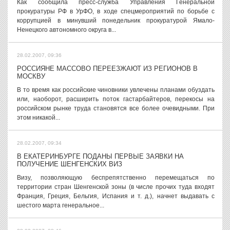
Как сообщила пресс-служба Управления Генеральной
прокуратуры РФ в УрФО, в ходе спецмероприятий по борьбе с
коррупцией в минувший понедельник прокуратурой Ямало-
Ненецкого автономного округа в...
28.02.2007, 09:36
РОССИЯНЕ МАССОВО ПЕРЕЕЗЖАЮТ ИЗ РЕГИОНОВ В
МОСКВУ
В то время как российские чиновники увлечены планами обуздать
или, наоборот, расширить поток гастарбайтеров, перекосы на
российском рынке труда становятся все более очевидными. При
этом никакой...
28.02.2007, 09:34
В ЕКАТЕРИНБУРГЕ ПОДАНЫ ПЕРВЫЕ ЗАЯВКИ НА
ПОЛУЧЕНИЕ ШЕНГЕНСКИХ ВИЗ
Визу, позволяющую беспрепятственно перемещаться по
территории стран Шенгенской зоны (в числе прочих туда входят
Франция, Греция, Бельгия, Испания и т. д.), начнет выдавать с
шестого марта генеральное...