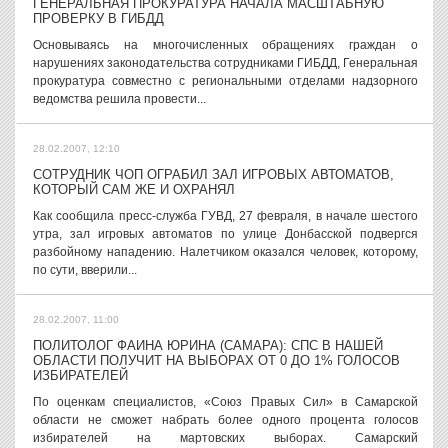
ГЕНЕРАЛЬНАЯ ПРОКУРАТУРА НАЧАЛА МАСШТАБНУЮ
ПРОВЕРКУ В ГИБДД
Основываясь на многочисленных обращениях граждан о
нарушениях законодательства сотрудниками ГИБДД, Генеральная
прокуратура совместно с региональными отделами надзорного
ведомства решила провести...
28.02.2007, 12:10
СОТРУДНИК ЧОП ОГРАБИЛ ЗАЛ ИГРОВЫХ АВТОМАТОВ,
КОТОРЫЙ САМ ЖЕ И ОХРАНЯЛ
Как сообщила пресс-служба ГУВД, 27 февраля, в начале шестого
утра, зал игровых автоматов по улице Донбасской подвергся
разбойному нападению. Налетчиком оказался человек, которому,
по сути, вверили...
28.02.2007, 11:00
ПОЛИТОЛОГ ФАИНА ЮРИНА (САМАРА): СПС В НАШЕЙ
ОБЛАСТИ ПОЛУЧИТ НА ВЫБОРАХ ОТ 0 ДО 1% ГОЛОСОВ
ИЗБИРАТЕЛЕЙ
По оценкам специалистов, «Союз Правых Сил» в Самарской
области не сможет набрать более одного процента голосов
избирателей на мартовских выборах. Самарский