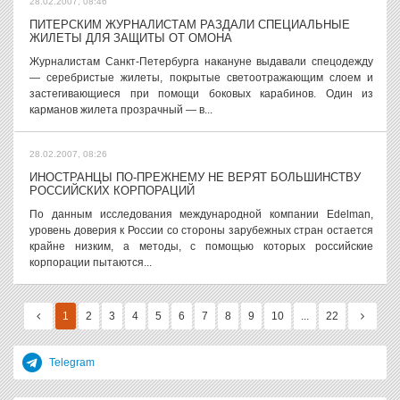
28.02.2007, 08:46
ПИТЕРСКИМ ЖУРНАЛИСТАМ РАЗДАЛИ СПЕЦИАЛЬНЫЕ
ЖИЛЕТЫ ДЛЯ ЗАЩИТЫ ОТ ОМОНА
Журналистам Санкт-Петербурга накануне выдавали спецодежду
— серебристые жилеты, покрытые светоотражающим слоем и
застегивающиеся при помощи боковых карабинов. Один из
карманов жилета прозрачный — в...
28.02.2007, 08:26
ИНОСТРАНЦЫ ПО-ПРЕЖНЕМУ НЕ ВЕРЯТ БОЛЬШИНСТВУ
РОССИЙСКИХ КОРПОРАЦИЙ
По данным исследования международной компании Edelman,
уровень доверия к России со стороны зарубежных стран остается
крайне низким, а методы, с помощью которых российские
корпорации пытаются...
1
2
3
4
5
6
7
8
9
10
...
22
Telegram