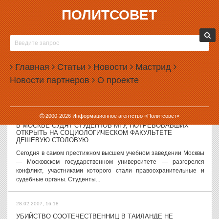
ПОЛИТСОВЕТ
28.02.2007, 19:01
ЧЕТЫРЕ УРАЛЬСКИХ ВУЗА ПОЛУЧАТ СОТНИ МИЛЛИОНОВ
РУБЛЕЙ НА РЕАЛИЗАЦИЮ ИННОВАЦИОННЫХ ПРОЕКТОВ
Сегодня министр образования и науки РФ Андрей Фурсенко
Главная
Статьи
Новости
Мастрид
объявил результаты конкурса инновационных программ развития
Новости партнеров
О проекте
вузов, проводившегося в рамках национального проекта
«Образование». 40 вузов...
28.02.2007, 17:00
2000-
2026
Информационное агентство «Политсовет»
В МОСКВЕ СУДЯТ СТУДЕНТОВ МГУ, ПОТРЕБОВАВШИХ
ОТКРЫТЬ НА СОЦИОЛОГИЧЕСКОМ ФАКУЛЬТЕТЕ
ДЕШЕВУЮ СТОЛОВУЮ
Сегодня в самом престижном высшем учебном заведении Москвы
— Московском государственном университете — разгорелся
конфликт, участниками которого стали правоохранительные и
судебные органы. Студенты...
28.02.2007, 16:18
УБИЙСТВО СООТЕЧЕСТВЕННИЦ В ТАИЛАНДЕ НЕ