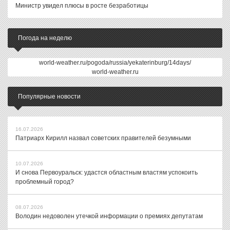
Министр увидел плюсы в росте безработицы
Погода на неделю
world-weather.ru/pogoda/russia/yekaterinburg/14days/
world-weather.ru
Популярные новости
16.07.2026
Патриарх Кирилл назвал советских правителей безумными
10.07.2026
И снова Первоуральск: удастся областным властям успокоить
проблемный город?
08.07.2026
Володин недоволен утечкой информации о премиях депутатам