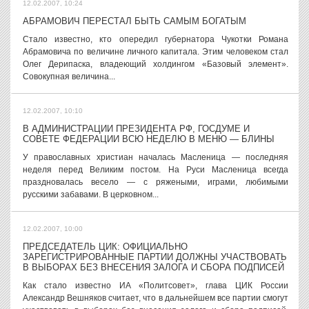
12.02.2007, 10:24
АБРАМОВИЧ ПЕРЕСТАЛ БЫТЬ САМЫМ БОГАТЫМ
Стало известно, кто опередил губернатора Чукотки Романа
Абрамовича по величине личного капитала. Этим человеком стал
Олег Дерипаска, владеющий холдингом «Базовый элемент».
Совокупная величина...
12.02.2007, 10:10
В АДМИНИСТРАЦИИ ПРЕЗИДЕНТА РФ, ГОСДУМЕ И
СОВЕТЕ ФЕДЕРАЦИИ ВСЮ НЕДЕЛЮ В МЕНЮ — БЛИНЫ
У православных христиан началась Масленица — последняя
неделя перед Великим постом. На Руси Масленица всегда
праздновалась весело — с ряжеными, играми, любимыми
русскими забавами. В церковном...
12.02.2007, 10:00
ПРЕДСЕДАТЕЛЬ ЦИК: ОФИЦИАЛЬНО
ЗАРЕГИСТРИРОВАННЫЕ ПАРТИИ ДОЛЖНЫ УЧАСТВОВАТЬ
В ВЫБОРАХ БЕЗ ВНЕСЕНИЯ ЗАЛОГА И СБОРА ПОДПИСЕЙ
Как стало известно ИА «Политсовет», глава ЦИК России
Александр Вешняков считает, что в дальнейшем все партии смогут