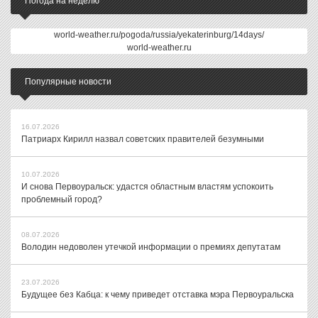
Погода на неделю
world-weather.ru/pogoda/russia/yekaterinburg/14days/
world-weather.ru
Популярные новости
16.07.2026
Патриарх Кирилл назвал советских правителей безумными
10.07.2026
И снова Первоуральск: удастся областным властям успокоить
проблемный город?
08.07.2026
Володин недоволен утечкой информации о премиях депутатам
23.07.2026
Будущее без Кабца: к чему приведет отставка мэра Первоуральска