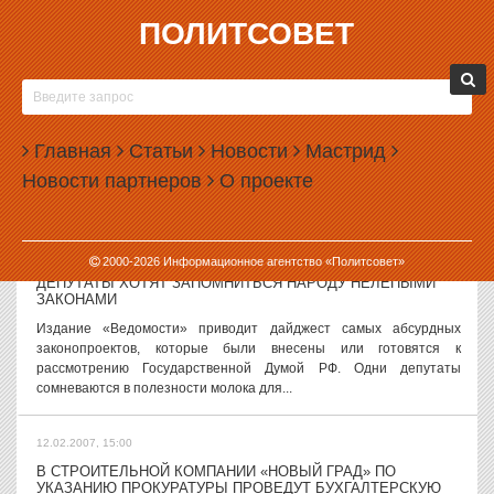
ПОЛИТСОВЕТ
12.02.2007, 16:00
БУТУСОВ НЕ ПРИЕХАЛ НА ПОХОРОНЫ ИЛЬИ
КОРМИЛЬЦЕВА
9 февраля в Москве, на Троекуровском кладбище, был похоронен
Главная
Статьи
Новости
Мастрид
поэт, издатель, автор хитов культовой группы «Наутилус
Новости партнеров
О проекте
Помпилиус» Илья Кормильцев. Как сообщает газета
«Комсомольская правда», проводить в...
12.02.2007, 15:38
2000-
2026
Информационное агентство «Политсовет»
ДЕПУТАТЫ ХОТЯТ ЗАПОМНИТЬСЯ НАРОДУ НЕЛЕПЫМИ
ЗАКОНАМИ
Издание «Ведомости» приводит дайджест самых абсурдных
законопроектов, которые были внесены или готовятся к
рассмотрению Государственной Думой РФ. Одни депутаты
сомневаются в полезности молока для...
12.02.2007, 15:00
В СТРОИТЕЛЬНОЙ КОМПАНИИ «НОВЫЙ ГРАД» ПО
УКАЗАНИЮ ПРОКУРАТУРЫ ПРОВЕДУТ БУХГАЛТЕРСКУЮ