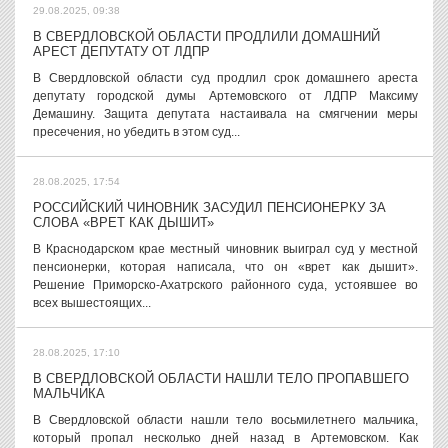
29.08.2025, 09:38
В СВЕРДЛОВСКОЙ ОБЛАСТИ ПРОДЛИЛИ ДОМАШНИЙ
АРЕСТ ДЕПУТАТУ ОТ ЛДПР
В Свердловской области суд продлил срок домашнего ареста
депутату городской думы Артемовского от ЛДПР Максиму
Демашину. Защита депутата настаивала на смягчении меры
пресечения, но убедить в этом суд...
28.08.2025, 17:54
РОССИЙСКИЙ ЧИНОВНИК ЗАСУДИЛ ПЕНСИОНЕРКУ ЗА
СЛОВА «ВРЕТ КАК ДЫШИТ»
В Краснодарском крае местный чиновник выиграл суд у местной
пенсионерки, которая написала, что он «врет как дышит».
Решение Приморско-Ахатрского районного суда, устоявшее во
всех вышестоящих...
28.08.2025, 17:10
В СВЕРДЛОВСКОЙ ОБЛАСТИ НАШЛИ ТЕЛО ПРОПАВШЕГО
МАЛЬЧИКА
В Свердловской области нашли тело восьмилетнего мальчика,
который пропал несколько дней назад в Артемовском. Как