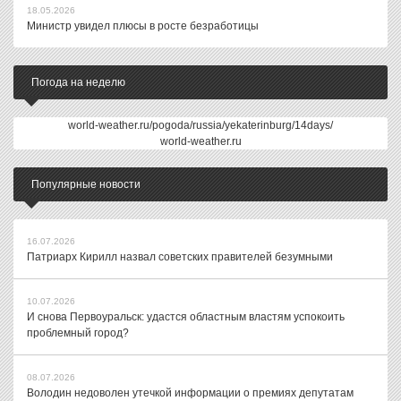
18.05.2026
Министр увидел плюсы в росте безработицы
Погода на неделю
world-weather.ru/pogoda/russia/yekaterinburg/14days/
world-weather.ru
Популярные новости
16.07.2026
Патриарх Кирилл назвал советских правителей безумными
10.07.2026
И снова Первоуральск: удастся областным властям успокоить
проблемный город?
08.07.2026
Володин недоволен утечкой информации о премиях депутатам