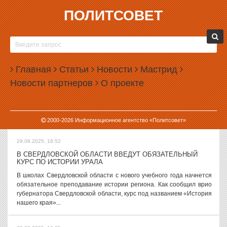
ПОЛИТСОВЕТ
29.08.2025, 17:50
В ЕКАТЕРИНБУРГЕ
НАКАЖУТ БОЛЬШЕ 400
ВОДИТЕЛЕЙ, СКРЫВАВШИХ
НОМЕРА НА ПАРКОВКЕ
Главная
Статьи
Новости
Мастрид
Представители администрации
Новости партнеров
О проекте
Екатеринбурга за два дня
нашли больше 400 водителей, которые на платных парковках
скрывали номера машин. Всем им придется заплатить штрафы.
Как сообщили в пресс-службе...
2000-
2026
Информационное агентство «Политсовет»
29.08.2025, 16:52
В СВЕРДЛОВСКОЙ ОБЛАСТИ ВВЕДУТ ОБЯЗАТЕЛЬНЫЙ
КУРС ПО ИСТОРИИ УРАЛА
В школах Свердловской области с нового учебного года начнется
обязательное преподавание истории региона. Как сообщил врио
губернатора Свердловской области, курс под названием «История
нашего края»...