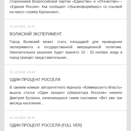
сторонников Всероссийской партии «Единство» и «Отечество»—
«Единая Россия». Как сообщает «Уралинформбюро» со ссылкой
на пресс–службу Курганского...
31.10.2002, 10:57
ВОЛЖСКИЙ ЭКСПЕРИМЕНТ
Город Волжский может стать площадкой для проведения
эксперимента в государственной миграционной политике.
Окончательное решение будет принято 10 - 20 ноября, когда в
город приедет представительная...
31.10.2002, 08:44
ОДИН ПРОЦЕНТ РОССЕЛЯ
В свежем номере авторитетного журнала «Коммерсантъ-Власть»
вышла статья «Один процент губернатора Росселя» некоего
Дмитрия Бутрина, начинающаяся таким пассажем: «Вот уже три
месяца население...
31.10.2002, 08:44
ОДИН ПРОЦЕНТ РОССЕЛЯ (FULL VER)