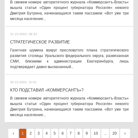
В свежем номере авторитетного журнала «Коммерсантъ-Власть»
вышла статья «Один процент губернатора Росселя» некоего
Дмитрия Бутрина, начинающаяся таким пассажем: «Вот уже три
месяца население...
31.10.2002, 08:33
СТРАТЕГИЧЕСКОЕ PАЗВИТИЕ
Газетная шумиха вокруг пресловутого плана стратегического
развития столицы Уральского федерального округа, развязанная
СМИ, близкими к администрации Екатеринбурга, лишь
подтверждает давно высказанный...
30.10.2002, 11:01
КТО ПОДСТАВИЛ «КОММЕРСАНТЪ»?
В свежем номере авторитетного журнала «Коммерсантъ-Власть»
вышла статья «Один процент губернатора Росселя» некоего
Дмитрия Бутрина, начинающаяся таким пассажем. «Вот уже три
месяца население...
1
2
3
4
5
6
7
8
9
10
...
20