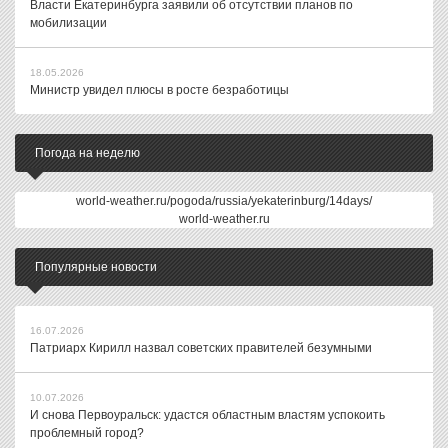
Власти Екатеринбурга заявили об отсутствии планов по
мобилизации
18.05.2026
Министр увидел плюсы в росте безработицы
Погода на неделю
world-weather.ru/pogoda/russia/yekaterinburg/14days/
world-weather.ru
Популярные новости
16.07.2026
Патриарх Кирилл назвал советских правителей безумными
10.07.2026
И снова Первоуральск: удастся областным властям успокоить
проблемный город?