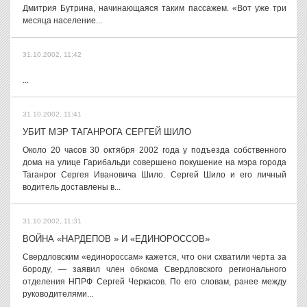
Дмитрия Бутрина, начинающаяся таким пассажем. «Вот уже три
месяца население...
31.10.2002, 11:42
...
31.10.2002, 11:41
УБИТ МЭР ТАГАНРОГА СЕРГЕЙ ШИЛО
Около 20 часов 30 октября 2002 года у подъезда собственного
дома на улице Гарибальди совершено покушение на мэра города
Таганрог Сергея Ивановича Шило. Сергей Шило и его личный
водитель доставлены в...
31.10.2002, 11:31
ВОЙНА «НАРДЕПОВ » И «ЕДИНОРОССОВ»
Свердловским «единороссам» кажется, что они схватили черта за
бороду, — заявил член обкома Свердловского регионального
отделения НПРФ Сергей Черкасов. По его словам, ранее между
руководителями...