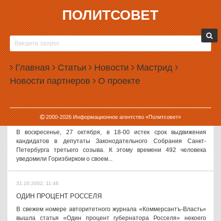
ПОЛИТСОВЕТ
31.10.2002, 12:02
КОМУ ДОСТАНЕТСЯ «ЕДИНАЯ РОССИЯ»?
В преддверии начинающегося политического сезона и борьбы за
места в Государственной Думе четвертого созыва партия «Единая
Главная
Статьи
Новости
Мастрид
Россия» стремится выйти на очередной виток партийного
Новости партнеров
О проекте
строительства. Закончив...
31.10.2002, 11:56
2000-
2026
Информационное агентство «Политсовет»
МОЛОДЫЕ РВУТСЯ В ЗАКС
В воскресенье, 27 октября, в 18-00 истек срок выдвижения
кандидатов в депутаты Законодательного Cобрания Санкт-
Петербурга третьего созыва. К этому времени 492 человека
уведомили Горизбирком о своем...
31.10.2002, 11:48
ОДИН ПРОЦЕНТ РОССЕЛЯ
В свежем номере авторитетного журнала «Коммерсантъ-Власть»
вышла статья «Один процент губернатора Росселя» некоего