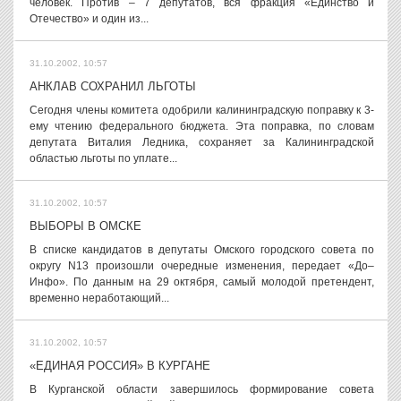
человек. Против – 7 депутатов, вся фракция «Единство и
Отечество» и один из...
31.10.2002, 10:57
АНКЛАВ СОХРАНИЛ ЛЬГОТЫ
Сегодня члены комитета одобрили калининградскую поправку к 3-
ему чтению федерального бюджета. Эта поправка, по словам
депутата Виталия Ледника, сохраняет за Калининградской
областью льготы по уплате...
31.10.2002, 10:57
ВЫБОРЫ В ОМСКЕ
В списке кандидатов в депутаты Омского городского совета по
округу N13 произошли очередные изменения, передает «До–
Инфо». По данным на 29 октября, cамый молодой претендент,
временно неработающий...
31.10.2002, 10:57
«ЕДИНАЯ РОССИЯ» В КУРГАНЕ
В Курганской области завершилось формирование совета