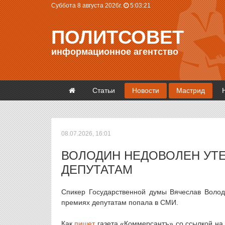
Суббота 8 августа 2026г.
5:03:21
ПОЛИТСОВЕТ
информационное агентство
Статьи
Новости
Мастрид
08.07.2026, 16:01
ВОЛОДИН НЕДОВОЛЕН УТ
ДЕПУТАТАМ
Спикер Государственной думы Вячеслав Волод
премиях депутатам попала в СМИ.
Как
пишет
газета «Коммерсантъ» со ссылкой на 