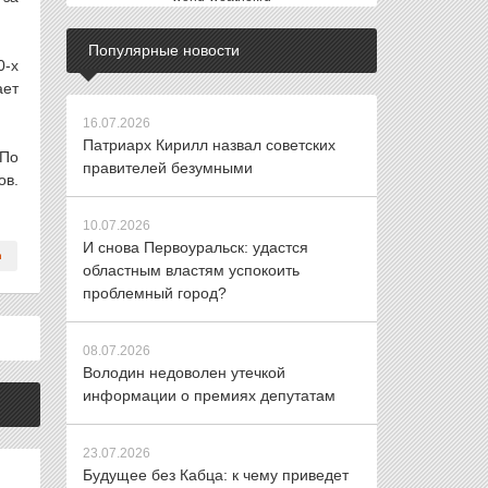
Популярные новости
0-х
ает
16.07.2026
Патриарх Кирилл назвал советских
 По
правителей безумными
ов.
10.07.2026
И снова Первоуральск: удастся
областным властям успокоить
проблемный город?
08.07.2026
Володин недоволен утечкой
информации о премиях депутатам
23.07.2026
Будущее без Кабца: к чему приведет