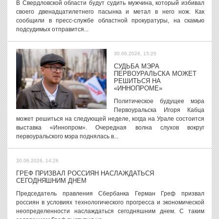
В Свердловской области будут судить мужчина, который избивал
своего двенадцатилетнего пасынка и метал в него нож. Как
сообщили в пресс-службе областной прокуратуры, на скамью
подсудимых отправится...
30.06.2026, 15:20
СУДЬБА МЭРА
ПЕРВОУРАЛЬСКА МОЖЕТ
РЕШИТЬСЯ НА
«ИННОПРОМЕ»
Политическое будущее мэра
Первоуральска Игоря Кабца
может решиться на следующей неделе, когда на Урале состоится
выставка «Иннопром». Очередная волна слухов вокруг
первоуральского мэра поднялась в...
30.06.2026, 14:26
ГРЕФ ПРИЗВАЛ РОССИЯН НАСЛАЖДАТЬСЯ
СЕГОДНЯШНИМ ДНЕМ
Председатель правления Сбербанка Герман Греф призвал
россиян в условиях технологического прогресса и экономической
неопределенности наслаждаться сегодняшним днем. С таким