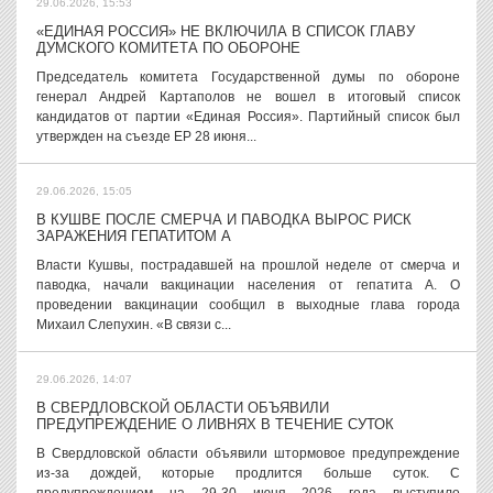
29.06.2026, 15:53
«ЕДИНАЯ РОССИЯ» НЕ ВКЛЮЧИЛА В СПИСОК ГЛАВУ
ДУМСКОГО КОМИТЕТА ПО ОБОРОНЕ
Председатель комитета Государственной думы по обороне
генерал Андрей Картаполов не вошел в итоговый список
кандидатов от партии «Единая Россия». Партийный список был
утвержден на съезде ЕР 28 июня...
29.06.2026, 15:05
В КУШВЕ ПОСЛЕ СМЕРЧА И ПАВОДКА ВЫРОС РИСК
ЗАРАЖЕНИЯ ГЕПАТИТОМ А
Власти Кушвы, пострадавшей на прошлой неделе от смерча и
паводка, начали вакцинации населения от гепатита А. О
проведении вакцинации сообщил в выходные глава города
Михаил Слепухин. «В связи с...
29.06.2026, 14:07
В СВЕРДЛОВСКОЙ ОБЛАСТИ ОБЪЯВИЛИ
ПРЕДУПРЕЖДЕНИЕ О ЛИВНЯХ В ТЕЧЕНИЕ СУТОК
В Свердловской области объявили штормовое предупреждение
из-за дождей, которые продлится больше суток. С