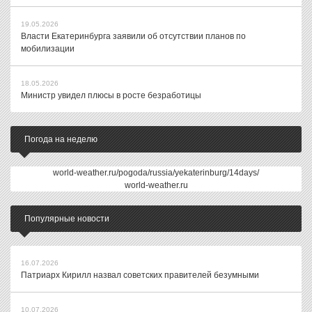
19.05.2026
Власти Екатеринбурга заявили об отсутствии планов по
мобилизации
18.05.2026
Министр увидел плюсы в росте безработицы
Погода на неделю
world-weather.ru/pogoda/russia/yekaterinburg/14days/
world-weather.ru
Популярные новости
16.07.2026
Патриарх Кирилл назвал советских правителей безумными
10.07.2026