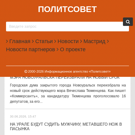
ПОЛИТСОВЕТ
30.06.2026, 17:52
В СВЕРДЛОВСКОЙ ОБЛАСТИ ДЕТСКИЙ САД
ОШТРАФОВАЛИ ЗА ОТСУТСТВИЕ ТЬЮТОРА
В Свердловской области суд оштрафовал детский сад в Реже из-за
Главная
Статьи
Новости
Мастрид
того, что там не было тьютора для ребенка-инвалида. Как
Новости партнеров
О проекте
сообщили в пресс-службе областной прокуратуры, речь идет о
детском саде...
30.06.2026, 16:46
2000-
2026
Информационное агентство «Политсовет»
МЭРА НОВОУРАЛЬСКА ПЕРЕИЗБРАЛИ НА НОВЫЙ СРОК
Городская дума закрытого города Новоуральск переизбрала на
новый срок действующего мэра Вячеслава Тюменцева. Как пишет
«Коммерсантъ», за кандидатуру Тюменцева проголосовало 16
депутатов, за его...
30.06.2026, 15:47
НА УРАЛЕ БУДУТ СУДИТЬ МУЖЧИНУ, МЕТАВШЕГО НОЖ В
ПАСЫНКА