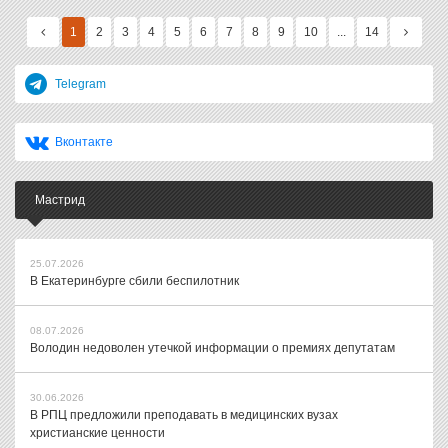
1
2
3
4
5
6
7
8
9
10
...
14
Telegram
Вконтакте
Мастрид
25.07.2026
В Екатеринбурге сбили беспилотник
08.07.2026
Володин недоволен утечкой информации о премиях депутатам
30.06.2026
В РПЦ предложили преподавать в медицинских вузах
христианские ценности