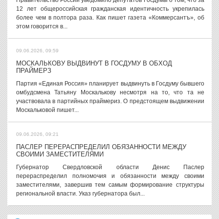
Правительство России уведомило депутатов Госдумы о том, что за
12 лет общероссийская гражданская идентичность укрепилась
более чем в полтора раза. Как пишет газета «Коммерсантъ», об
этом говорится в...
09.06.2026, 09:59
МОСКАЛЬКОВУ ВЫДВИНУТ В ГОСДУМУ В ОБХОД
ПРАЙМЕРЗ
Партия «Единая Россия» планирует выдвинуть в Госдуму бывшего
омбудсмена Татьяну Москалькову несмотря на то, что та не
участвовала в партийных праймериз. О предстоящем выдвижении
Москальковой пишет...
09.06.2026, 09:21
ПАСЛЕР ПЕРЕРАСПРЕДЕЛИЛ ОБЯЗАННОСТИ МЕЖДУ
СВОИМИ ЗАМЕСТИТЕЛЯМИ
Губернатор Свердловской области Денис Паслер
перераспределил полномочия и обязанности между своими
заместителями, завершив тем самым формирование структуры
региональной власти. Указ губернатора был...