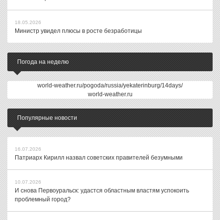
18.05.2026
Министр увидел плюсы в росте безработицы
Погода на неделю
world-weather.ru/pogoda/russia/yekaterinburg/14days/
world-weather.ru
Популярные новости
16.07.2026
Патриарх Кирилл назвал советских правителей безумными
10.07.2026
И снова Первоуральск: удастся областным властям успокоить
проблемный город?