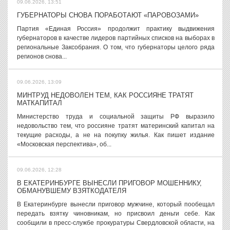
09.06.2026, 13:51
ГУБЕРНАТОРЫ СНОВА ПОРАБОТАЮТ «ПАРОВОЗАМИ»
Партия «Единая Россия» продолжит практику выдвижения
губернаторов в качестве лидеров партийных списков на выборах в
региональные Заксобрания. О том, что губернаторы целого ряда
регионов снова...
09.06.2026, 13:09
МИНТРУД НЕДОВОЛЕН ТЕМ, КАК РОССИЯНЕ ТРАТЯТ
МАТКАПИТАЛ
Министерство труда и социальной защиты РФ выразило
недовольство тем, что россияне тратят материнский капитал на
текущие расходы, а не на покупку жилья. Как пишет издание
«Московская перспектива», об...
09.06.2026, 12:28
В ЕКАТЕРИНБУРГЕ ВЫНЕСЛИ ПРИГОВОР МОШЕННИКУ,
ОБМАНУВШЕМУ ВЗЯТКОДАТЕЛЯ
В Екатеринбурге вынесли приговор мужчине, который пообещал
передать взятку чиновникам, но присвоил деньги себе. Как
сообщили в пресс-службе прокуратуры Свердловской области, на