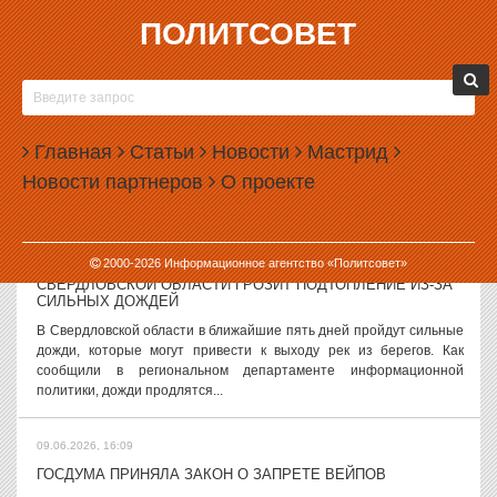
ПОЛИТСОВЕТ
09.06.2026, 17:58
«КОЛЯДА-ТЕАТР» ПОЖАЛОВАЛСЯ В СУДЕ НА
ФИНАНСОВЫЕ ПРОБЛЕМЫ
Екатеринбургский «Коляда-театр» сообщил в суде, что после
Главная
Статьи
Новости
Мастрид
смерти своего основателя Николая Коляды потерял доступ к
Новости партнеров
О проекте
банковским счетам. Об этом стало известно в ходе судебного
заседания по иску...
09.06.2026, 16:55
2000-
2026
Информационное агентство «Политсовет»
СВЕРДЛОВСКОЙ ОБЛАСТИ ГРОЗИТ ПОДТОПЛЕНИЕ ИЗ-ЗА
СИЛЬНЫХ ДОЖДЕЙ
В Свердловской области в ближайшие пять дней пройдут сильные
дожди, которые могут привести к выходу рек из берегов. Как
сообщили в региональном департаменте информационной
политики, дожди продлятся...
09.06.2026, 16:09
ГОСДУМА ПРИНЯЛА ЗАКОН О ЗАПРЕТЕ ВЕЙПОВ