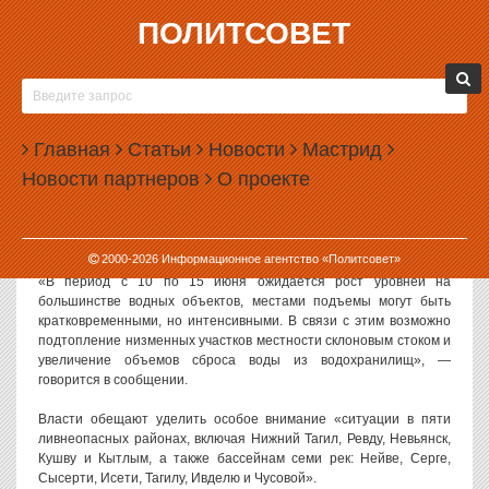
ПОЛИТСОВЕТ
09.06.2026, 16:55
СВЕРДЛОВСКОЙ ОБЛАСТИ ГРОЗИТ
ПОДТОПЛЕНИЕ ИЗ-ЗА СИЛЬНЫХ ДОЖДЕЙ
Главная
Статьи
Новости
Мастрид
В Свердловской области в ближайшие пять дней пройдут
Новости партнеров
О проекте
сильные дожди, которые могут привести к выходу рек из берегов.
Как сообщили в региональном департаменте информационной
политики, дожди продлятся до 15 июня 2026 года.
2000-
2026
Информационное агентство «Политсовет»
«В период с 10 по 15 июня ожидается рост уровней на
большинстве водных объектов, местами подъемы могут быть
кратковременными, но интенсивными. В связи с этим возможно
подтопление низменных участков местности склоновым стоком и
увеличение объемов сброса воды из водохранилищ», —
говорится в сообщении.
Власти обещают уделить особое внимание «ситуации в пяти
ливнеопасных районах, включая Нижний Тагил, Ревду, Невьянск,
Кушву и Кытлым, а также бассейнам семи рек: Нейве, Серге,
Сысерти, Исети, Тагилу, Ивделю и Чусовой».