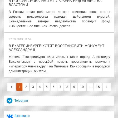
В РОССИИ СНОВА РАСТЕТ УРОВЕНЬ НЕДОВОЛЬСТВА
ВЛАСТЯМИ
В России после небольшого летнего снижения снова растет
уровень недовольства граждан действиями властей.
Еженедельные замеры недовольства проводит фонд
«Общественное мнение». Респондентов...
27.09.2019, 11:59
В ЕКАТЕРИНБУРГЕ ХОТЯТ ВОССТАНОВИТЬ МОНУМЕНТ
АЛЕКСАНДРУ II
Жители Екатеринбурга обратились к главе города Александру
Высокинскому с просьбой помочь восстановить монумент
императору Александру II на Химмаше. Как сообщили в городской
администрации, об этом...
1
2
3
4
5
6
7
8
9
10
...
15
Telegram
Вконтакте