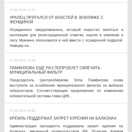
27.09.2019, 17:11
УРАЛЕЦ ПРЯТАЛСЯ ОТ ВЛАСТЕЙ В ЗЕМЛЯНКЕ С
ЖЕНЩИНОЙ
Осужденного свердловчанина, который перестал являться в
инспекцию для регистрационной отметки, нашли в землянке в
лесу. Мужчина обосновался в ней вместе с осужденной подругой.
Наводку на...
27.09.2019, 16:28
ПАМФИЛОВА ЕЩЕ РАЗ ПОПРОБУЕТ СМЯГЧИТЬ
МУНИЦИПАЛЬНЫЙ ФИЛЬТР
Председатель Центризбиркома Элла Памфилова снова
выступила за ослабление муниципального фильтра на выборах
губернаторов. Соответствующие предложения по изменению
избирательной системы глава ЦИК...
27.09.2019, 15:06
КРЕМЛЬ ПОДДЕРЖАЛ ЗАПРЕТ КУРЕНИЯ НА БАЛКОНАХ
Администрация президента поддержала запрет курения на
балконах, введенный правительством РФ. Позицию Кремля