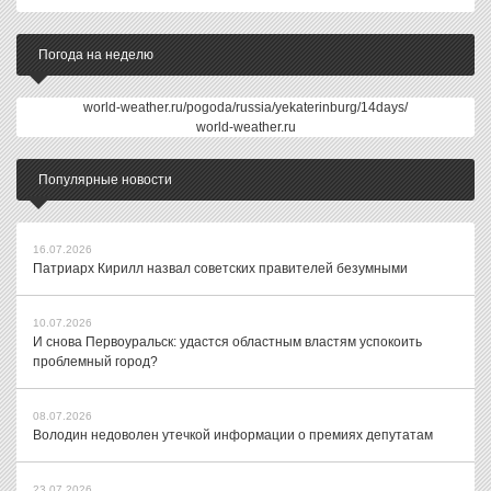
Погода на неделю
world-weather.ru/pogoda/russia/yekaterinburg/14days/
world-weather.ru
Популярные новости
16.07.2026
Патриарх Кирилл назвал советских правителей безумными
10.07.2026
И снова Первоуральск: удастся областным властям успокоить
проблемный город?
08.07.2026
Володин недоволен утечкой информации о премиях депутатам
23.07.2026