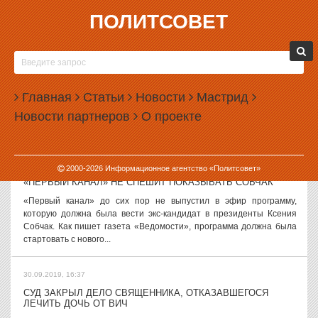
ПОЛИТСОВЕТ
30.09.2019, 18:02
«ТИТАНОВАЯ ДОЛИНА» ПОТЕРЯЛА КРУПНЕЙШЕГО
РЕЗИДЕНТА И 15 МИЛЛИАРДОВ
Скандальный проект свердловских властей «Титановая долина»
Главная
Статьи
Новости
Мастрид
лишился крупнейшего резидента, который собирался
Новости партнеров
О проекте
инвестировать в экономику региона 15 миллиардов рублей. Речь
идет о компании «СТОД-Урал»,...
30.09.2019, 17:14
2000-
2026
Информационное агентство «Политсовет»
«ПЕРВЫЙ КАНАЛ» НЕ СПЕШИТ ПОКАЗЫВАТЬ СОБЧАК
«Первый канал» до сих пор не выпустил в эфир программу,
которую должна была вести экс-кандидат в президенты Ксения
Собчак. Как пишет газета «Ведомости», программа должна была
стартовать с нового...
30.09.2019, 16:37
СУД ЗАКРЫЛ ДЕЛО СВЯЩЕННИКА, ОТКАЗАВШЕГОСЯ
ЛЕЧИТЬ ДОЧЬ ОТ ВИЧ