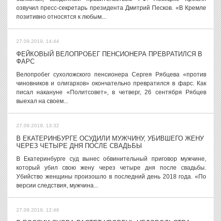
озвучил пресс-секретарь президента Дмитрий Песков. «В Кремле
позитивно относятся к любым...
27.09.2019, 14:44
ФЕЙКОВЫЙ ВЕЛОПРОБЕГ ПЕНСИОНЕРА ПРЕВРАТИЛСЯ В
ФАРС
Велопробег сухоложского пенсионера Сергея Рябцева «против
чиновников и олигархов» окончательно превратился в фарс. Как
писал накануне «Политсовет», в четверг, 26 сентября Рябцев
выехал на своем...
27.09.2019, 13:32
В ЕКАТЕРИНБУРГЕ ОСУДИЛИ МУЖЧИНУ, УБИВШЕГО ЖЕНУ
ЧЕРЕЗ ЧЕТЫРЕ ДНЯ ПОСЛЕ СВАДЬБЫ
В Екатеринбурге суд вынес обвинительный приговор мужчине,
который убил свою жену через четыре дня после свадьбы.
Убийство женщины произошло в последний день 2018 года. «По
версии следствия, мужчина...
27.09.2019, 12:46