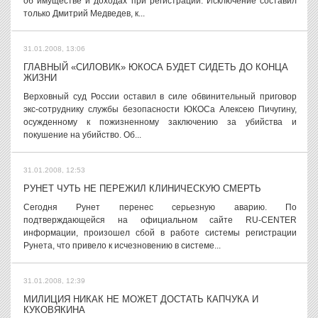
об имуществе и доходах при регистрации. Исключение составил
только Дмитрий Медведев, к...
31.01.2008, 13:06
ГЛАВНЫЙ «СИЛОВИК» ЮКОСА БУДЕТ СИДЕТЬ ДО КОНЦА
ЖИЗНИ
Верховный суд России оставил в силе обвинительный приговор
экс-сотруднику службы безопасности ЮКОСа Алексею Пичугину,
осужденному к пожизненному заключению за убийства и
покушение на убийство. Об...
31.01.2008, 12:53
РУНЕТ ЧУТЬ НЕ ПЕРЕЖИЛ КЛИНИЧЕСКУЮ СМЕРТЬ
Сегодня Рунет перенес серьезную аварию. По
подтверждающейся на официальном сайте RU-CENTER
информации, произошел сбой в работе системы регистрации
Рунета, что привело к исчезновению в системе...
31.01.2008, 12:39
МИЛИЦИЯ НИКАК НЕ МОЖЕТ ДОСТАТЬ КАПЧУКА И
КУКОВЯКИНА