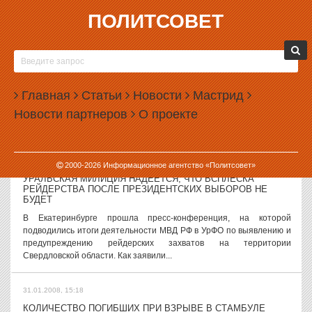
ПОЛИТСОВЕТ
31.01.2008, 16:01
ГЕННАДИЯ ЗЮГАНОВА ВСЕ ЖЕ УГОВОРИЛИ
ПОДЕБАТИРОВАТЬ ДАЖЕ БЕЗ МЕДВЕДЕВА
Лидер КПРФ Геннадий Зюганов передумал отказываться от
Главная
Статьи
Новости
Мастрид
участия в теледебатах в рамках избирательной кампании. Об этом
Новости партнеров
О проекте
сообщает РИА «Новости» со ссылкой на руководителя
предвыборного штаба коммуниста,...
31.01.2008, 15:39
2000-
2026
Информационное агентство «Политсовет»
УРАЛЬСКАЯ МИЛИЦИЯ НАДЕЕТСЯ, ЧТО ВСПЛЕСКА
РЕЙДЕРСТВА ПОСЛЕ ПРЕЗИДЕНТСКИХ ВЫБОРОВ НЕ
БУДЕТ
В Екатеринбурге прошла пресс-конференция, на которой
подводились итоги деятельности МВД РФ в УрФО по выявлению и
предупреждению рейдерских захватов на территории
Свердловской области. Как заявили...
31.01.2008, 15:18
КОЛИЧЕСТВО ПОГИБШИХ ПРИ ВЗРЫВЕ В СТАМБУЛЕ