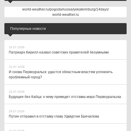
world-weather.ru/pogoda/russia/yekaterinburg/14days/
world-weather.ru
Популярные новости
16.07.2026
Патриарх Кирилл назвал советских правителей безумными
10.07.2026
И снова Первоуральск: удастся областным властям успокоить
проблемный город?
23.07.2026
Будущее без Кабца: к чему приведет отставка мэра Первоуральска
29.07.2026
Путин отправил в отставку главу Удмуртии Бречалова
22.07.2026