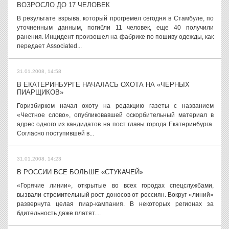
ВОЗРОСЛО ДО 17 ЧЕЛОВЕК
В результате взрыва, который прогремел сегодня в Стамбуле, по
уточненным данным, погибли 11 человек, еще 40 получили
ранения. Инцидент произошел на фабрике по пошиву одежды, как
передает Associated...
31.01.2008, 14:58
В ЕКАТЕРИНБУРГЕ НАЧАЛАСЬ ОХОТА НА «ЧЕРНЫХ
ПИАРЩИКОВ»
Горизбирком начал охоту на редакцию газеты с названием
«Честное слово», опубликовавшей оскорбительный материал в
адрес одного из кандидатов на пост главы города Екатеринбурга.
Согласно поступившей в...
31.01.2008, 14:23
В РОССИИ ВСЕ БОЛЬШЕ «СТУКАЧЕЙ»
«Горячие линии», открытые во всех городах спецслужбами,
вызвали стремительный рост доносов от россиян. Вокруг «линий»
развернута целая пиар-кампания. В некоторых регионах за
бдительность даже платят....