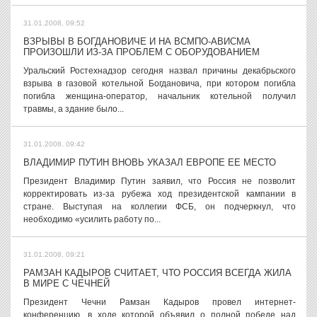
31.01.2008, 09:52
ВЗРЫВЫ В БОГДАНОВИЧЕ И НА ВСМПО-АВИСМА
ПРОИЗОШЛИ ИЗ-ЗА ПРОБЛЕМ С ОБОРУДОВАНИЕМ
Уральский Ростехнадзор сегодня назвал причины декабрьского
взрыва в газовой котельной Богдановича, при котором погибла
погибла женщина-оператор, начальник котельной получил
травмы, а здание было...
31.01.2008, 09:42
ВЛАДИМИР ПУТИН ВНОВЬ УКАЗАЛ ЕВРОПЕ ЕЕ МЕСТО
Президент Владимир Путин заявил, что Россия не позволит
корректировать из-за рубежа ход президентской кампании в
стране. Выступая на коллегии ФСБ, он подчеркнул, что
необходимо «усилить работу по...
31.01.2008, 09:21
РАМЗАН КАДЫРОВ СЧИТАЕТ, ЧТО РОССИЯ ВСЕГДА ЖИЛА
В МИРЕ С ЧЕЧНЕЙ
Президент Чечни Рамзан Кадыров провел интернет-
конференцию, в ходе которой объявил о полной победе над