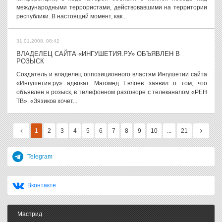
международными террористами, действовавшими на территории
республики. В настоящий момент, как...
31.01.2008, 08:42
ВЛАДЕЛЕЦ САЙТА «ИНГУШЕТИЯ.РУ» ОБЪЯВЛЕН В
РОЗЫСК
Создатель и владелец оппозиционного властям Ингушетии сайта
«Ингушетия.ру» адвокат Магомед Евлоев заявил о том, что
объявлен в розыск, в телефонном разговоре с телеканалом «РЕН
ТВ». «Зязиков хочет...
1
2
3
4
5
6
7
8
9
10
...
21
Telegram
Вконтакте
Мастрид