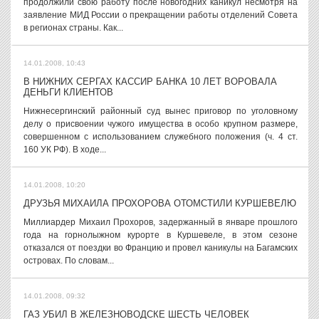
продолжили свою работу после новогодних каникул несмотря на
заявление МИД России о прекращении работы отделений Совета
в регионах страны. Как...
14.01.2008, 10:43
В НИЖНИХ СЕРГАХ КАССИР БАНКА 10 ЛЕТ ВОРОВАЛА
ДЕНЬГИ КЛИЕНТОВ
Нижнесергинский районный суд вынес приговор по уголовному
делу о присвоении чужого имущества в особо крупном размере,
совершенном с использованием служебного положения (ч. 4 ст.
160 УК РФ). В ходе...
14.01.2008, 10:20
ДРУЗЬЯ МИХАИЛА ПРОХОРОВА ОТОМСТИЛИ КУРШЕВЕЛЮ
Миллиардер Михаил Прохоров, задержанный в январе прошлого
года на горнолыжном курорте в Куршевеле, в этом сезоне
отказался от поездки во Францию и провел каникулы на Багамских
островах. По словам...
14.01.2008, 09:32
ГАЗ УБИЛ В ЖЕЛЕЗНОВОДСКЕ ШЕСТЬ ЧЕЛОВЕК