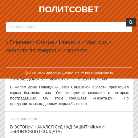
ПОЛИТСОВЕТ
14.01.2008, 15:55
РОССИЙСКО-БРИТАНСКАЯ ДИПЛОМАТИЧЕСКАЯ ВОЙНА
РАЗГОРАЕТСЯ
МИД России рассматривает возобновление работы отделений
Главная
Статьи
Новости
Мастрид
Британского совета в Санкт-Петербурге и Екатеринбурге как
Новости партнеров
О проекте
преднамеренную провокацию, направленную на нагнетание
напряженности в...
14.01.2008, 15:42
2000-
2026
Информационное агентство «Политсовет»
ЖИЛЫЕ ДОМА ВЗРЫВАЮТСЯ ПО ВСЕЙ РОССИИ
В жилом доме Новокуйбышевск Самарской области произошел
взрыв бытового газа. Уже поступили сведения о пятерых
пострадавших. Об этом сообщает «Газета.ру». «По
предварительным данным, взрыв бытового...
14.01.2008, 15:30
В ЭСТОНИИ НАЧАЛСЯ СУД НАД ЗАЩИТНИКАМИ
«БРОНЗОВОГО СОЛДАТА»