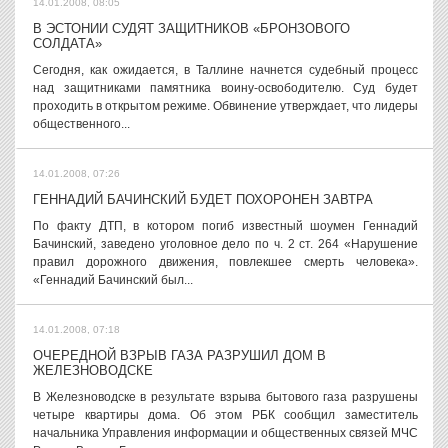
14.01.2008, 08:05
В ЭСТОНИИ СУДЯТ ЗАЩИТНИКОВ «БРОНЗОВОГО
СОЛДАТА»
Сегодня, как ожидается, в Таллине начнется судебный процесс
над защитниками памятника воину-освободителю. Суд будет
проходить в открытом режиме. Обвинение утверждает, что лидеры
общественного...
14.01.2008, 07:26
ГЕННАДИЙ БАЧИНСКИЙ БУДЕТ ПОХОРОНЕН ЗАВТРА
По факту ДТП, в котором погиб известный шоумен Геннадий
Бачинский, заведено уголовное дело по ч. 2 ст. 264 «Нарушение
правил дорожного движения, повлекшее смерть человека».
«Геннадий Бачинский был...
14.01.2008, 07:18
ОЧЕРЕДНОЙ ВЗРЫВ ГАЗА РАЗРУШИЛ ДОМ В
ЖЕЛЕЗНОВОДСКЕ
В Железноводске в результате взрыва бытового газа разрушены
четыре квартиры дома. Об этом РБК сообщил заместитель
начальника Управления информации и общественных связей МЧС