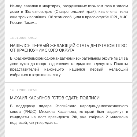
Из-под завалов в квартирах, разрушенных взрывом газа в жилом
доме в Железноводске (Ставропольский край), извлечены тела
еще троих погибших. Об этом сообщили в пресс-службе ЮРЦ МЧС
России. Таким...
14.01.2008, 09:12
НАШЕЛСЯ ПЕРВЫЙ ЖЕЛАЮЩИЙ СТАТЬ ДЕПУТАТОМ ППЗС
ОТ КРАСНОУФИМСКОГО ОКРУГА
В Красноуфимском одномандатном избирательном округе № 14 за
двое суток до конца выдвижения кандидатов в депутаты Палаты
представителей наконец-то нашелся первый желающий
избраться в верхнюю палату...
14.01.2008, 08:50
МИХАИЛ КАСЬЯНОВ ГОТОВ СДАТЬ ПОДПИСИ
В поддержку лидера Российского народно-демократического
союза (РНДС) Михаила Касьянова, который был выдвинут в
кандидаты на пост президента РФ, уже собрано 2 миллиона
подписей, как утверждает...