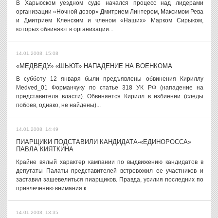
В Харьюском уездном суде начался процесс над лидерами
организации «Ночной дозор» Дмитрием Линтером, Максимом Рева
и Дмитрием Кленским и членом «Наших» Марком Сирыком,
которых обвиняют в организации...
14.01.2008, 15:08
«МЕДВЕДУ» «ШЬЮТ» НАПАДЕНИЕ НА ВОЕНКОМА
В субботу 12 января были предъявлены обвинения Кириллу
Medved_01 Форманчуку по статье 318 УК РФ (нападение на
представителя власти). Обвиняется Кирилл в избиении (следы
побоев, однако, не найдены)...
14.01.2008, 14:49
ПИАРЩИКИ ПОДСТАВИЛИ КАНДИДАТА-«ЕДИНОРОССА»
ПАВЛА КИЯТКИНА
Крайне вялый характер кампании по выдвижению кандидатов в
депутаты Палаты представителей встревожил ее участников и
заставил зашевелиться пиарщиков. Правда, усилия последних по
привлечению внимания к...
14.01.2008, 13:35