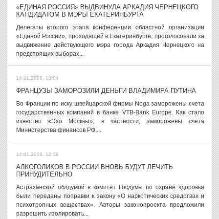
«ЕДИНАЯ РОССИЯ» ВЫДВИНУЛА АРКАДИЯ ЧЕРНЕЦКОГО
КАНДИДАТОМ В МЭРЫ ЕКАТЕРИНБУРГА
Делегаты второго этапа конференции областной организации
«Единой России», проходящей в Екатеринбурге, проголосовали за
выдвижение действующего мэра города Аркадия Чернецкого на
предстоящих выборах...
14.01.2008, 13:04
ФРАНЦУЗЫ ЗАМОРОЗИЛИ ДЕНЬГИ ВЛАДИМИРА ПУТИНА
Во Франции по иску швейцарской фирмы Noga заморожены счета
государственных компаний в банке VTB-Bank Europe. Как стало
известно «Эхо Москвы», в частности, заморожены счета
Министерства финансов РФ,...
14.01.2008, 12:38
АЛКОГОЛИКОВ В РОССИИ ВНОВЬ БУДУТ ЛЕЧИТЬ
ПРИНУДИТЕЛЬНО
Астраханской облдумой в комитет Госдумы по охране здоровья
были переданы поправки к закону «О наркотических средствах и
психотропных веществах». Авторы законопроекта предложили
разрешить изолировать...