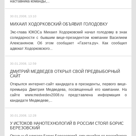
наставника команды,...
30.01.2008, 13:10
МИХАИЛ ХОДОРКОВСКИЙ ОБЪЯВИЛ ГОЛОДОВКУ
Экс-глава ЮКОСа Михаил Ходорковский начал голодовку в знак
солидарности с бывшим вице-президентом компании Василием
Алексаняном. Об этом сообщает «Газета.ру». Как сообщил
адвокат Ходорковского...
30.01.2008, 12:59
ДМИТРИЙ МЕДВЕДЕВ ОТКРЫЛ СВОЙ ПРЕДВЫБОРНЫЙ
САЙТ
Открылся интернет-сайт кандидата в президенты, первого вице-
премьера Дмитрия Медведева, посвященный его кампании. На
сайте www.medvedev2008.ru представлена информация о
кандидате Медведеве,...
30.01.2008, 12:28
У ИСТОКОВ НАНОТЕХНОЛОГИЙ В РОССИИ СТОЯЛ БОРИС
БЕРЕЗОВСКИЙ