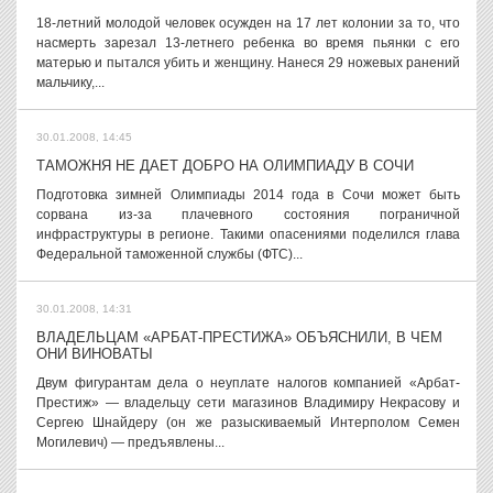
18-летний молодой человек осужден на 17 лет колонии за то, что
насмерть зарезал 13-летнего ребенка во время пьянки с его
матерью и пытался убить и женщину. Нанеся 29 ножевых ранений
мальчику,...
30.01.2008, 14:45
ТАМОЖНЯ НЕ ДАЕТ ДОБРО НА ОЛИМПИАДУ В СОЧИ
Подготовка зимней Олимпиады 2014 года в Сочи может быть
сорвана из-за плачевного состояния пограничной
инфраструктуры в регионе. Такими опасениями поделился глава
Федеральной таможенной службы (ФТС)...
30.01.2008, 14:31
ВЛАДЕЛЬЦАМ «АРБАТ-ПРЕСТИЖА» ОБЪЯСНИЛИ, В ЧЕМ
ОНИ ВИНОВАТЫ
Двум фигурантам дела о неуплате налогов компанией «Арбат-
Престиж» — владельцу сети магазинов Владимиру Некрасову и
Сергею Шнайдеру (он же разыскиваемый Интерполом Семен
Могилевич) — предъявлены...