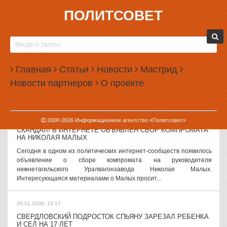
ПОЛИТСОВЕТ
30.01.2008, 16:09
СУДЕБНЫЕ ПРИСТАВЫ НАКОНЕЦ-ТО СМОГУТ ВРЫВАТЬСЯ
В ДОМА БЕЗ ВАШЕГО РАЗРЕШЕНИЯ
С момента вступления в силу с 1 февраля 2008 года новой версии
Главная
Статьи
Новости
Мастрид
Федерального закона «Об исполнительном производстве»
Новости партнеров
О проекте
приставы получают право проникать в дома граждан в их
отсутствие для оценки...
30.01.2008, 15:45
2000-
2026
Информационное агентство «Политсовет»
СКАНДАЛ! В ИНТЕРНЕТЕ ОБЪЯВЛЕН СБОР КОМПРОМАТА
НА НИКОЛАЯ МАЛЫХ
Сегодня в одном из политических интернет-сообществ появилось
объявление о сборе компромата на руководителя
нижнетагильского Уралвагонзавода Николая Малых.
Интересующаяся материалами о Малых просит...
30.01.2008, 15:17
СВЕРДЛОВСКИЙ ПОДРОСТОК СПЬЯНУ ЗАРЕЗАЛ РЕБЕНКА
И СЕЛ НА 17 ЛЕТ