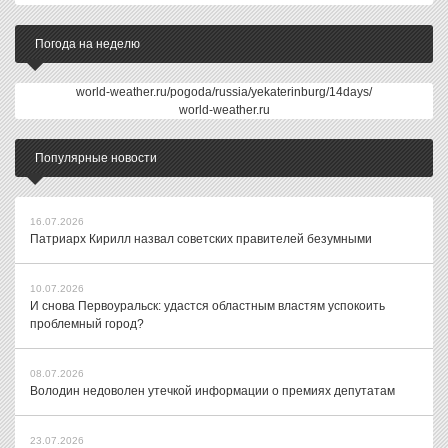
Погода на неделю
world-weather.ru/pogoda/russia/yekaterinburg/14days/
world-weather.ru
Популярные новости
16.07.2026
Патриарх Кирилл назвал советских правителей безумными
10.07.2026
И снова Первоуральск: удастся областным властям успокоить
проблемный город?
08.07.2026
Володин недоволен утечкой информации о премиях депутатам
23.07.2026