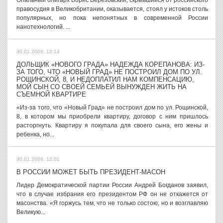
Опальный олигарх Борис Березовский, скрывшийся от российского
правосудия в Великобритании, оказывается, стоял у истоков столь
популярных, но пока непонятных в современной России
нанотехнологий. ...
30.01.2008, 12:14
ДОЛЬЩИК «НОВОГО ГРАДА» НАДЕЖДА КОРЕПАНОВА: ИЗ-
ЗА ТОГО, ЧТО «НОВЫЙ ГРАД» НЕ ПОСТРОИЛ ДОМ ПО УЛ.
РОЩИНСКОЙ, 8, И НЕДОПЛАТИЛ НАМ КОМПЕНСАЦИЮ,
МОЙ СЫН СО СВОЕЙ СЕМЬЕЙ ВЫНУЖДЕН ЖИТЬ НА
СЪЕМНОЙ КВАРТИРЕ
«Из-за того, что «Новый Град» не построил дом по ул. Рощинской,
8, в котором мы приобрели квартиру, договор с ним пришлось
расторгнуть. Квартиру я покупала для своего сына, его жены и
ребенка, но...
30.01.2008, 12:01
В РОССИИ МОЖЕТ БЫТЬ ПРЕЗИДЕНТ-МАСОН
Лидер Демократической партии России Андрей Богданов заявил,
что в случае избрания его президентом РФ он не откажется от
масонства. «Я горжусь тем, что не только состою, но и возглавляю
Великую...