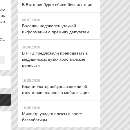
В Екатеринбурге сбили беспилотник
вою
 их
08.07.2026
мые
Володин недоволен утечкой
информации о премиях депутатам
ОС»
.
30.06.2026
В РПЦ предложили преподавать в
медицинских вузах христианские
ценности
19.05.2026
Власти Екатеринбурга заявили об
отсутствии планов по мобилизации
18.05.2026
Министр увидел плюсы в росте
безработицы