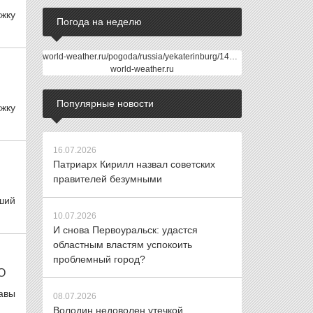
жку
Погода на неделю
world-weather.ru/pogoda/russia/yekaterinburg/14days/
world-weather.ru
Популярные новости
жку
16.07.2026
Патриарх Кирилл назвал советских
правителей безумными
ший
10.07.2026
И снова Первоуральск: удастся
областным властям успокоить
проблемный город?
О
лавы
08.07.2026
Володин недоволен утечкой