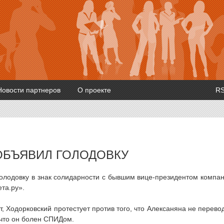
Новости партнеров
О проекте
R
ОБЪЯВИЛ ГОЛОДОВКУ
олодовку в знак солидарности с бывшим вице-президентом компа
та.ру».
 Ходорковский протестует против того, что Алексаняна не перево
 что он болен СПИДом.