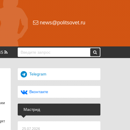
news@politsovet.ru
SS
Telegram
Вконтакте
нии
Мастрид
дят
25.07.2026