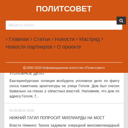
ПОЛИТСОВЕТ
31.05.2013, 18:14
СЛУХИ И ВЕРСИИ, 31 МАЯ
Свердловская элита ждет гнева Путина Говорят, что свердловские
чиновники с трепетом и даже страхом ждут предстоящего приезда
Главная
Статьи
Новости
Мастрид
Владимира Путина на саммит Россия — ЕС. Местная элита
Новости партнеров
О проекте
боится, что...
31.05.2013, 18:00
2000-
2026
Информационное агентство «Политсовет»
ЗА СНОС ПАМЯТНИКА В ЕКАТЕРИНБУРГЕ ВОЗБУДИЛИ
УГОЛОВНОЕ ДЕЛО
Екатеринбургская полиция возбудила уголовное дело по факту
сноса памятника архитектуры на улице Гоголя. Дом был снесен
буквально на глазах у областных властей. Напомним, что дом по
адресу Гоголя, 7...
31.05.2013, 16:22
НИЖНИЙ ТАГИЛ ПОПРОСИТ МИЛЛИАРДЫ НА МОСТ
Власти Нижнего Тагила задумали очередной многомиллиардный