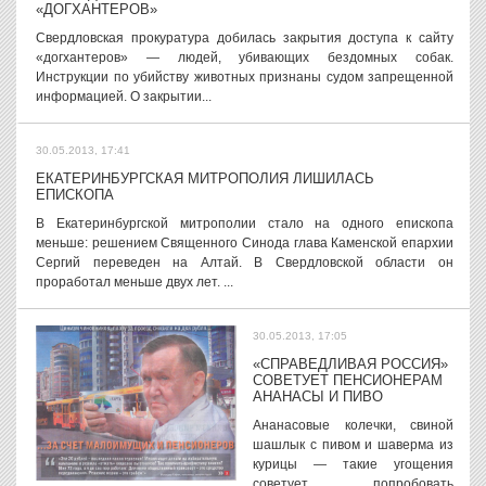
«ДОГХАНТЕРОВ»
Свердловская прокуратура добилась закрытия доступа к сайту
«догхантеров» — людей, убивающих бездомных собак.
Инструкции по убийству животных признаны судом запрещенной
информацией. О закрытии...
30.05.2013, 17:41
ЕКАТЕРИНБУРГСКАЯ МИТРОПОЛИЯ ЛИШИЛАСЬ
ЕПИСКОПА
В Екатеринбургской митрополии стало на одного епископа
меньше: решением Священного Синода глава Каменской епархии
Сергий переведен на Алтай. В Свердловской области он
проработал меньше двух лет. ...
30.05.2013, 17:05
«СПРАВЕДЛИВАЯ РОССИЯ»
СОВЕТУЕТ ПЕНСИОНЕРАМ
АНАНАСЫ И ПИВО
Ананасовые колечки, свиной
шашлык с пивом и шаверма из
курицы — такие угощения
советует попробовать