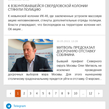
К ВЗБУНТОВАВШЕЙСЯ СВЕРДЛОВСКОЙ КОЛОНИИ
СТЯНУЛИ ПОЛИЦИЮ
К невьянской колонии ИК-46, где заключенные устроили массовую
акцию неповиновения, стянуты дополнительные отряды полиции.
Власти утверждают, что беспорядков на территории колонии нет.
Об акции...
30.05.2013, 13:28
МИТВОЛЬ ПРЕДСКАЗАЛ
ДОСРОЧНУЮ ОТСТАВКУ
СОБЯНИНА
Бывший префект Северного
округа Москвы Олег Митволь не
исключил проведения
досрочных выборов мэра Москвы. Для этого нынешнему
столичному градоначальнику придется уйти в отставку. О мэрских...
1
2
3
4
5
6
7
8
9
10
...
12
Telegram