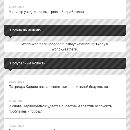
18.05.2026
Министр увидел плюсы в росте безработицы
Погода на неделю
world-weather.ru/pogoda/russia/yekaterinburg/14days/
world-weather.ru
Популярные новости
16.07.2026
Патриарх Кирилл назвал советских правителей безумными
10.07.2026
И снова Первоуральск: удастся областным властям успокоить
проблемный город?
08.07.2026