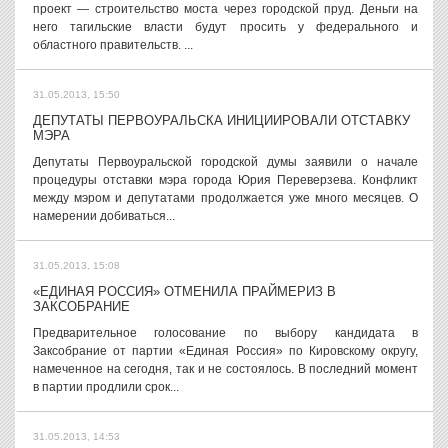
проект — строительство моста через городской пруд. Деньги на
него тагильские власти будут просить у федерального и
областного правительств. ...
31.05.2013, 15:50
ДЕПУТАТЫ ПЕРВОУРАЛЬСКА ИНИЦИИРОВАЛИ ОТСТАВКУ
МЭРА
Депутаты Первоуральской городской думы заявили о начале
процедуры отставки мэра города Юрия Переверзева. Конфликт
между мэром и депутатами продолжается уже много месяцев. О
намерении добиваться...
31.05.2013, 15:08
«ЕДИНАЯ РОССИЯ» ОТМЕНИЛА ПРАЙМЕРИЗ В
ЗАКСОБРАНИЕ
Предварительное голосование по выбору кандидата в
Заксобрание от партии «Единая Россия» по Кировскому округу,
намеченное на сегодня, так и не состоялось. В последний момент
в партии продлили срок...
31.05.2013, 14:53