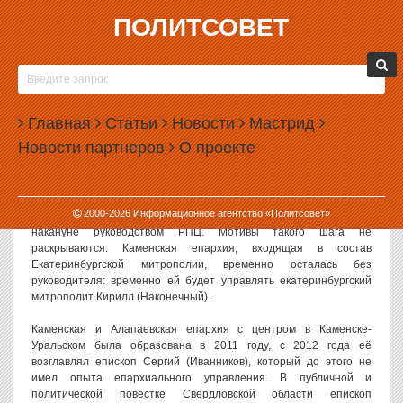
ПОЛИТСОВЕТ
30.05.2013, 17:41
ЕКАТЕРИНБУРГСКАЯ МИТРОПОЛИЯ
ЛИШИЛАСЬ ЕПИСКОПА
Главная
Статьи
Новости
Мастрид
В Екатеринбургской митрополии стало на одного епископа
Новости партнеров
О проекте
меньше: решением Священного Синода глава Каменской
епархии Сергий переведен на Алтай. В Свердловской области он
проработал меньше двух лет.
2000-
2026
Информационное агентство «Политсовет»
Решение о переводе Сергия в Алтайскую епархию было принято
накануне руководством РПЦ. Мотивы такого шага не
раскрываются. Каменская епархия, входящая в состав
Екатеринбургской митрополии, временно осталась без
руководителя: временно ей будет управлять екатеринбургский
митрополит Кирилл (Наконечный).
Каменская и Алапаевская епархия с центром в Каменске-
Уральском была образована в 2011 году, с 2012 года её
возглавлял епископ Сергий (Иванников), который до этого не
имел опыта епархиального управления. В публичной и
политической повестке Свердловской области епископ