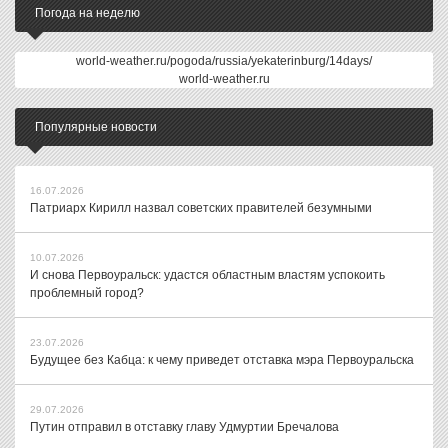
Погода на неделю
world-weather.ru/pogoda/russia/yekaterinburg/14days/
world-weather.ru
Популярные новости
16.07.2026
Патриарх Кирилл назвал советских правителей безумными
10.07.2026
И снова Первоуральск: удастся областным властям успокоить
проблемный город?
23.07.2026
Будущее без Кабца: к чему приведет отставка мэра Первоуральска
29.07.2026
Путин отправил в отставку главу Удмуртии Бречалова