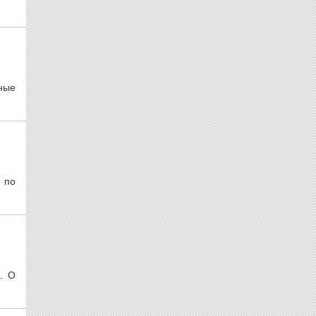
ные
 по
. О