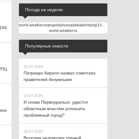
Погода на неделю
world-weather.ru/pogoda/russia/yekaterinburg/14days/
 156
world-weather.ru
Популярные новости
16.07.2026
РПЦ
Патриарх Кирилл назвал советских
правителей безумными
10.07.2026
И снова Первоуральск: удастся
областным властям успокоить
кое
проблемный город?
08.07.2026
Володин недоволен утечкой