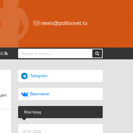
news@politsovet.ru
SS
Telegram
Вконтакте
бщил
Мастрид
25.07.2026