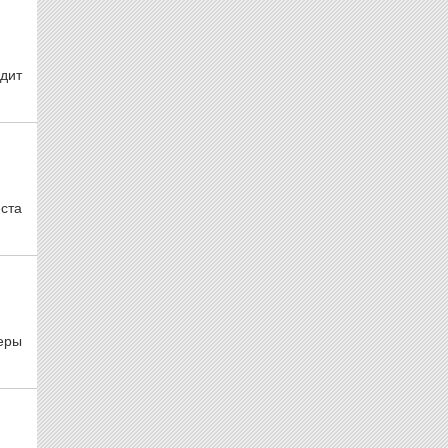
дит
ста
еры