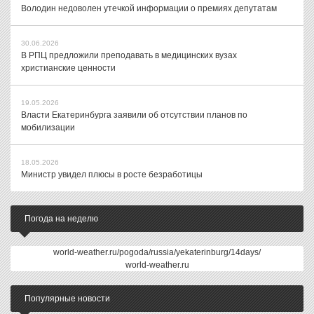
Володин недоволен утечкой информации о премиях депутатам
30.06.2026
В РПЦ предложили преподавать в медицинских вузах
христианские ценности
19.05.2026
Власти Екатеринбурга заявили об отсутствии планов по
мобилизации
18.05.2026
Министр увидел плюсы в росте безработицы
Погода на неделю
world-weather.ru/pogoda/russia/yekaterinburg/14days/
world-weather.ru
Популярные новости