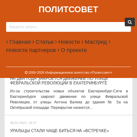
ПОЛИТСОВЕТ
08.02.2022, 18:01
СВЕРДЛОВСКАЯ ОБЛАСТЬ ОБОЙДЕТСЯ БЕЗ НОВЫХ
КОРОНАВИРУСНЫХ ОГРАНИЧЕНИЙ
Несмотря на резкий рост заболеваемости (более чем в 12 раз за
Главная
Статьи
Новости
Мастрид
две недели), власти Свердловской области не планируют
Новости партнеров
О проекте
введение локдауна. Никаких новых ограничений в ближайшее
время граждане региона на...
08.02.2022, 17:20
2000-
2026
Информационное агентство «Политсовет»
НА ДВА ГОДА ЗАКРОЕТСЯ ДВИЖЕНИЕ ПО УЛИЦЕ
ФЕВРАЛЬСКОЙ РЕВОЛЮЦИИ В ЕКАТЕРИНБУРГЕ
Из-за строительства новых объектов Екатеринбург-Сити в
Екатеринбурге закроют движение по улице Февральской
Революции, от улицы Антона Валека до здания № 5а на
Октябрьской площади. Перекрытие начнется...
08.02.2022, 16:27
УРАЛЬЦЫ СТАЛИ ЧАЩЕ БИТЬСЯ НА «ВСТРЕЧКЕ»