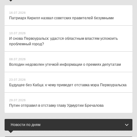
16.07.2026
Патриарх Кирилл назвал советских правителей безумными
10.07.2026
И снова Первоуральск: удастся областным властям успокоить
проблемный город?
08.07.2026
Володин недоволен утечкой информации о премиях депутатам
23.07.2026
Будущее без Кабца: к чему приведет отставка мэра Первоуральска
29.07.2026
Путин отправил в отставку главу Удмуртии Бречалова
Новости по дням