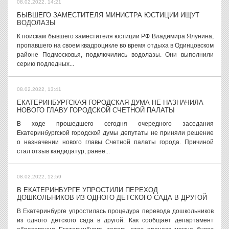
08.02.2022, 14:21
БЫВШЕГО ЗАМЕСТИТЕЛЯ МИНИСТРА ЮСТИЦИИ ИЩУТ
ВОДОЛАЗЫ
К поискам бывшего заместителя юстиции РФ Владимира Ялунина,
пропавшего на своем квадроцикле во время отдыха в Одинцовском
районе Подмосковья, подключились водолазы. Они выполнили
серию подледных...
08.02.2022, 13:41
ЕКАТЕРИНБУРГСКАЯ ГОРОДСКАЯ ДУМА НЕ НАЗНАЧИЛА
НОВОГО ГЛАВУ ГОРОДСКОЙ СЧЕТНОЙ ПАЛАТЫ
В ходе прошедшего сегодня очередного заседания
Екатеринбургской городской думы депутаты не приняли решение
о назначении нового главы Счетной палаты города. Причиной
стал отзыв кандидатур, ранее...
08.02.2022, 12:59
В ЕКАТЕРИНБУРГЕ УПРОСТИЛИ ПЕРЕХОД
ДОШКОЛЬНИКОВ ИЗ ОДНОГО ДЕТСКОГО САДА В ДРУГОЙ
В Екатеринбурге упростилась процедура перевода дошкольников
из одного детского сада в другой. Как сообщает департамент